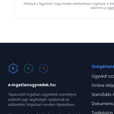
Felhívjuk a figyelmét, hogy minden telefonhívást rögzítünk. A K
valamint az
Adat
Szolgáltat
Ügyvédi szo
e-ingatlanugyvedek.hu
Online időp
Szerződés 
Tapasztalt ingatlan ügyvédek személyre
szabott jogi segítséget nyújtanak az
Dokumentu
adásvételi folyamat minden lépésében.
Tudásbázis