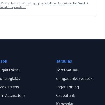
üldés gombra kattintva elfogadja az
Általános Szerződési Feltételeket
védelmi tájékoztatót
.
ások
Társulás
lgáltatások
Történetünk
ontfoglalás
e-ingatlanközvetítők
Asszisztens
IngatlanBlog
m Asszisztens
Csapatunk
Kapcsolat