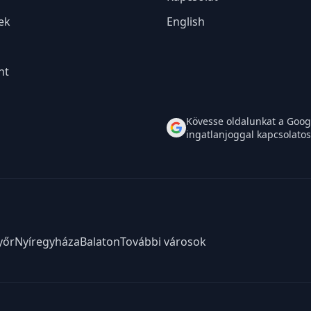
ek
English
nt
Kövesse oldalunkat a Googl
ingatlanjoggal kapcsolatos
yőr
Nyíregyháza
Balaton
További városok