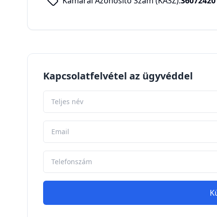
Kamarai Azonosító Szám (KASZ):
36072420
Kapcsolatfelvétel az ügyvéddel
K