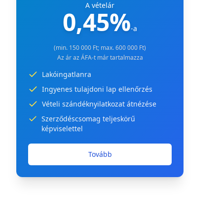
A vételár
0,45%
-a
(min. 150 000 Ft; max. 600 000 Ft)
Az ár az ÁFA-t már tartalmazza
Lakóingatlanra
Ingyenes tulajdoni lap ellenőrzés
Vételi szándéknyilatkozat átnézése
Szerződéscsomag teljeskörű
képviselettel
Tovább