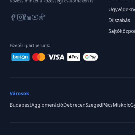
Kövess minket a közösségi csatornákon is!
Ügyvédekn
Díjszabás
Sajtóközpo
Fizetési partnerünk:
Városok
Budapest
Agglomeráció
Debrecen
Szeged
Pécs
Miskolc
G