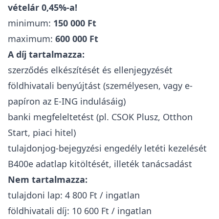
vételár 0,45%-a!
minimum:
150 000 Ft
maximum:
600 000 Ft
A díj tartalmazza:
szerződés elkészítését és ellenjegyzését
földhivatali benyújtást (személyesen, vagy e-
papíron az E-ING indulásáig)
banki megfeleltetést (pl. CSOK Plusz, Otthon
Start, piaci hitel)
tulajdonjog-bejegyzési engedély letéti kezelését
B400e adatlap kitöltését, illeték tanácsadást
Nem tartalmazza:
tulajdoni lap: 4 800 Ft / ingatlan
földhivatali díj: 10 600 Ft / ingatlan