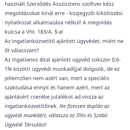
használt Szerződés Asszisztens szoftver kész
megoldásokat kínál erre - közjegyzői kiköltözési
nyilatkozat alkalmazása nélkül! A megoldás
kulcsa a Vht. 183/A. §-a!
Az ingatlanközvetítő ajánlott ügyvédet, miért ne
őt válasszam?
Az ingatlanos által ajánlott ügyvéd sokszor 0,6-
1% közötti ügyvédi munkadíjjal dolgozik, de ez
jellemzően nem azért van, mert a speciális
szaktudása ennyit ér, hanem azért, mert az
ajánlásért cserébe jutalékot ad vissza az
ingatlanközvetítőnek.
Ne fizessen duplán az
ügyvédi munkáért, válassza az Illés és Szabó
Ügyvédi Társulást!