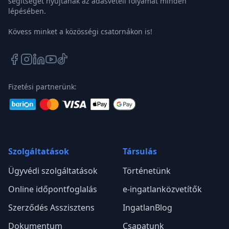
segítséget nyújtanak az adásvételi folyamat minden
lépésében.
Kövess minket a közösségi csatornákon is!
Fizetési partnerünk:
Szolgáltatások
Társulás
Ügyvédi szolgáltatások
Történetünk
Online időpontfoglalás
e-ingatlanközvetítők
Szerződés Asszisztens
IngatlanBlog
Dokumentum
Csapatunk