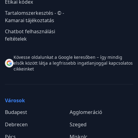
Etikai kódex
Tartalomszerkesztés - © -
Kamarai tájékoztatás
Chatbot felhasználási
feltételek
Kövesse oldalunkat a Google keresőben – így mindig
elsők között látja a legfrissebb ingatlanjoggal kapcsolatos
cikkeinket
Városok
Budapest
Agglomeráció
Debrecen
Szeged
Pécs
Miskolc