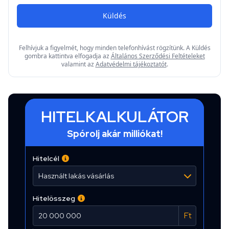
Küldés
Felhívjuk a figyelmét, hogy minden telefonhívást rögzítünk. A Küldés
gombra kattintva elfogadja az
Általános Szerződési Feltételeket
valamint az
Adatvédelmi tájékoztatót
.