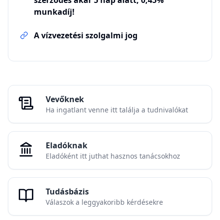
szerződés akár 5 nap alatt, 0,45%
munkadíj!
A vízvezetési szolgalmi jog
Vevőknek
Ha ingatlant venne itt találja a tudnivalókat
Eladóknak
Eladóként itt juthat hasznos tanácsokhoz
Tudásbázis
Válaszok a leggyakoribb kérdésekre