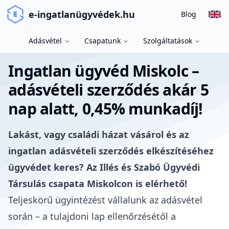
e-ingatlanügyvédek.hu
Blog
Adásvétel
Csapatunk
Szolgáltatások
Ingatlan ügyvéd Miskolc –
adásvételi szerződés akár 5
nap alatt, 0,45% munkadíj!
Lakást, vagy családi házat vásárol és az
ingatlan adásvételi szerződés elkészítéséhez
ügyvédet keres? Az Illés és Szabó Ügyvédi
Társulás csapata Miskolcon is elérhető!
Teljeskörű ügyintézést vállalunk az adásvétel
során – a tulajdoni lap ellenőrzésétől a