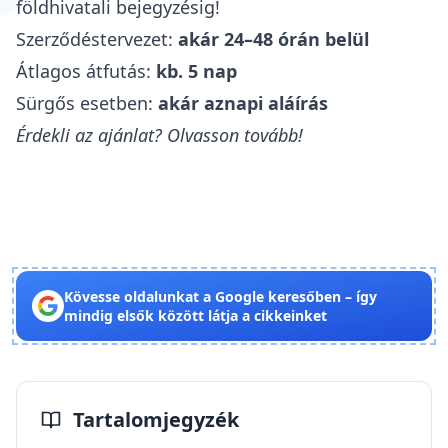
földhivatali bejegyzésig!
Szerződéstervezet:
akár 24–48 órán belül
Átlagos átfutás:
kb. 5 nap
Sürgős esetben:
akár aznapi aláírás
Érdekli az ajánlat? Olvasson tovább!
Kövesse oldalunkat a Google keresőben – így
mindig elsők között látja a cikkeinket
Tartalomjegyzék