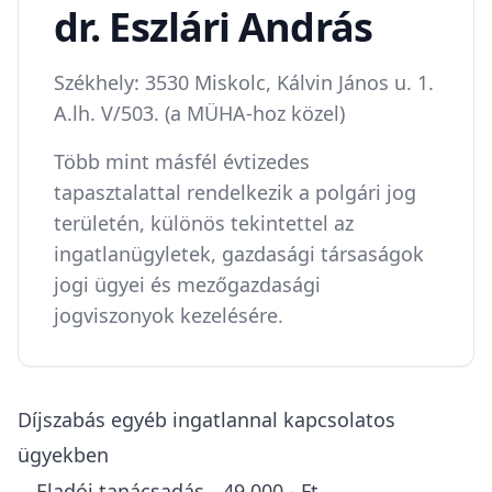
dr. Eszlári András
Székhely: 3530 Miskolc, Kálvin János u. 1.
A.lh. V/503. (a MÜHA-hoz közel)
Több mint másfél évtizedes
tapasztalattal rendelkezik a polgári jog
területén, különös tekintettel az
ingatlanügyletek, gazdasági társaságok
jogi ügyei és mezőgazdasági
jogviszonyok kezelésére.
Díjszabás egyéb ingatlannal kapcsolatos
ügyekben
Eladói tanácsadás
49.000,- Ft