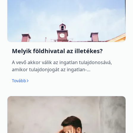
Melyik földhivatal az illetékes?
A vevő akkor válik az ingatlan tulajdonosává,
amikor tulajdonjogát az ingatlan-
nyilvántartásba bejegyzik - de ki jár el?
Tovább