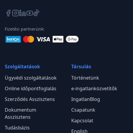
Fizetési partnerünk:
Szolgáltatások
Társulás
Ügyvédi szolgáltatások
Történetünk
Online időpontfoglalás
e-ingatlanközvetítők
Szerződés Asszisztens
IngatlanBlog
Dokumentum
Csapatunk
Asszisztens
Kapcsolat
Tudásbázis
English