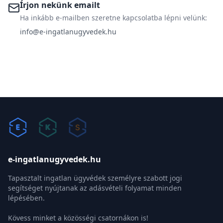
Írjon nekünk emailt
Ha inkább e-mailben szeretne kapcsolatba lépni velünk:
info@e-ingatlanugyvedek.hu
e-ingatlanugyvedek.hu
Tapasztalt ingatlan ügyvédek személyre szabott jogi
segítséget nyújtanak az adásvételi folyamat minden
lépésében.
Kövess minket a közösségi csatornákon is!