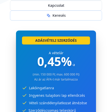
Kapcsolat
Keresés
ADÁSVÉTELI SZERZŐDÉS
A vételár
0,45%
-a
(min. 150 000 Ft; max. 600 000 Ft)
Az ár az ÁFA-t már tartalmazza
Lakóingatlanra
Ingyenes tulajdoni lap ellenőrzés
Vételi szándéknyilatkozat átnézése
Szerződéscsomag teljeskörű