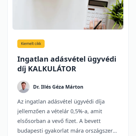
Kiemelt cikk
Ingatlan adásvétel ügyvédi
díj KALKULÁTOR
Dr. Illés Géza Márton
Az ingatlan adásvétel ügyvédi díja
jellemzően a vételár 0,5%-a, amit
elsősorban a vevő fizet. A bevett
budapesti gyakorlat
mára országszerte