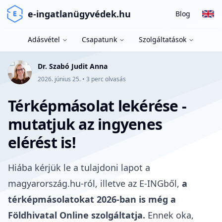
e-ingatlanügyvédek.hu
Blog
Adásvétel
Csapatunk
Szolgáltatások
Dr. Szabó Judit Anna
2026. június 25.
•
3
perc olvasás
Térképmásolat lekérése -
mutatjuk az ingyenes
elérést is!
Hiába
kérjük le a tulajdoni lapot
a
magyarország.hu-ról
, illetve az E-INGből,
a
térképmásolatokat 2026-ban is még a
Földhivatal Online
szolgáltatja.
Ennek oka,