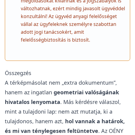
megoldásokat kívánnak és a jogszabályok is
változhatnak, ezért mindig javasolt ügyvéddel
konzultálni! Az ügyvéd anyagi felelősséget
vállal az ügyfeleknek személyre szabottan
adott jogi tanácsokért, amit
felelősségbiztosítás is biztosít.
Összegzés
A térképmásolat nem „extra dokumentum”,
hanem az ingatlan
geometriai valóságának
hivatalos lenyomata
. Más kérdésre válaszol,
mint a tulajdoni lap: nem azt mutatja, ki a
tulajdonos, hanem azt,
hol vannak a határok,
és mi van ténylegesen feltüntetve
. Az OÉNY