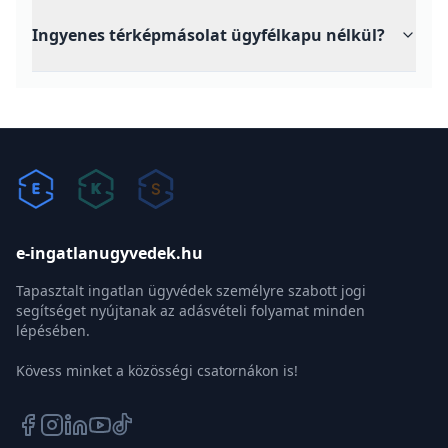
Ingyenes térképmásolat ügyfélkapu nélkül?
e-ingatlanugyvedek.hu
Tapasztalt ingatlan ügyvédek személyre szabott jogi
segítséget nyújtanak az adásvételi folyamat minden
lépésében.
Kövess minket a közösségi csatornákon is!