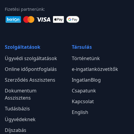
Fizetési partnerünk:
Szolgáltatások
Társulás
Ügyvédi szolgáltatások
Történetünk
Online időpontfoglalás
e-ingatlanközvetítők
Szerződés Asszisztens
IngatlanBlog
Dokumentum
Csapatunk
Asszisztens
Kapcsolat
Tudásbázis
English
Ügyvédeknek
Díjszabás