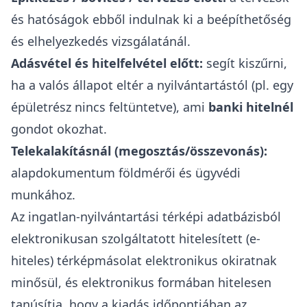
és hatóságok ebből indulnak ki a beépíthetőség
és elhelyezkedés vizsgálatánál.
Adásvétel és hitelfelvétel előtt:
segít kiszűrni,
ha a valós állapot eltér a nyilvántartástól (pl. egy
épületrész nincs feltüntetve), ami
banki hitelnél
gondot okozhat.
Telekalakításnál (megosztás/összevonás):
alapdokumentum földmérői és ügyvédi
munkához.
Az ingatlan-nyilvántartási térképi adatbázisból
elektronikusan szolgáltatott hitelesített (e-
hiteles) térképmásolat elektronikus okiratnak
minősül, és elektronikus formában hitelesen
tanúsítja, hogy a kiadás időpontjában az