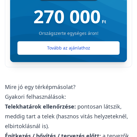
270 000
Ft
Országszerte egységes áron!
Tovább az ajánlathoz
Mire jó egy térképmásolat?
Gyakori felhasználások:
Telekhatárok ellenőrzése:
pontosan látszik,
meddig tart a telek (hasznos
vitás helyzeteknél
,
elbirtoklásnál is).
Építkezés / bővítés / tervezés előtt:
a tervezők