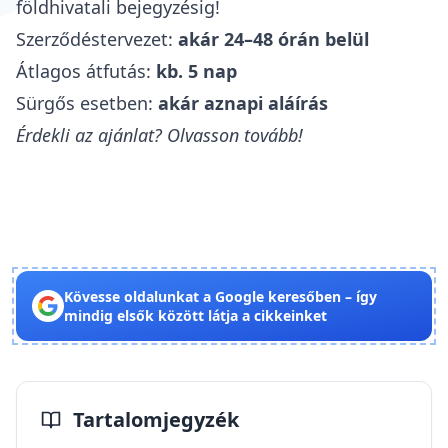
földhivatali bejegyzésig!
Szerződéstervezet:
akár 24–48 órán belül
Átlagos átfutás:
kb. 5 nap
Sürgős esetben:
akár aznapi aláírás
Érdekli az ajánlat? Olvasson tovább!
Kövesse oldalunkat a Google keresőben – így
mindig elsők között látja a cikkeinket
Tartalomjegyzék