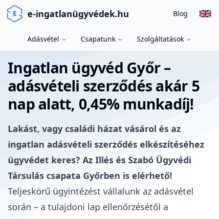
e-ingatlanügyvédek.hu
Blog
Adásvétel
Csapatunk
Szolgáltatások
Ingatlan ügyvéd Győr –
adásvételi szerződés akár 5
nap alatt, 0,45% munkadíj!
Lakást, vagy családi házat vásárol és az
ingatlan adásvételi szerződés elkészítéséhez
ügyvédet keres? Az Illés és Szabó Ügyvédi
Társulás csapata Győrben is elérhető!
Teljeskörű ügyintézést vállalunk az adásvétel
során – a tulajdoni lap ellenőrzésétől a