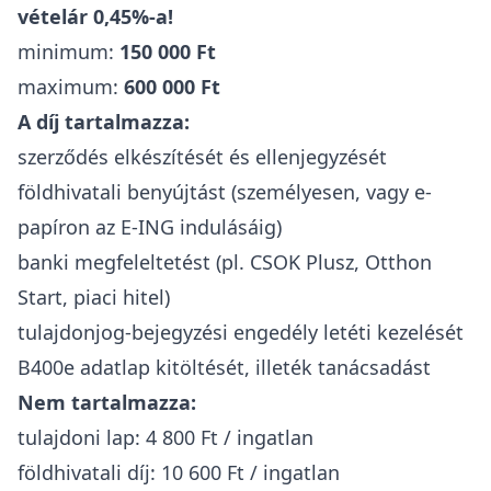
vételár 0,45%-a!
minimum:
150 000 Ft
maximum:
600 000 Ft
A díj tartalmazza:
szerződés elkészítését és ellenjegyzését
földhivatali benyújtást (személyesen, vagy e-
papíron az E-ING indulásáig)
banki megfeleltetést (pl. CSOK Plusz, Otthon
Start, piaci hitel)
tulajdonjog-bejegyzési engedély letéti kezelését
B400e adatlap kitöltését, illeték tanácsadást
Nem tartalmazza:
tulajdoni lap: 4 800 Ft / ingatlan
földhivatali díj: 10 600 Ft / ingatlan