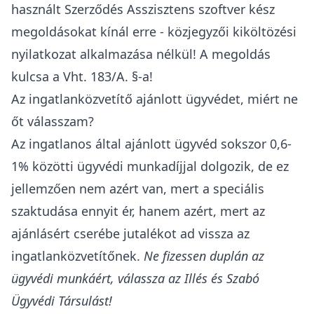
használt Szerződés Asszisztens szoftver kész
megoldásokat kínál erre - közjegyzői kiköltözési
nyilatkozat alkalmazása nélkül! A megoldás
kulcsa a Vht. 183/A. §-a!
Az ingatlanközvetítő ajánlott ügyvédet, miért ne
őt válasszam?
Az ingatlanos által ajánlott ügyvéd sokszor 0,6-
1% közötti ügyvédi munkadíjjal dolgozik, de ez
jellemzően nem azért van, mert a speciális
szaktudása ennyit ér, hanem azért, mert az
ajánlásért cserébe jutalékot ad vissza az
ingatlanközvetítőnek.
Ne fizessen duplán az
ügyvédi munkáért, válassza az Illés és Szabó
Ügyvédi Társulást!