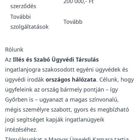
200 000,- Ft
szerződés
További
Tovább
szolgáltatások
Rólunk
Az
Illés és Szabó Ügyvédi Társulás
ingatlanjogra szakosodott egyéni ügyvédek és
ügyvédi irodák
országos hálózata
. Célunk, hogy
ügyfeleink az ország bármely pontján – így
Győrben is – ugyanazt a magas színvonalú,
mégis személyre szabott, gyors és megbízható
jogi segítséget kapják ingatlanügyeik
intézéséhez.
Társulásunkat a
Magyar Ügyvédi Kamara
tartja