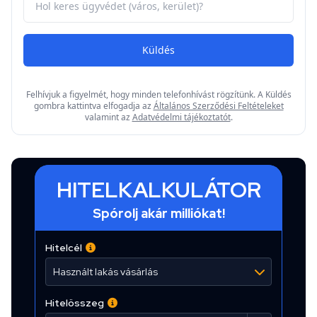
Küldés
Felhívjuk a figyelmét, hogy minden telefonhívást rögzítünk. A Küldés
gombra kattintva elfogadja az
Általános Szerződési Feltételeket
valamint az
Adatvédelmi tájékoztatót
.