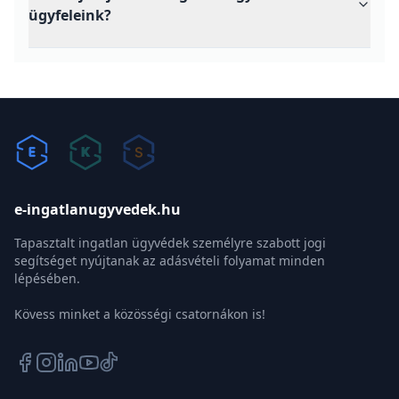
ügyfeleink?
e-ingatlanugyvedek.hu
Tapasztalt ingatlan ügyvédek személyre szabott jogi
segítséget nyújtanak az adásvételi folyamat minden
lépésében.
Kövess minket a közösségi csatornákon is!