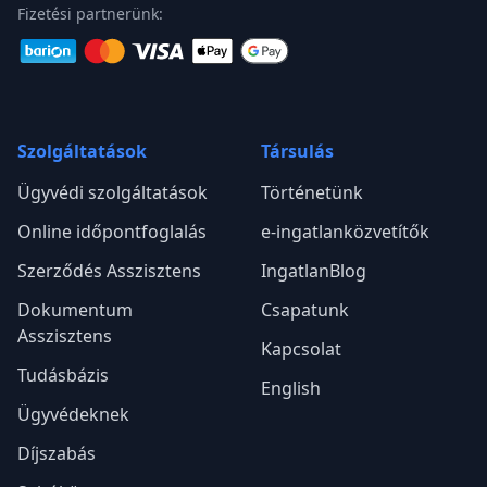
Fizetési partnerünk:
Szolgáltatások
Társulás
Ügyvédi szolgáltatások
Történetünk
Online időpontfoglalás
e-ingatlanközvetítők
Szerződés Asszisztens
IngatlanBlog
Dokumentum
Csapatunk
Asszisztens
Kapcsolat
Tudásbázis
English
Ügyvédeknek
Díjszabás