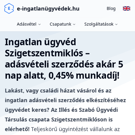
e-ingatlanügyvédek.hu
Blog
Adásvétel
Csapatunk
Szolgáltatások
Ingatlan ügyvéd
Szigetszentmiklós –
adásvételi szerződés akár 5
nap alatt, 0,45% munkadíj!
Lakást, vagy családi házat vásárol és az
ingatlan adásvételi szerződés elkészítéséhez
ügyvédet keres? Az Illés és Szabó Ügyvédi
Társulás csapata Szigetszentmiklóson is
elérhető!
Teljeskörű ügyintézést vállalunk az