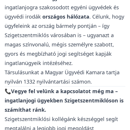
ingatlanjogra szakosodott egyéni ügyvédek és
ügyvédi irodák
országos hálózata
. Célunk, hogy
ügyfeleink az ország bármely pontján – így
Szigetszentmiklós városában is – ugyanazt a
magas színvonalú, mégis személyre szabott,
gyors és megbízható jogi segítséget kapják
ingatlanügyeik intézéséhez.
Társulásunkat a
Magyar Ügyvédi Kamara
tartja
nyilván 1332 nyilvántartási számon.
📞Vegye fel velünk a kapcsolatot még ma –
ingatlanjogi ügyekben Szigetszentmiklóson is
számíthat ránk.
Szigetszentmiklósi kollégánk készséggel segít
megtalálni a legjobb jogi megoldást