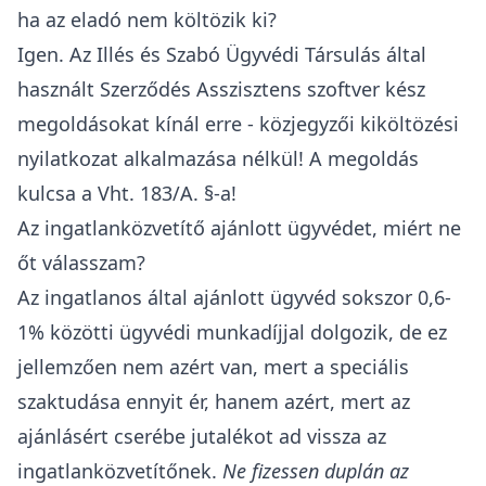
ha az eladó nem költözik ki?
Igen. Az Illés és Szabó Ügyvédi Társulás által
használt Szerződés Asszisztens szoftver kész
megoldásokat kínál erre - közjegyzői kiköltözési
nyilatkozat alkalmazása nélkül! A megoldás
kulcsa a Vht. 183/A. §-a!
Az ingatlanközvetítő ajánlott ügyvédet, miért ne
őt válasszam?
Az ingatlanos által ajánlott ügyvéd sokszor 0,6-
1% közötti ügyvédi munkadíjjal dolgozik, de ez
jellemzően nem azért van, mert a speciális
szaktudása ennyit ér, hanem azért, mert az
ajánlásért cserébe jutalékot ad vissza az
ingatlanközvetítőnek.
Ne fizessen duplán az