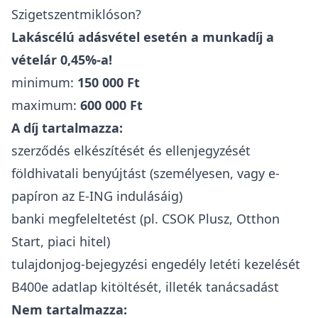
Szigetszentmiklóson?
Lakáscélú adásvétel esetén a munkadíj a
vételár 0,45%-a!
minimum:
150 000 Ft
maximum:
600 000 Ft
A díj tartalmazza:
szerződés elkészítését és ellenjegyzését
földhivatali benyújtást (személyesen, vagy e-
papíron az E-ING indulásáig)
banki megfeleltetést (pl. CSOK Plusz, Otthon
Start, piaci hitel)
tulajdonjog-bejegyzési engedély letéti kezelését
B400e adatlap kitöltését, illeték tanácsadást
Nem tartalmazza: