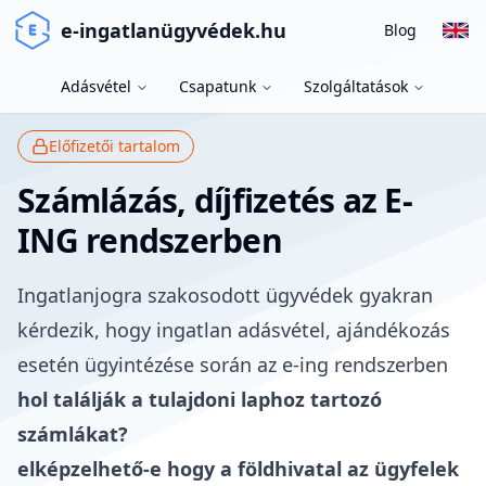
e-ingatlanügyvédek.hu
Blog
Adásvétel
Csapatunk
Szolgáltatások
Előfizetői tartalom
Számlázás, díjfizetés az E-
ING rendszerben
Ingatlanjogra szakosodott ügyvédek gyakran
kérdezik, hogy ingatlan adásvétel, ajándékozás
esetén ügyintézése során az
e-ing rendszerben
hol találják a tulajdoni laphoz tartozó
számlákat?
elképzelhető-e hogy a földhivatal az ügyfelek