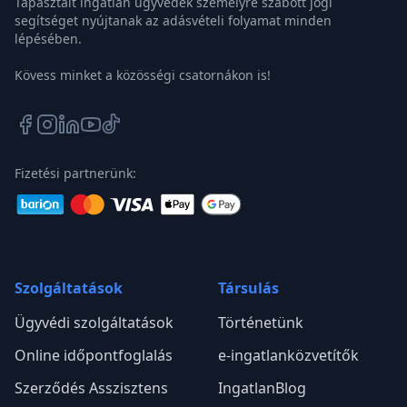
Tapasztalt ingatlan ügyvédek személyre szabott jogi
segítséget nyújtanak az adásvételi folyamat minden
lépésében.
Kövess minket a közösségi csatornákon is!
Fizetési partnerünk:
Szolgáltatások
Társulás
Ügyvédi szolgáltatások
Történetünk
Online időpontfoglalás
e-ingatlanközvetítők
Szerződés Asszisztens
IngatlanBlog