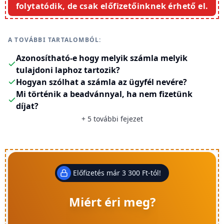
folytatódik, de csak előfizetőinknek érhető el.
A TOVÁBBI TARTALOMBÓL:
Azonosítható-e hogy melyik számla melyik
tulajdoni laphoz tartozik?
Hogyan szólhat a számla az ügyfél nevére?
Mi történik a beadvánnyal, ha nem fizetünk
díjat?
+
5
további fejezet
Előfizetés már 3 300 Ft-tól!
Miért éri meg?