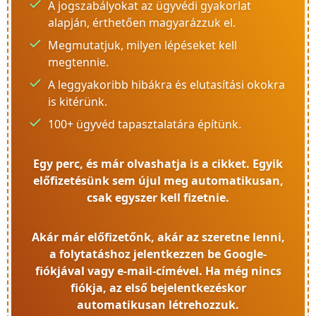
A jogszabályokat az ügyvédi gyakorlat
alapján, érthetően magyarázzuk el.
Megmutatjuk, milyen lépéseket kell
megtennie.
A leggyakoribb hibákra és elutasítási okokra
is kitérünk.
100+ ügyvéd tapasztalatára építünk.
Egy perc, és már olvashatja is a cikket. Egyik
előfizetésünk sem újul meg automatikusan,
csak egyszer kell fizetnie.
Akár már előfizetőnk, akár az szeretne lenni,
a folytatáshoz jelentkezzen be Google-
fiókjával vagy e-mail-címével. Ha még nincs
fiókja, az első bejelentkezéskor
automatikusan létrehozzuk.