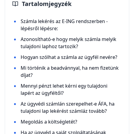
Tartalomjegyzék
Számla lekérés az E-ING rendszerben -
lépésről lépésre:
Azonosítható-e hogy melyik számla melyik
tulajdoni laphoz tartozik?
Hogyan szólhat a számla az ügyfél nevére?
Mi történik a beadvánnyal, ha nem fizetünk
díjat?
Mennyi pénzt lehet kérni egy tulajdoni
lapért az ügyféltől?
Az ügyvédi számlán szerepelhet-e ÁFA, ha
tulajdoni lap lekérést számláz tovább?
Megoldás a költségletét?
Ha az ügyvéd a saját szolgáltatásának