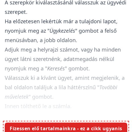
A szerepkör kiválasztásánál válasszuk az ügyvédi
szerepet.
Ha előzetesen lekértük már a tulajdoni lapot,
nyomjuk meg az "
Ügykezelés
" gombot a felső
menüsávban, a jobb oldalon.
Adjuk meg a helyrajzi számot, vagy ha minden
ügyet látni szeretnénk, adatmegadás nélkül
nyomjuk meg a "
Keresés
" gombot.
Válasszuk ki a kívánt ügyet, amint megjelenik, a
bal oldalon találjuk a lila háttérszínű "
További
műveletek
" gombot.
Innen tölthető le a számla.
Fizessen elő tartalmainkra - ez a cikk ugyanis