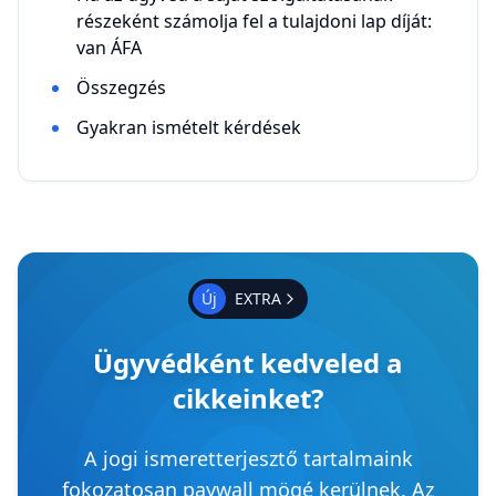
részeként számolja fel a tulajdoni lap díját:
van ÁFA
Összegzés
Gyakran ismételt kérdések
Új
EXTRA
Ügyvédként kedveled a
cikkeinket?
A jogi ismeretterjesztő tartalmaink
fokozatosan paywall mögé kerülnek. Az