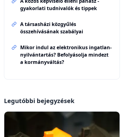
A közös képviselő elleni panasz -
gyakorlati tudnivalók és tippek
A társasházi közgyűlés
összehívásának szabályai
Mikor indul az elektronikus ingatlan-
nyilvántartás? Befolyásolja mindezt
a kormányváltás?
Legutóbbi bejegyzések