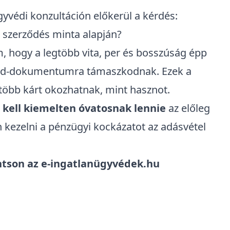
yvédi konzultáción előkerül a kérdés:
) szerződés minta alapján?
, hogy a legtöbb vita, per és bosszúság épp
 Word-dokumentumra támaszkodnak. Ezek a
 több kárt okozhatnak, mint hasznot.
 kell kiemelten óvatosnak lennie
az előleg
 kezelni a pénzügyi kockázatot az adásvétel
ntson az e-ingatlanügyvédek.hu