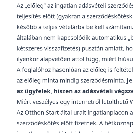
Az „előleg” az ingatlan adásvételi szerződé
teljesítés előtt (gyakran a szerződéskötés
később a teljes vételárba be kell számítani.
általában nem kapcsolódik automatikus „b
kétszeres visszafizetés) pusztán amiatt, h
ilyenkor alapvetően attól függ, miért hiúsu
A foglalóhoz hasonlóan az előleg is feltéte
az előleg minta mindig szerződésminta.
J
az ügyfelek, hiszen az adásvételi végsz
Miért veszélyes egy internetről letölthető
Az
Otthon Start által uralt ingatlanpiacon
a
szerződéskötés előtt fizetnek. A hétközn