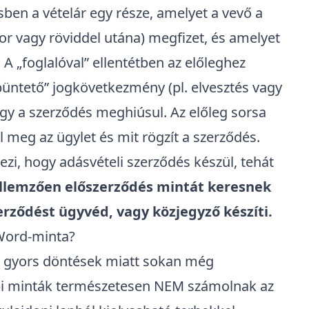
sben a vételár egy része, amelyet a vevő a
kor vagy röviddel utána) megfizet, és amelyet
 A „
foglalóva
l” ellentétben az előleghez
üntető” jogkövetkezmény (pl. elvesztés vagy
ogy a szerződés meghiúsul. Az előleg sorsa
l meg az ügylet és mit rögzít a szerződés.
lezi, hogy adásvételi szerződés készül, tehát
ellemzően
előszerződés
mintát keresnek
erződést ügyvéd, vagy közjegyző készíti.
 Word-minta?
 gyors döntések miatt sokan még
api minták természetesen NEM számolnak az