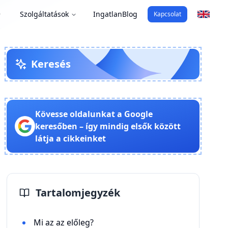
Szolgáltatások
Ingatlan
Blog
Kapcsolat
Keresés
Kövesse oldalunkat a Google
keresőben – így mindig elsők között
látja a cikkeinket
Tartalomjegyzék
Mi az az előleg?