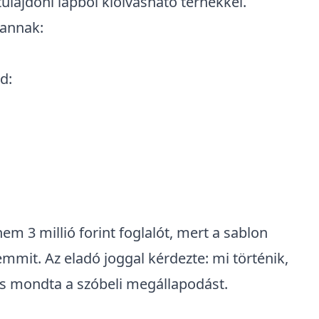
tulajdoni lapból kiolvasható terhekkel
.
vannak:
d:
em 3 millió forint
foglalót
, mert a sablon
emmit. Az eladó joggal kérdezte: mi történik,
 is mondta a szóbeli megállapodást
.