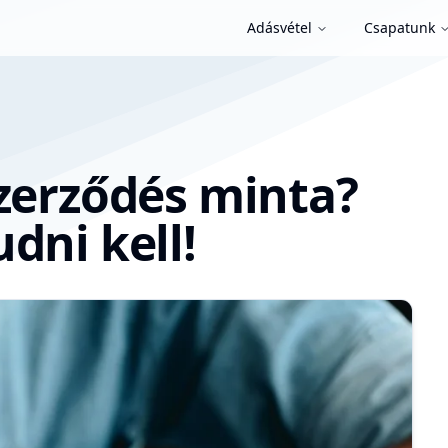
Adásvétel
Csapatunk
szerződés minta?
dni kell!