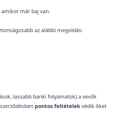
, amikor már baj van.
iztonságosabb az alábbi megoldás:
gások, lassabb banki folyamatok) a vevők
a szerződésben
pontos feltételek
védik őket