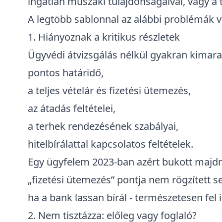
ingatlan műszaki tulajdonságaival, vagy a
A legtöbb sablonnal az alábbi problémák 
1. Hiányoznak a kritikus részletek
Ügyvédi átvizsgálás nélkül gyakran kimara
pontos határidő,
a teljes vételár és fizetési ütemezés,
az átadás feltételei,
a terhek rendezésének szabályai,
hitelbírálattal kapcsolatos feltételek.
Egy ügyfelem 2023-ban azért bukott majdn
„fizetési ütemezés” pontja nem rögzített s
ha a bank lassan bírál - természetesen
fel
2. Nem tisztázza: előleg vagy foglaló?