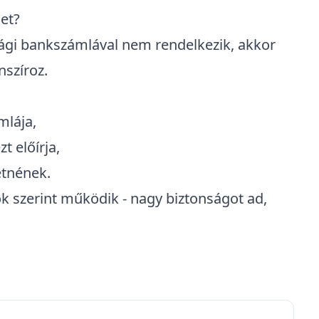
get?
zági bankszámlával nem rendelkezik
, akkor
nszíroz.
mlája,
t előírja,
etnének.
ok szerint működik - nagy biztonságot ad,