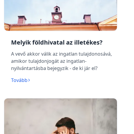
Melyik földhivatal az illetékes?
A vevő akkor válik az ingatlan tulajdonosává,
amikor tulajdonjogát az ingatlan-
nyilvántartásba bejegyzik - de ki jár el?
Tovább