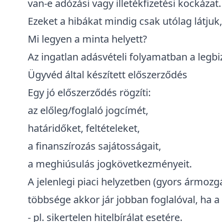
van-e adózási vagy illetékfizetési kockázat.
Ezeket a hibákat mindig csak utólag látjuk
Mi legyen a minta helyett?
Az ingatlan adásvételi folyamatban a legb
Ügyvéd által készített előszerződés
Egy jó
előszerződés
rögzíti:
az előleg/foglaló jogcímét,
határidőket, feltételeket,
a finanszírozás sajátosságait,
a meghiúsulás jogkövetkezményeit.
A jelenlegi piaci helyzetben (gyors ármoz
többsége akkor jár jobban foglalóval, ha 
- pl. sikertelen hitelbírálat esetére.