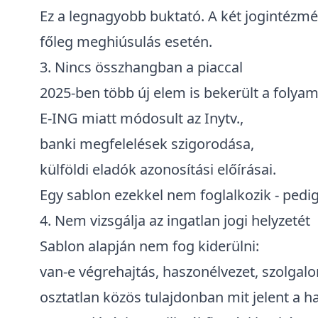
Ez a legnagyobb buktató. A két jogintézm
főleg
meghiúsulás esetén
.
3. Nincs összhangban a piaccal
2025-ben több új elem is bekerült a folya
E-ING miatt módosult az Inytv.,
banki megfelelések szigorodása,
külföldi eladók azonosítási előírásai.
Egy sablon ezekkel nem foglalkozik - pedig
4. Nem vizsgálja az ingatlan jogi helyzetét
Sablon alapján nem fog kiderülni:
van-e végrehajtás, haszonélvezet, szolgal
osztatlan közös tulajdonban mit jelent a h