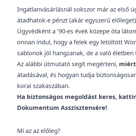
Ingatlanvásárlásnál
sokszor már az első üg
átadhatok-e pénzt (akár egyszerű előleget
Ügyvédként a '90-es évek közepe óta látom
onnan indul, hogy a felek egy letöltött
sablonok jól hangzanak, de a való életben
Az alábbi útmutató segít megérteni,
miért
átadásával, és hogyan tudja biztonságosan
korai szakaszában.
Ha biztonságos megoldást keres, katti
Dokumentum Asszisztensére
!
Mi az az előleg?