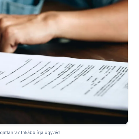
ngatlanra? Inkább írja ügyvéd