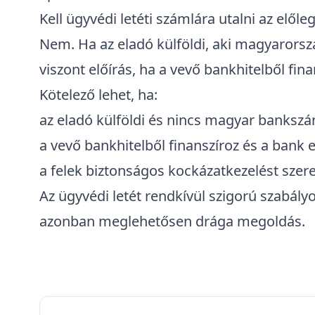
Kell ügyvédi letéti számlára utalni az előle
Nem.
Ha az eladó külföldi, aki magyarors
viszont előírás, ha a vevő bankhitelből fina
Kötelező lehet, ha:
az eladó külföldi és nincs magyar bankszá
a vevő bankhitelből finanszíroz és a bank ez
a felek biztonságos kockázatkezelést szer
Az ügyvédi letét rendkívül szigorú szabály
azonban meglehetősen drága megoldás.