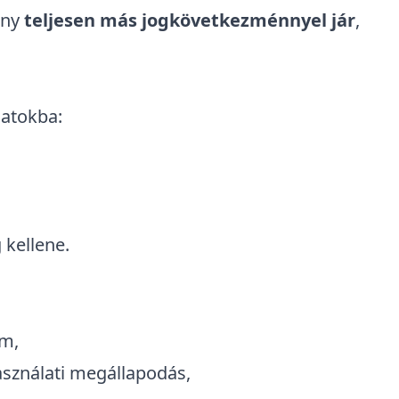
ény
teljesen más jogkövetkezménnyel jár
,
matokba:
 kellene.
om,
asználati megállapodás,