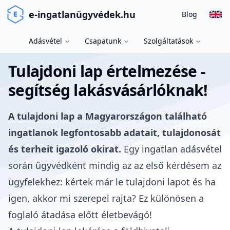
e-ingatlanügyvédek.hu
Blog
Adásvétel
Csapatunk
Szolgáltatások
Tulajdoni lap értelmezése -
segítség lakásvásárlóknak!
A
tulajdoni lap
a Magyarországon található
ingatlanok legfontosabb adatait, tulajdonosát
és terheit igazoló okirat.
Egy
ingatlan adásvétel
során ügyvédként
mindig az az első kérdésem az
ügyfelekhez: kértek már le tulajdoni lapot és ha
igen, akkor mi szerepel rajta? Ez különösen a
foglaló
átadása előtt életbevágó!