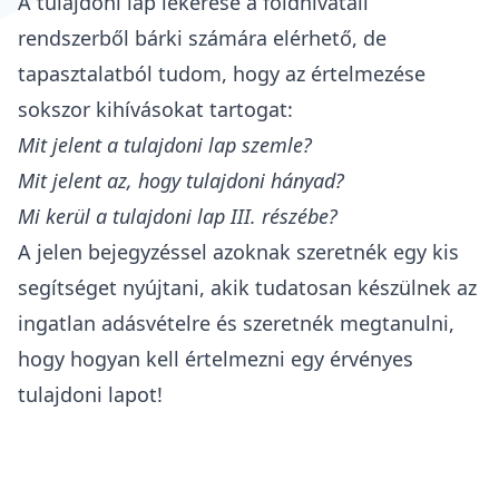
A
tulajdoni lap lekérése
a
földhivatali
rendszerből
bárki számára elérhető, de
tapasztalatból tudom, hogy az értelmezése
sokszor kihívásokat tartogat:
Mit jelent a tulajdoni lap szemle?
Mit jelent az, hogy tulajdoni hányad?
Mi kerül a tulajdoni lap III. részébe?
A jelen bejegyzéssel azoknak szeretnék egy kis
segítséget nyújtani, akik tudatosan készülnek az
ingatlan adásvételre és szeretnék megtanulni,
hogy hogyan kell értelmezni egy
érvényes
tulajdoni lapot
!