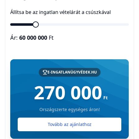
Állítsa be az ingatlan vételárát a csúszkával
Ár:
60 000 000
Ft
E-INGATLANÜGYVÉDEK.HU
270 000
Ft
Országszerte egységes áron!
Tovább az ajánlathoz