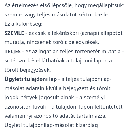
Az értelmezés első lépcsője, hogy megállapítsuk:
szemle, vagy teljes másolatot kértünk-e le.
Ez a különbség:
SZEMLE
- ez csak a lekéréskori (aznapi) állapotot
mutatja, nincsenek törölt bejegyzések.
TELJES
- ez az ingatlan teljes történetét mutatja -
sötétszürkével láthatóak a tulajdoni lapon a
törölt bejegyzések.
Ügyleti tulajdoni lap
- a teljes tulajdonilap-
másolat adatain kívül a bejegyzett és törölt
jogok, tények jogosultjainak – a személyi
azonosítón kívüli – a tulajdoni lapon feltüntetett
valamennyi azonosító adatát tartalmazza.
Ügyleti tulajdonilap-másolat
kizárólag