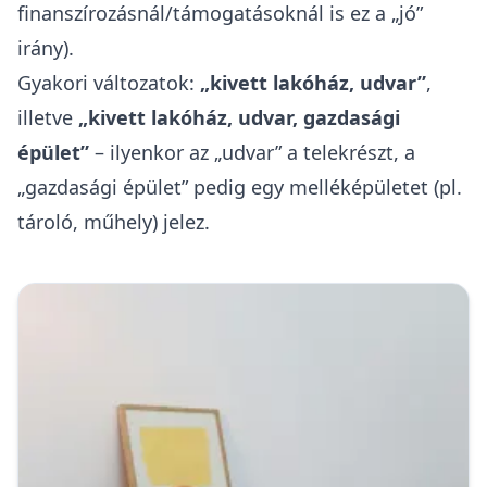
finanszírozásnál/támogatásoknál is ez a „jó”
irány).
Gyakori változatok:
„kivett lakóház, udvar”
,
illetve
„kivett lakóház, udvar, gazdasági
épület”
– ilyenkor az „udvar” a telekrészt, a
„gazdasági épület” pedig egy melléképületet (pl.
tároló, műhely) jelez.