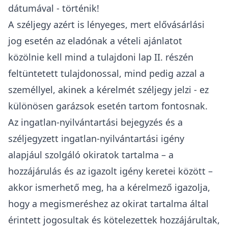
dátumával - történik!
A széljegy azért is lényeges, mert
elővásárlási
jog
esetén az eladónak a vételi ajánlatot
közölnie kell mind a tulajdoni lap II. részén
feltüntetett tulajdonossal, mind pedig azzal a
személlyel, akinek a kérelmét széljegy jelzi - ez
különösen
garázsok
esetén tartom fontosnak.
Az ingatlan-nyilvántartási bejegyzés és a
széljegyzett ingatlan-nyilvántartási igény
alapjául szolgáló okiratok tartalma – a
hozzájárulás és az igazolt igény keretei között –
akkor ismerhető meg, ha a kérelmező igazolja,
hogy a megismeréshez az okirat tartalma által
érintett jogosultak és kötelezettek hozzájárultak,