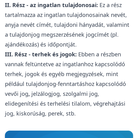
II. Rész - az ingatlan tulajdonosai:
Ez a rész
tartalmazza az ingatlan tulajdonosainak nevét,
anyja nevét címét, tulajdoni hányadát, valamint
a tulajdonjog megszerzésének jogcímét (pl.
ajándékozás
) és időpontját.
III. Rész - terhek és jogok:
Ebben a részben
vannak feltüntetve az ingatlanhoz kapcsolódó
terhek, jogok és egyéb megjegyzések, mint
például
tulajdonjog-fenntartáshoz kapcsolódó
vevői jog
,
jelzálogjog
, szolgalmi jog,
elidegenítési és terhelési tilalom,
végrehajtási
jog
,
kiskorúság
, perek, stb.