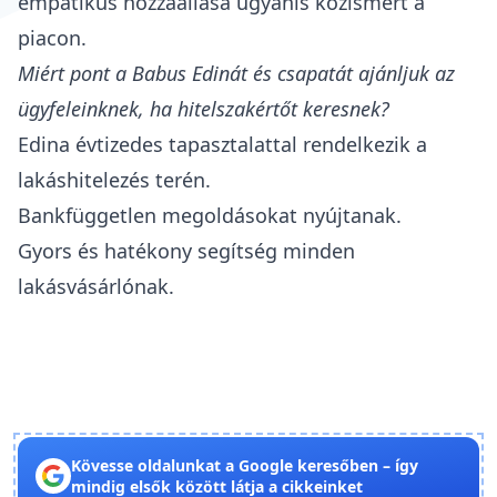
empatikus hozzáállása ugyanis közismert a
piacon.
Miért pont a Babus Edinát és csapatát ajánljuk az
ügyfeleinknek, ha hitelszakértőt keresnek?
Edina évtizedes tapasztalattal rendelkezik a
lakáshitelezés terén.
Bankfüggetlen megoldásokat nyújtanak.
Gyors és hatékony segítség minden
lakásvásárlónak.
Kövesse oldalunkat a Google keresőben – így
mindig elsők között látja a cikkeinket