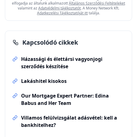
elfogadja az általunk alkalmazott
Általános Szerződési Feltételeket
valamint az
Adatvédelmi tájékoztatót
. A Money Network Kft.
Adatkezelési Tájékoztatóját itt
találja.
Kapcsolódó cikkek
Házassági és élettársi vagyonjogi
szerződés készítése
Lakáshitel kisokos
Our Mortgage Expert Partner: Edina
Babus and Her Team
Villamos felülvizsgálat adásvétel: kell a
bankhitelhez?