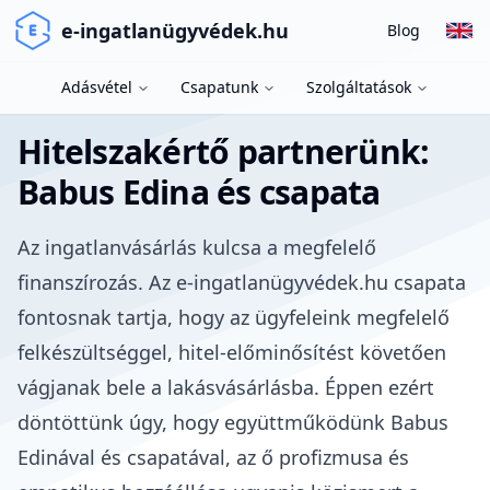
e-ingatlanügyvédek.hu
Blog
Adásvétel
Csapatunk
Szolgáltatások
Hitelszakértő partnerünk:
Babus Edina és csapata
Az ingatlanvásárlás kulcsa a megfelelő
finanszírozás. Az e-ingatlanügyvédek.hu csapata
fontosnak tartja, hogy az ügyfeleink megfelelő
felkészültséggel, hitel-előminősítést követően
vágjanak bele a lakásvásárlásba. Éppen ezért
döntöttünk úgy, hogy együttműködünk Babus
Edinával és csapatával, az ő profizmusa és