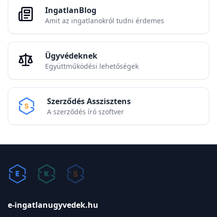
IngatlanBlog
Amit az ingatlanokról tudni érdemes
Ügyvédeknek
Együttműködési lehetőségek
Szerződés Asszisztens
A szerződés író szoftver
e-ingatlanugyvedek.hu