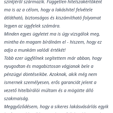
szintjéről származik. Független hitelszakértőként
ma is az a célom, hogy a lakáshitel felvétele
átlátható, biztonságos és kiszámítható folyamat
legyen az ügyfelek számára.
Minden egyes ügyletet ma is úgy vizsgálok meg,
mintha én magam bírálnám el - hiszem, hogy ez
adja a munkám valódi értékét!
Több ezer ügyfélnek segítettem már abban, hogy
nyugodtan és magabiztosan vágjanak bele a
pénzügyi döntéseikbe. Azoknak, akik még nem
ismernek személyesen, erős garanciát jelent a
vezető hitelbírálói múltam és a mögötte álló
szakmaiság.
Meggyőződésem, hogy a sikeres lakásvásárlás egyik