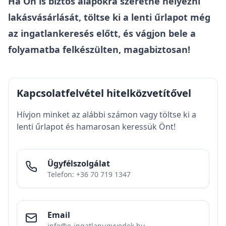
Ha Ön is biztos alapokra szeretné helyezni
lakásvásárlását, töltse ki a lenti űrlapot még
az ingatlankeresés előtt, és vágjon bele a
folyamatba felkészülten, magabiztosan!
Kapcsolatfelvétel hitelközvetítővel
Hívjon minket az alábbi számon vagy töltse ki a
lenti űrlapot és hamarosan keressük Önt!
Ügyfélszolgálat
Telefon: +36 70 719 1347
Email
info@e-ingatlanugyvedek.hu