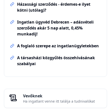
Házassági szerződés - érdemes-e ilyet
kötni (utólag)?
Ingatlan ügyvéd Debrecen – adásvételi
szerződés akár 5 nap alatt, 0,45%
munkadíj!
A foglaló szerepe az ingatlanügyletekben
A társasházi közgyűlés összehívásának
szabályai
Vevőknek
Ha ingatlant venne itt találja a tudnivalókat