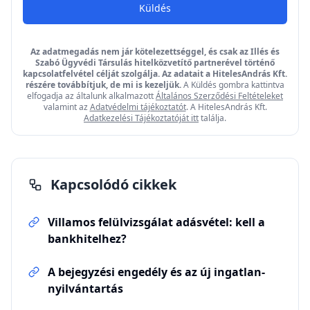
Küldés
Az adatmegadás nem jár kötelezettséggel, és csak az Illés és
Szabó Ügyvédi Társulás hitelközvetítő partnerével történő
kapcsolatfelvétel célját szolgálja. Az adatait a HitelesAndrás Kft.
részére továbbítjuk, de mi is kezeljük.
A Küldés gombra kattintva
elfogadja az általunk alkalmazott
Általános Szerződési Feltételeket
valamint az
Adatvédelmi tájékoztatót
. A HitelesAndrás Kft.
Adatkezelési Tájékoztatóját itt
találja.
Kapcsolódó cikkek
Villamos felülvizsgálat adásvétel: kell a
bankhitelhez?
A bejegyzési engedély és az új ingatlan-
nyilvántartás