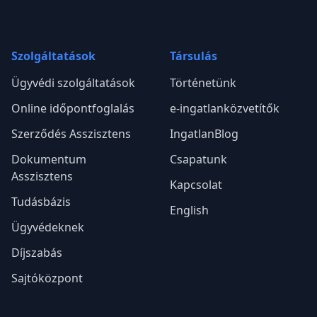
Szolgáltatások
Társulás
Ügyvédi szolgáltatások
Történetünk
Online időpontfoglalás
e-ingatlanközvetítők
Szerződés Asszisztens
IngatlanBlog
Dokumentum
Csapatunk
Asszisztens
Kapcsolat
Tudásbázis
English
Ügyvédeknek
Díjszabás
Sajtóközpont