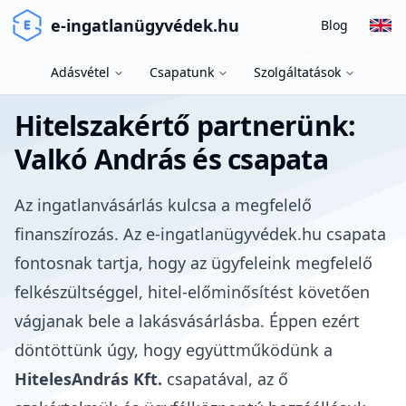
e-ingatlanügyvédek.hu
Blog
Adásvétel
Csapatunk
Szolgáltatások
Hitelszakértő partnerünk:
Valkó András és csapata
Az ingatlanvásárlás kulcsa a megfelelő
finanszírozás. Az e-ingatlanügyvédek.hu csapata
fontosnak tartja, hogy az ügyfeleink megfelelő
felkészültséggel, hitel-előminősítést követően
vágjanak bele a lakásvásárlásba. Éppen ezért
döntöttünk úgy, hogy együttműködünk a
HitelesAndrás Kft.
csapatával, az ő