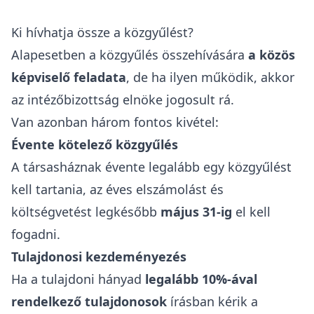
Ki hívhatja össze a közgyűlést?
Alapesetben a közgyűlés összehívására
a közös
képviselő feladata
, de ha ilyen működik, akkor
az intézőbizottság elnöke jogosult rá.
Van azonban három fontos kivétel:
Évente kötelező közgyűlés
A társasháznak évente legalább egy közgyűlést
kell tartania, az éves elszámolást és
költségvetést legkésőbb
május 31-ig
el kell
fogadni.
Tulajdonosi kezdeményezés
Ha a tulajdoni hányad
legalább 10%-ával
rendelkező tulajdonosok
írásban kérik a