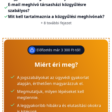
E-mail meghívó társasházi közgyűlésre
szabályos?
Mit kell tartalmaznia a közgyűlési meghívónak?
+
8
további fejezet
Előfizetés már 3 300 Ft-tól!
Miért éri meg?
A jogszabályokat az ügyvédi gyakorlat
alapján, érthetően magyarázzuk el.
Megmutatjuk, milyen lépéseket kell
megtennie.
A leggyakoribb hibákra és elutasítási okokra
is kitérünk.