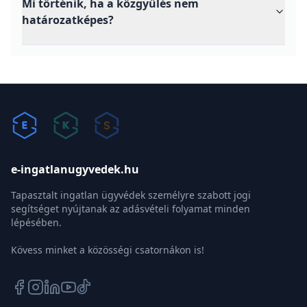
Mi történik, ha a közgyűlés nem
határozatképes?
e-ingatlanugyvedek.hu
Tapasztalt ingatlan ügyvédek személyre szabott jogi
segítséget nyújtanak az adásvételi folyamat minden
lépésében.
Kövess minket a közösségi csatornákon is!