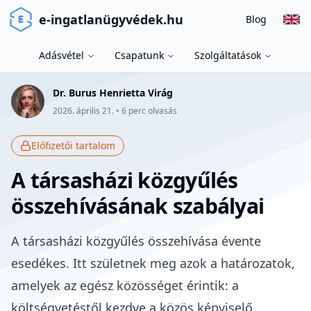
e-ingatlanügyvédek.hu
Blog
Adásvétel
Csapatunk
Szolgáltatások
Dr. Burus Henrietta Virág
2026. április 21.
•
6
perc olvasás
Előfizetői tartalom
A társasházi közgyűlés
összehívásának szabályai
A társasházi közgyűlés összehívása évente
esedékes. Itt születnek meg azok a határozatok,
amelyek az egész közösséget érintik: a
költségvetéstől kezdve a közös képviselő