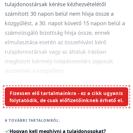
tulajdonostársak kérése kézhezvételétől
számított 30 napon belül nem hívja össze a
közgyűlést, a 30. napot követő 15 napon belül a
számvizsgáló bizottság hívja össze, ennek
elmulasztása esetén az összehívást kérő
tulajdonostársak vagy az általuk írásban
megbízott bármely tulajdonostárs jogosult
összehívni a közgyűlést.
Fizessen elő tartalmainkra - ez a cikk ugyanis
folytatódik, de csak előfizetőinknek érhető el.
A TOVÁBBI TARTALOMBÓL:
Hogyan kell meghívni a tulajdonosokat?