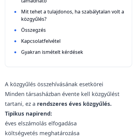
támadható
Mit tehet a tulajdonos, ha szabálytalan volt a
közgyűlés?
Összegzés
Kapcsolatfelvétel
Gyakran ismételt kérdések
A közgyűlés összehívásának esetkörei
Minden társasházban évente kell közgyűlést
tartani, ez a
rendszeres éves közgyűlés.
Tipikus napirend:
éves elszámolás elfogadása
költségvetés meghatározása