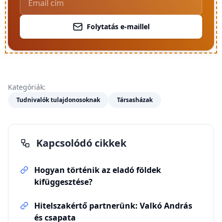
Folytatás e-maillel
Kategóriák:
Tudnivalók tulajdonosoknak
Társasházak
Kapcsolódó cikkek
Hogyan történik az eladó földek
kifüggesztése?
Hitelszakértő partnerünk: Valkó András
és csapata