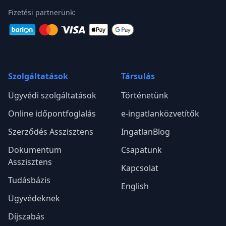
Fizetési partnerünk:
Szolgáltatások
Társulás
Ügyvédi szolgáltatások
Történetünk
Online időpontfoglalás
e-ingatlanközvetítők
Szerződés Asszisztens
IngatlanBlog
Dokumentum
Csapatunk
Asszisztens
Kapcsolat
Tudásbázis
English
Ügyvédeknek
Díjszabás