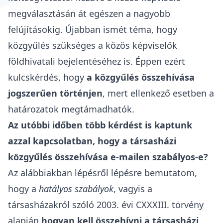
megválasztásán át egészen a nagyobb
felújításokig. Újabban ismét téma, hogy
közgyűlés szükséges
a közös képviselők
földhivatali bejelentéséhez is.
Éppen ezért
kulcskérdés, hogy
a közgyűlés összehívása
jogszerűen történjen
, mert ellenkező esetben a
határozatok megtámadhatók.
Az utóbbi időben több kérdést is kaptunk
azzal kapcsolatban, hogy a társasházi
közgyűlés összehívása e-mailen szabályos-e?
Az alábbiakban lépésről lépésre bemutatom,
hogy a
hatályos szabályok
, vagyis a
társasházakról szóló 2003. évi CXXXIII. törvény
alapján
hogyan kell összehívni a társasházi