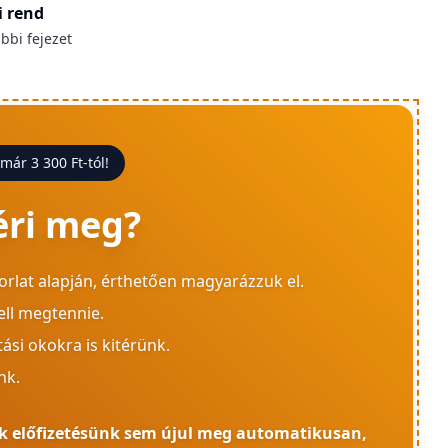
i rend
bbi fejezet
 már 3 300 Ft-tól!
éri meg?
orlat alapján, érthetően magyarázzuk el.
ell megtennie.
ási okokra is kitérünk.
nk.
gyik előfizetésünk sem újul meg automatikusan,