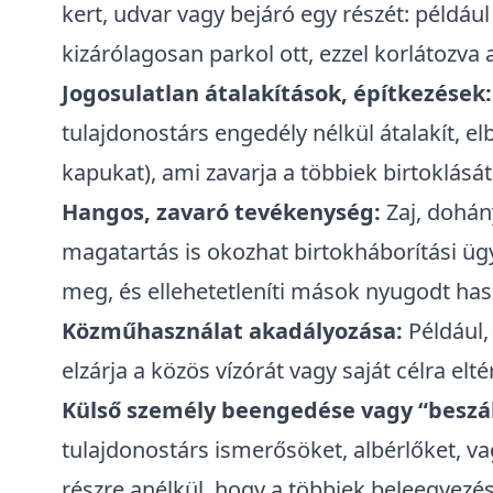
kert, udvar vagy bejáró egy részét: például 
kizárólagosan parkol ott, ezzel korlátozva 
Jogosulatlan átalakítások, építkezések:
tulajdonostárs engedély nélkül átalakít, el
kapukat), ami zavarja a többiek birtoklását
Hangos, zavaró tevékenység:
Zaj, dohány
magatartás is okozhat birtokháborítási ügye
meg, és ellehetetleníti mások nyugodt has
Közműhasználat akadályozása:
Például,
elzárja a közös vízórát vagy saját célra elt
Külső személy beengedése vagy “beszál
tulajdonostárs ismerősöket, albérlőket, va
részre anélkül, hogy a többiek beleegyezés