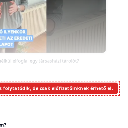
nélkül elfoglal egy társasházi tárolót?
s folytatódik, de csak előfizetőinknek érhető el.
em?