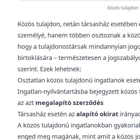
Közös tulajdon
Közös tulajdon, netán
társasház
esetében e
személyé, hanem többen osztoznak a közös 
hogy a tulajdonostársak mindannyian jogos
birtoklására – természetesen a
jogszabály
szerint. Ezek lehetnek:
Osztatlan közös tulajdonú ingatlanok ese
Ingatlan-nyilvántartásba bejegyzett közös
az azt
megalapító szerződés
Társasház esetén az
alapító okirat
iránya
A közös tulajdonú ingatlanokban gyakoriak 
enged meg magának, mint amit a közös jog