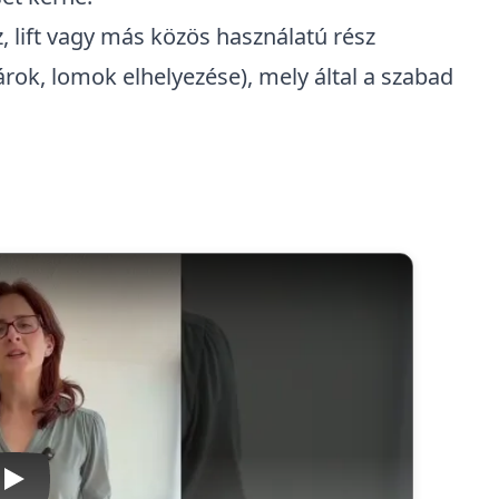
, lift vagy más közös használatú rész
ok, lomok elhelyezése), mely által a szabad
Lejátszás