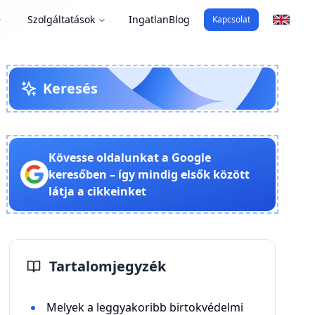
Szolgáltatások
Ingatlan
Blog
Kapcsolat
Keresés
Kövesse oldalunkat a Google
keresőben – így mindig elsők között
látja a cikkeinket
Tartalomjegyzék
Melyek a leggyakoribb birtokvédelmi