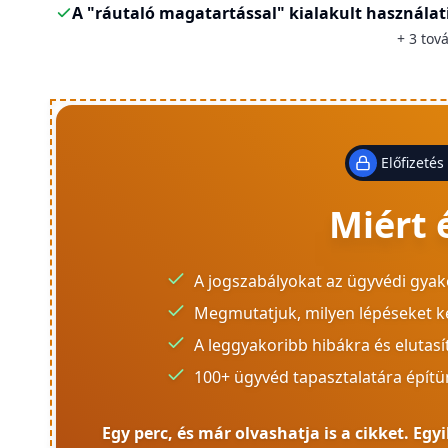
A "ráutaló magatartással" kialakult használat
+
3
tová
Előfizetés
Miért 
A jogszabályokat az ügyvédi gyak
Megmutatjuk, milyen lépéseket k
A leggyakoribb hibákra és elutasít
100+ ügyvéd tapasztalatára építü
Egy perc, és már olvashatja is a cikket. E