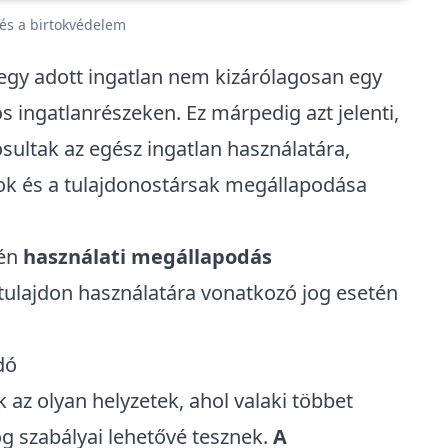
 és a birtokvédelem
gy adott ingatlan nem kizárólagosan egy
ingatlanrészeken. Ez márpedig azt jelenti,
ultak az egész ingatlan használatára,
ok
és a tulajdonostársak megállapodása
tén
használati megállapodás
 tulajdon használatára vonatkozó jog esetén
dó
az olyan helyzetek, ahol valaki többet
 szabályai lehetővé tesznek.
A