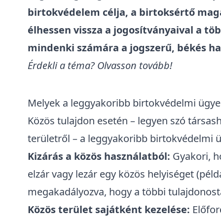
birtokvédelem
célja, a birtoksértő mag
élhessen vissza a jogosítványaival a t
mindenki számára a jogszerű, békés ha
Érdekli a téma? Olvasson tovább!
Melyek a leggyakoribb birtokvédelmi ügye
Közös tulajdon esetén – legyen szó társash
területről – a leggyakoribb birtokvédelmi 
Kizárás a közös használatból:
Gyakori, h
elzár vagy lezár egy közös helyiséget (példá
megakadályozva, hogy a többi tulajdonostá
Közös terület sajátként kezelése:
Előford