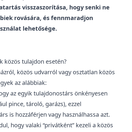
atartás visszaszorítása, hogy senki ne
öbbiek rovására, és fennmaradjon
sználat lehetősége.
k közös tulajdon esetén?
ázról, közös udvarról vagy osztatlan közös
ügyek az alábbiak:
ogy az egyik tulajdonostárs önkényesen
ul pince, tároló, garázs), ezzel
rs is hozzáférjen vagy használhassa azt.
ul, hogy valaki “privátként” kezeli a közös