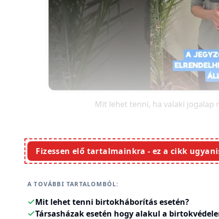
Mit lehet tenni, ha valaki jogalap 
Fizessen elő tartalmainkra - ez a cikk ugyani
A TOVÁBBI TARTALOMBÓL:
Mit lehet tenni birtokháborítás esetén?
Társasházak esetén hogy alakul a birtokvédel