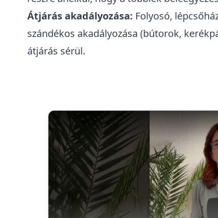
Átjárás akadályozása:
Folyosó, lépcsőház
szándékos akadályozása (bútorok, kerékpár
átjárás sérül.