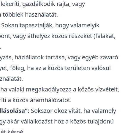
lekeríti, gazdálkodik rajta, vagy
a többiek használatát.
Sokan tapasztalják, hogy valamelyik
bont, vagy áthelyez közös részeket (falakat,
.
zás, háziállatok tartása, vagy egyéb zavaró
t, főleg, ha az a közös területen valósul
ználatát.
 ha valaki megakadályozza a közös vízvételt,
éríti a közös áramhálózatot.
lásolása”:
Sokszor okoz vitát, ha valamely
gy akár vállalkozást hoz a közös tulajdonú
ét kérné.