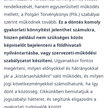
rendelkezését, hanem egyszerűsített működés
mellett, a Polgári Törvénykönyv (
Ptk
.) szabályai
szerint működnek tovább.
Ez a döntés komoly
gyakorlati könnyítést jelenthet számukra,
hiszen például
nem szükséges közös
képviselőt bejelenteni a földhivatali
nyilvántartásba
, vagy szervezeti-működési
szabályzatot készíteni.
Ugyanakkor fontos
megérteni, milyen előnyökkel és hátrányokkal
jár a „kistársasházként” való működés, és milyen
jogi következményekkel számolhatunk, ha így
dönt a közösség. Cikkünkben bemutatjuk a
jogszabályi hátteret, és segítünk eligazodni a
gyakorlati tudnivalók között.