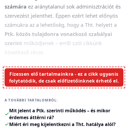
számára
ez aránytalanul sok adminisztrációt és
szervezést jelenthet. Éppen ezért lehet előnyös
számukra az a lehetőség, hogy a Tht. helyett a
Ptk. közös tulajdonra vonatkozó szabályai
szerint
működjenek – erről szól cikkünk
következő része.
Fizessen elő tartalmainkra - ez a cikk ugyanis
folytatódik, de csak előfizetőinknek érhető el.
A TOVÁBBI TARTALOMBÓL:
Mit jelent a Ptk. szerinti működés – és mikor
érdemes áttérni rá?
Miért éri meg kijelentkezni a Tht. hatálya alól?