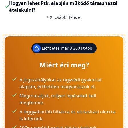
Hogyan lehet Ptk. alapján működő társasházzá
átalakulni?
+
2
további fejezet
Előfizetés már 3 300 Ft-tól!
Miért éri meg?
A jogszabályokat az ügyvédi gyakorlat
alapján, érthetően magyarázzuk el.
Megmutatjuk, milyen lépéseket kell
megtennie.
A leggyakoribb hibákra és elutasítási okokra
is kitérünk.
100+ ügyvéd tapasztalatára építünk.