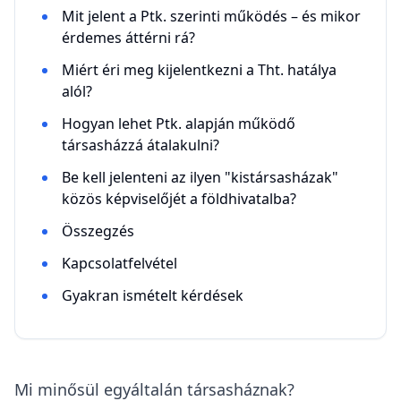
Mit jelent a Ptk. szerinti működés – és mikor
érdemes áttérni rá?
Miért éri meg kijelentkezni a Tht. hatálya
alól?
Hogyan lehet Ptk. alapján működő
társasházzá átalakulni?
Be kell jelenteni az ilyen "kistársasházak"
közös képviselőjét a földhivatalba?
Összegzés
Kapcsolatfelvétel
Gyakran ismételt kérdések
Mi minősül egyáltalán társasháznak?