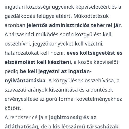
ingatlan közösségi ügyeinek képviseletéért és a
gazdálkodás felügyeletéért. Működtetésük
azonban
jelentős adminisztrációs teherrel jár
.
A társasházi működés során
közgyűlést kell
összehívni
, jegyzőkönyveket kell vezetni,
határozatokat kell hozni,
éves költségvetést és
elszámolást kell készíteni
, a közös képviselőt
pedig
be kell jegyezni az ingatlan-
nyilvántartásba
. A közgyűlések összehívása, a
szavazati arányok kiszámítása és a döntések
érvényesítése szigorú formai követelményekhez
kötött.
A rendszer célja a
jogbiztonság és az
átláthatóság
, de a
kis létszámú társasházak