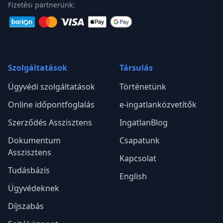
Fizetési partnerünk:
Szolgáltatások
Társulás
Ügyvédi szolgáltatások
Történetünk
Online időpontfoglalás
e-ingatlanközvetítők
Szerződés Asszisztens
IngatlanBlog
Dokumentum
Csapatunk
Asszisztens
Kapcsolat
Tudásbázis
English
Ügyvédeknek
Díjszabás