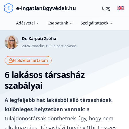
e-ingatlanügyvédek.hu
Blog
Adásvétel
Csapatunk
Szolgáltatások
Dr. Kárpáti Zsófia
2026. március 19.
•
5
perc olvasás
Előfizetői tartalom
6 lakásos társasház
szabályai
A legfeljebb hat lakásból álló társasházak
különleges helyzetben vannak
: a
tulajdonostársak dönthetnek úgy, hogy nem
alkalmazzák a Társasházi törvény (
Tht
.) összes