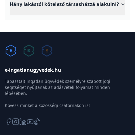
Hány lakástól kötelező társasházzá alakulni?
e-ingatlanugyvedek.hu
Tapasztalt ingatlan ügyvédek személyre szabott jogi
segítséget nyújtanak az adásvételi folyamat minden
lépésében.
Kövess minket a közösségi csatornákon is!