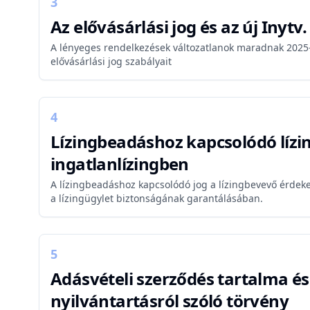
3
Az elővásárlási jog és az új Inytv.
A lényeges rendelkezések változatlanok maradnak 2025-be
elővásárlási jog szabályait
4
Lízingbeadáshoz kapcsolódó lízi
ingatlanlízingben
A lízingbeadáshoz kapcsolódó jog a lízingbevevő érdekei
a lízingügylet biztonságának garantálásában.
5
Adásvételi szerződés tartalma és 
nyilvántartásról szóló törvény