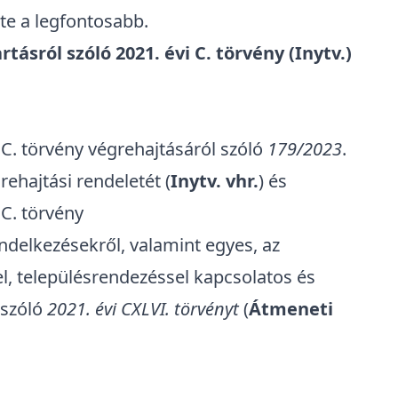
te a legfontosabb.
rtásról szóló 2021. évi C. törvény
(Inytv.)
i C. törvény végrehajtásáról szóló
179/2023
.
grehajtási rendeletét (
Inytv. vhr.
) és
 C. törvény
delkezésekről, valamint egyes, az
el, településrendezéssel kapcsolatos és
 szóló
2021. évi CXLVI. törvényt
(
Átmeneti