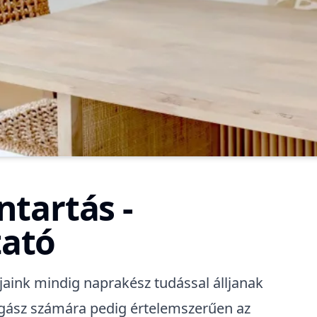
ntartás -
tató
jaink mindig naprakész tudással álljanak
jogász számára pedig értelemszerűen az