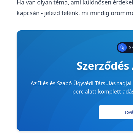
Ha van olyan téma, ami különösen érdekel 
kapcsán - jelezd felénk, mi mindig örömme
Új
S
Szerződés 
Az Illés és Szabó Ügyvédi Társulás tagjai 
perc alatt komplett adá
Tov