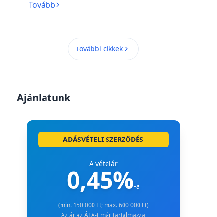
Tovább
További cikkek
Ajánlatunk
ADÁSVÉTELI SZERZŐDÉS
A vételár
0,45%
-a
(min. 150 000 Ft; max. 600 000 Ft)
Az ár az ÁFA-t már tartalmazza