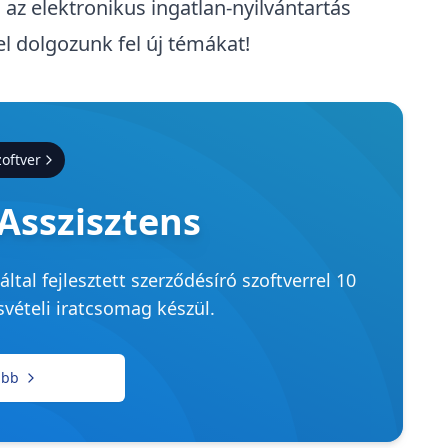
az elektronikus ingatlan-nyilvántartás
l dolgozunk fel új témákat!
zoftver
Asszisztens
által fejlesztett szerződésíró szoftverrel 10
svételi iratcsomag készül.
ább