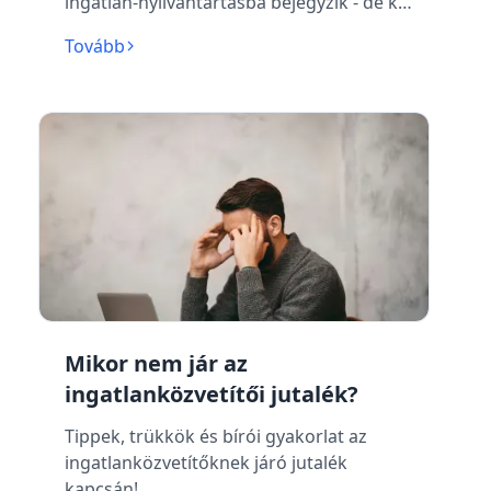
ingatlan-nyilvántartásba bejegyzik - de ki
jár el?
Tovább
Mikor nem jár az
ingatlanközvetítői jutalék?
Tippek, trükkök és bírói gyakorlat az
ingatlanközvetítőknek járó jutalék
kapcsán!