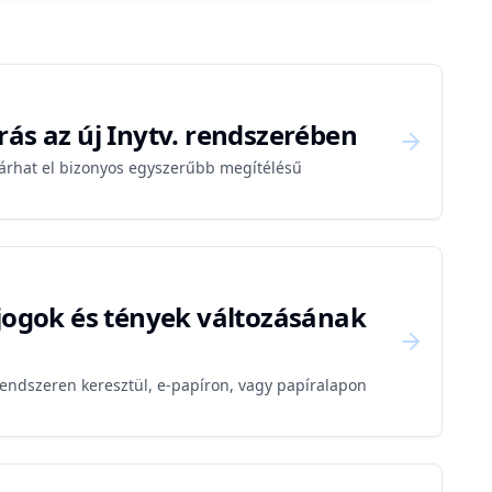
ás az új Inytv. rendszerében
járhat el bizonyos egyszerűbb megítélésű
 jogok és tények változásának
rendszeren keresztül, e-papíron, vagy papíralapon