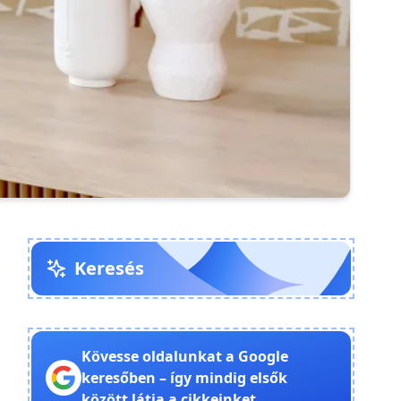
Keresés
Kövesse oldalunkat a Google
keresőben – így mindig elsők
között látja a cikkeinket