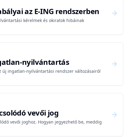
zabályai az E-ING rendszerben
lvántartási kérelmek és okiratok hibáinak
gatlan-nyilvántartás
új ingatlan-nyilvántartási rendszer változásairól
csolódó vevői jog
olódó vevői joghoz. Hogyan jegyezhető be, meddig