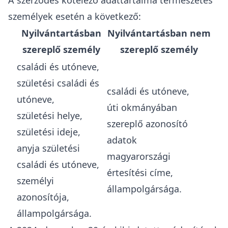
A szerződés kötelező adattartalma természetes
személyek esetén a következő:
Nyilvántartásban
Nyilvántartásban nem
szereplő személy
szereplő személy
családi és utóneve,
születési családi és
családi és utóneve,
utóneve,
úti okmányában
születési helye,
szereplő azonosító
születési ideje,
adatok
anyja születési
magyarországi
családi és utóneve,
értesítési címe,
személyi
állampolgársága.
azonosítója,
állampolgársága.