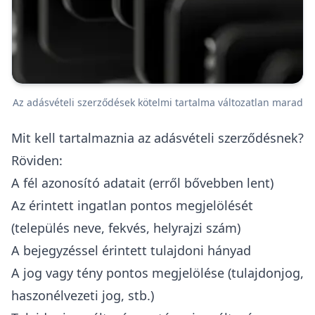
Az adásvételi szerződések kötelmi tartalma változatlan marad
Mit kell tartalmaznia az adásvételi szerződésnek?
Röviden:
A fél azonosító adatait (erről bővebben lent)
Az érintett ingatlan pontos megjelölését
(település neve, fekvés, helyrajzi szám)
A bejegyzéssel érintett tulajdoni hányad
A jog vagy tény pontos megjelölése (tulajdonjog,
haszonélvezeti jog, stb.)