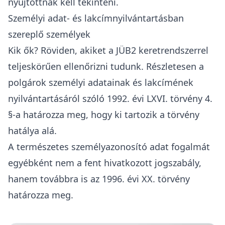
nyújtottnak kell tekinteni.
Személyi adat- és lakcímnyilvántartásban
szereplő személyek
Kik ők? Röviden, akiket a JÜB2 keretrendszerrel
teljeskörűen ellenőrizni tudunk. Részletesen a
polgárok személyi adatainak és lakcímének
nyilvántartásáról szóló
1992. évi LXVI. törvény
4.
§-a határozza meg, hogy ki tartozik a törvény
hatálya alá.
A természetes személyazonosító adat fogalmát
egyébként nem a fent hivatkozott jogszabály,
hanem továbbra is az
1996. évi XX. törvény
határozza meg.