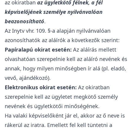
az okiratban
az ügyletkötő félnek, a fél
képviselőjének személye nyilvánvalóan
beazonosítható
.
Az Inytv vhr. 109. §-a alapján nyilvánvalóan
azonosíthatók az aláírók a következők szerint:
Papíralapú okirat esetén:
Az aláírás mellett
olvashatóan szerepelnie kell az aláíró nevének és
annak, hogy milyen minőségben ír alá (pl. eladó,
vevő, ajándékozó).
Elektronikus okirat esetén:
Az okiratban
szerepelnie kell az ügyletet megkötő személy
nevének és ügyletkötői minőségének.
Ha valaki képviselőként jár el, akkor az ő neve is
rákerül az iratra. Emellett fel kell tüntetni a