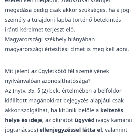
esetén kell megadni. Statisztikai számjel
megadása pedig csak akkor szükséges, ha a jogi
személy a tulajdoni lapba történő betekintés
iránti kérelmet terjeszt elő.
Magyarországi székhely hiányában
magyarországi értesítési címet is meg kell adni.
Mit jelent az ügyletkötő fél személyének
nyilvánvalóan azonosíthatósága?
Az Inytv. 35. § (2) bek. értelmében a belföldön
kiállított magánokirat bejegyzés alapjául csak
akkor szolgálhat, ha kitűnik belőle a
keltezés
helye és ideje
, az okiratot
ügyvéd
(vagy kamarai
jogtanácsos)
ellenjegyzéssel látta el
, valamint