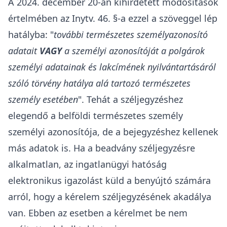
A 2024. december 20-án kihirdetett módosítások
értelmében az Inytv. 46. §-a ezzel a szöveggel lép
hatályba: "
további természetes személyazonosító
adatait
VAGY
a személyi azonosítóját a polgárok
személyi adatainak és lakcímének nyilvántartásáról
szóló törvény hatálya alá tartozó természetes
személy esetében
". Tehát a széljegyzéshez
elegendő a belföldi természetes személy
személyi azonosítója, de a bejegyzéshez kellenek
más adatok is. Ha a beadvány széljegyzésre
alkalmatlan, az ingatlanügyi hatóság
elektronikus igazolást küld a benyújtó számára
arról, hogy a kérelem széljegyzésének akadálya
van. Ebben az esetben a kérelmet be nem