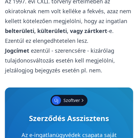
Az 1997. évi CXLI. törvény értelmében az
okiratoknak nem volt kelléke a fekvés, azaz nem
kellett kötelezően megjelölni, hogy az ingatlan
belterületi, külterületi, vagy zártkert
-e.
Ezentúl ez elengedhtetelen lesz.
Jogcímet
ezentúl - szerencsére - kizárólag
tulajdonosváltozás esetén kell megjelölni,
jelzálogjog bejegyzés esetén pl. nem.
Új
Szoftver
Szerződés Asszisztens
Az e-ingatlanügyvédek csapata saját