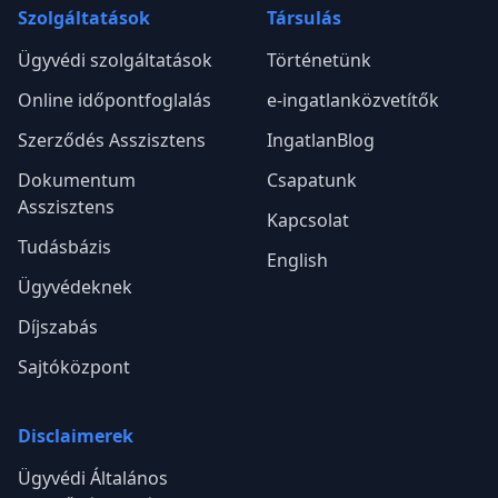
Szolgáltatások
Társulás
Ügyvédi szolgáltatások
Történetünk
Online időpontfoglalás
e-ingatlanközvetítők
Szerződés Asszisztens
IngatlanBlog
Dokumentum
Csapatunk
Asszisztens
Kapcsolat
Tudásbázis
English
Ügyvédeknek
Díjszabás
Sajtóközpont
Disclaimerek
Ügyvédi Általános