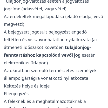
Tulajdonjog-változás esetén a jogváltozás
jogcíme (adásvétel, vagy vétel)
Az érdekeltek megállapodása (eladó eladja, vevő
megveszi)
A bejegyzett jogosult bejegyzést engedő
feltétlen és visszavonhatatlan nyilatkozata (az
átmeneti időszakot követően
tulajdonjog-
fenntartáshoz kapcsolódó vevői jog
esetén
elektronikus űrlapon)
Az okiratban szereplő természetes személyek
állampolgárságra vonatkozó nyilatkozata
Keltezés helye és ideje
Ellenjegyzés
A feleknek és a meghatalmazottaknak a