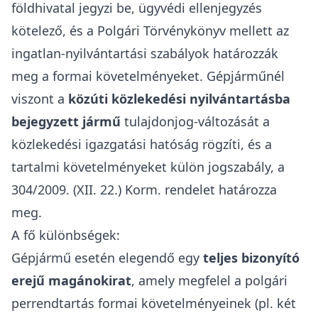
földhivatal jegyzi be, ügyvédi ellenjegyzés
kötelező, és a
Polgári Törvénykönyv
mellett az
ingatlan-nyilvántartási szabályok
határozzák
meg a formai követelményeket. Gépjárműnél
viszont a
közúti közlekedési nyilvántartásba
bejegyzett jármű
tulajdonjog-változását a
közlekedési igazgatási hatóság rögzíti, és a
tartalmi követelményeket külön jogszabály, a
3
04/2009. (XII. 22.) Korm. rendelet
határozza
meg.
A fő különbségek:
Gépjármű esetén elegendő egy
teljes bizonyító
erejű magánokirat
, amely megfelel a polgári
perrendtartás formai követelményeinek (pl. két