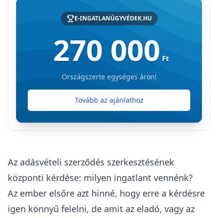
E-INGATLANÜGYVÉDEK.HU
270 000
Ft
Országszerte egységes áron!
Tovább az ajánlathoz
Az adásvételi szerződés szerkesztésének
központi kérdése: milyen ingatlant vennénk?
Az ember elsőre azt hinné, hogy erre a kérdésre
igen könnyű felelni, de amit az eladó, vagy az