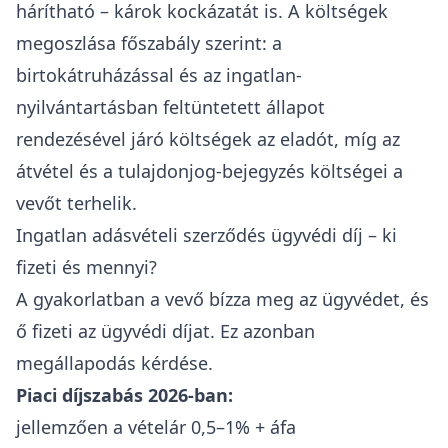
hárítható – károk kockázatát is. A költségek
megoszlása főszabály szerint: a
birtokátruházással és az ingatlan-
nyilvántartásban feltüntetett állapot
rendezésével járó költségek az eladót, míg az
átvétel és a tulajdonjog-bejegyzés költségei a
vevőt terhelik.
Ingatlan adásvételi szerződés ügyvédi díj – ki
fizeti és mennyi?
A gyakorlatban a vevő bízza meg az ügyvédet, és
ő fizeti az ügyvédi díjat
. Ez azonban
megállapodás kérdése.
Piaci díjszabás 2026-ban:
jellemzően a vételár 0,5–1% + áfa