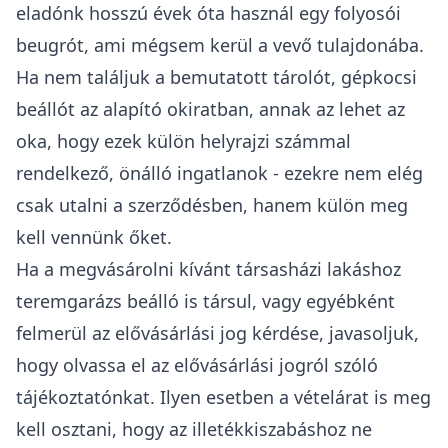
eladónk hosszú évek óta használ egy folyosói
beugrót, ami mégsem kerül a vevő tulajdonába.
Ha nem találjuk a bemutatott tárolót, gépkocsi
beállót az alapító okiratban, annak az lehet az
oka, hogy ezek külön helyrajzi számmal
rendelkező, önálló ingatlanok - ezekre nem elég
csak utalni a szerződésben, hanem külön meg
kell vennünk őket.
Ha a megvásárolni kívánt társasházi lakáshoz
teremgarázs beálló is társul
, vagy egyébként
felmerül az elővásárlási jog kérdése, javasoljuk,
hogy olvassa el az
elővásárlási jogról szóló
tájékoztatónkat
. Ilyen esetben a vételárat is meg
kell osztani, hogy az
illetékkiszabáshoz
ne