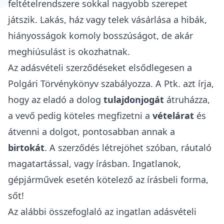
feltételrendszere sokkal nagyobb szerepet
játszik.
Lakás, ház vagy telek vásárlása
a hibák,
hiányosságok komoly bosszúságot, de akár
meghiúsulást is okozhatnak.
Az adásvételi szerződéseket elsődlegesen a
Polgári Törvénykönyv szabályozza. A
Ptk
. azt írja,
hogy az eladó a dolog
tulajdonjogát
átruházza,
a vevő pedig köteles megfizetni a
vételárat
és
átvenni a dolgot, pontosabban annak a
birtokát
. A szerződés létrejöhet szóban, ráutaló
magatartással, vagy írásban. Ingatlanok,
gépjárművek esetén kötelező az írásbeli forma,
sőt!
Az alábbi összefoglaló az ingatlan adásvételi