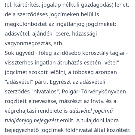
(pl. kártérítés, jogalap nélküli gazdagodás) lehet,
de a szerződéses jogcímeken belül is
megkülönböztet az ingatlanjog jogcímeket:
adásvétel, ajándék, csere, házassági
vagyonmegosztás, stb.
Sok ügyvéd - főleg az idősebb korosztály tagjai -
visszterhes ingatlan átruházás esetén "vétel"
jogcímet szokott jelölni, a többség azonban
"adásvétel" párti. Egyrészt az adásvételi
szerződés "hivatalos",
Polgári Törvénykönyvben
rögzített elnevezése, másrészt az
Inytv
. és a
végrehajtási rendelete is
adásvétel jogcímű
tulajdonjog bejegyzést
említ. A tulajdoni lapra
bejegyezhető jogcímek
földhivatal által közzétett