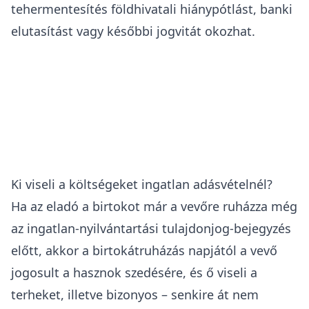
tehermentesítés földhivatali hiánypótlást, banki
elutasítást vagy későbbi jogvitát okozhat.
Ki viseli a költségeket ingatlan adásvételnél?
Ha az eladó a birtokot már a vevőre ruházza még
az ingatlan-nyilvántartási tulajdonjog-bejegyzés
előtt, akkor a birtokátruházás napjától a vevő
jogosult a hasznok szedésére, és ő viseli a
terheket, illetve bizonyos – senkire át nem