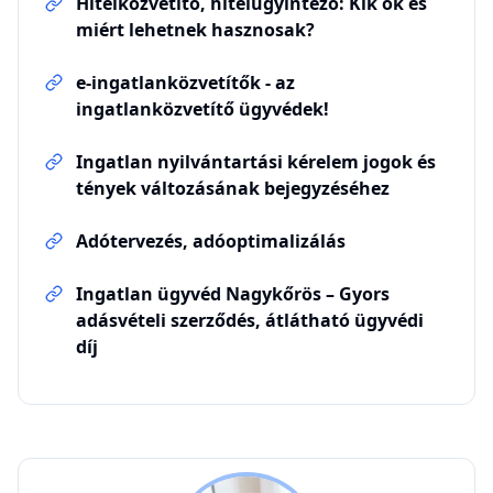
Hitelközvetítő, hitelügyintéző: Kik ők és
miért lehetnek hasznosak?
e-ingatlanközvetítők - az
ingatlanközvetítő ügyvédek!
Ingatlan nyilvántartási kérelem jogok és
tények változásának bejegyzéséhez
Adótervezés, adóoptimalizálás
Ingatlan ügyvéd Nagykőrös – Gyors
adásvételi szerződés, átlátható ügyvédi
díj