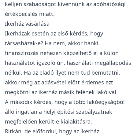
kelljen szabadságot kivennünk az adóhatósági
értékbecslés miatt.
Ikerház vásárlása
Ikerházak esetén az első kérdés, hogy
társasházak-e? Ha nem, akkor banki
finanszírozás nehezen képzelhető el a külön
használatot igazoló ún. használati megállapodás
nélkül. Ha az eladó ilyet nem tud bemutatni,
akkor még az adásvétel előtt érdemes ezt
megkötni az ikerház másik felének lakóival.
A második kérdés, hogy a több lakóegyságből
álló ingatlan a helyi építési szabályzatnak
megfelelően került-e kialakításra.
Ritkán, de előfordul, hogy az ikerház