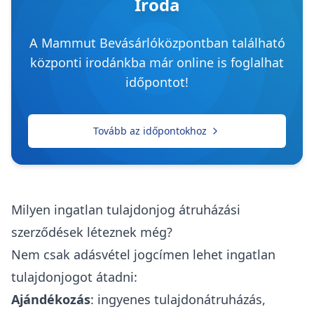
Iroda
A Mammut Bevásárlóközpontban található
központi irodánkba már online is foglalhat
időpontot!
Tovább az időpontokhoz
Milyen ingatlan tulajdonjog átruházási
szerződések léteznek még?
Nem csak adásvétel jogcímen lehet ingatlan
tulajdonjogot átadni:
Ajándékozás
: ingyenes tulajdonátruházás,