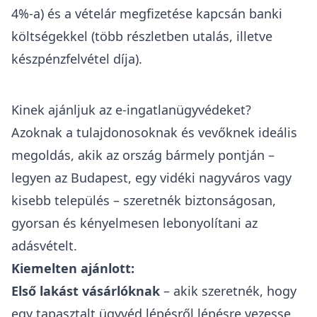
4%-a) és a
vételár megfizetése kapcsán banki
költségekkel
(több részletben utalás, illetve
készpénzfelvétel díja).
Kinek ajánljuk az e-ingatlanügyvédeket?
Azoknak a tulajdonosoknak és vevőknek ideális
megoldás, akik az ország bármely pontján –
legyen az Budapest, egy vidéki nagyváros vagy
kisebb település – szeretnék biztonságosan,
gyorsan és kényelmesen lebonyolítani az
adásvételt.
Kiemelten ajánlott:
Első lakást vásárlóknak
– akik szeretnék, hogy
egy tapasztalt ügyvéd lépésről lépésre vezesse