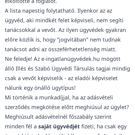
elköltötte a foglalót.
A lista napestig folytatható. Ilyenkor az az
ügyvéd, aki mindkét felet képviseli, nem segíti
tanácsokkal a vevőt. Az ilyen ügyvédek gyakran
előre közlik is, hogy "jogvitában" nem tudnak
tanácsot adni az összeférhetetlenség miatt.
Ne feledje! Az e-ingatlanügyvédek.hu mögött
álló Illés és Szabó Ügyvédi Társulás tagjai mindig
csak a vevőt képviselik - az
eladói képviselet
nálunk egy önálló ügytípus
!
Mi történik a munkadíjjal, ha az adásvételi
szerződés megkötése előtt meghiúsul az ügylet?
Meghiúsult adásvételnél főszabály szerint
minden fél a
saját ügyvédjét
fizeti
, ha csak egy