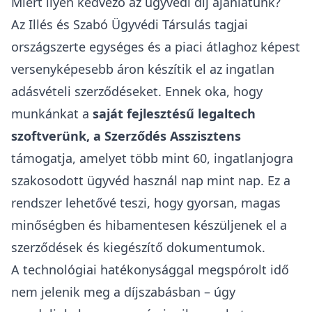
Miért ilyen kedvező az ügyvédi díj ajánlatunk?
Az
Illés és Szabó Ügyvédi Társulás
tagjai
országszerte egységes és a piaci átlaghoz képest
versenyképesebb áron készítik el az ingatlan
adásvételi szerződéseket. Ennek oka, hogy
munkánkat a
saját fejlesztésű legaltech
szoftverünk, a
Szerződés Asszisztens
támogatja, amelyet több mint 60, ingatlanjogra
szakosodott ügyvéd használ nap mint nap. Ez a
rendszer lehetővé teszi, hogy gyorsan, magas
minőségben és hibamentesen készüljenek el a
szerződések és kiegészítő dokumentumok.
A technológiai hatékonysággal megspórolt idő
nem jelenik meg a díjszabásban – úgy