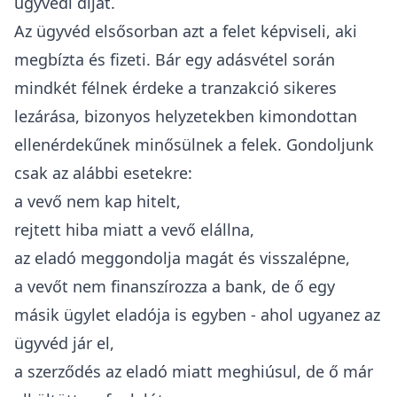
ügyvédi díjat
.
Az ügyvéd elsősorban azt a felet képviseli, aki
megbízta és fizeti. Bár egy adásvétel során
mindkét félnek érdeke a tranzakció sikeres
lezárása, bizonyos helyzetekben kimondottan
ellenérdekűnek minősülnek a felek. Gondoljunk
csak az alábbi esetekre:
a vevő nem kap hitelt,
rejtett hiba miatt a vevő elállna,
az eladó meggondolja magát és visszalépne,
a vevőt nem finanszírozza a bank, de ő egy
másik ügylet eladója is egyben - ahol ugyanez az
ügyvéd jár el,
a szerződés az eladó miatt meghiúsul, de ő már