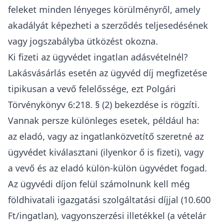
feleket minden lényeges körülményről, amely
akadályát képezheti a szerződés teljesedésének
vagy jogszabályba ütközést okozna.
Ki fizeti az ügyvédet ingatlan adásvételnél?
Lakásvásárlás esetén az ügyvéd díj megfizetése
tipikusan a vevő felelőssége, ezt
Polgári
Törvénykönyv
6:218. § (2) bekezdése is rögzíti.
Vannak persze különleges esetek, például ha:
az eladó, vagy az ingatlanközvetítő szeretné az
ügyvédet kiválasztani (ilyenkor ő is fizeti), vagy
a vevő és az eladó külön-külön ügyvédet fogad.
Az ügyvédi díjon felül számolnunk kell még
földhivatali igazgatási szolgáltatási díjjal
(10.600
Ft/ingatlan),
vagyonszerzési illetékkel
(a vételár