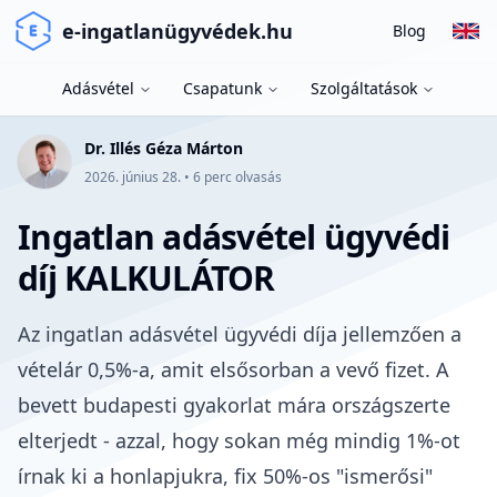
e-ingatlanügyvédek.hu
Blog
Adásvétel
Csapatunk
Szolgáltatások
Dr. Illés Géza Márton
2026. június 28.
•
6
perc olvasás
Ingatlan adásvétel ügyvédi
díj KALKULÁTOR
Az ingatlan adásvétel ügyvédi díja jellemzően a
vételár 0,5%-a, amit elsősorban a vevő fizet. A
bevett
budapesti gyakorlat
mára országszerte
elterjedt - azzal, hogy sokan még mindig 1%-ot
írnak ki a honlapjukra, fix 50%-os "ismerősi"