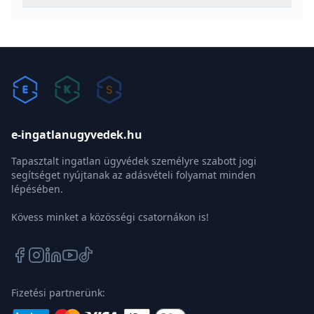
e-ingatlanugyvedek.hu
Tapasztalt ingatlan ügyvédek személyre szabott jogi
segítséget nyújtanak az adásvételi folyamat minden
lépésében.
Kövess minket a közösségi csatornákon is!
Fizetési partnerünk: