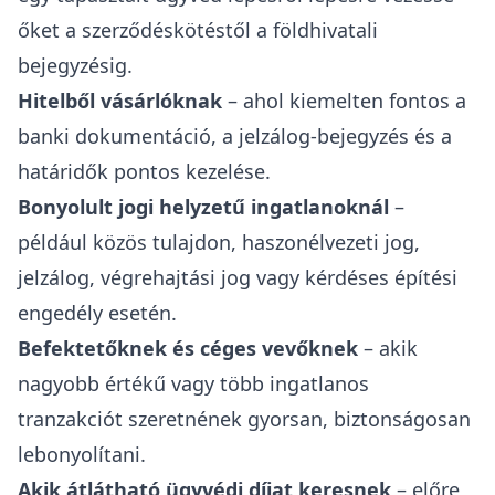
őket a szerződéskötéstől a földhivatali
bejegyzésig.
Hitelből vásárlóknak
– ahol kiemelten fontos a
banki dokumentáció, a jelzálog-bejegyzés és a
határidők pontos kezelése.
Bonyolult jogi helyzetű ingatlanoknál
–
például közös tulajdon, haszonélvezeti jog,
jelzálog, végrehajtási jog vagy kérdéses építési
engedély esetén.
Befektetőknek és céges vevőknek
– akik
nagyobb értékű vagy több ingatlanos
tranzakciót szeretnének gyorsan, biztonságosan
lebonyolítani.
Akik átlátható ügyvédi díjat keresnek
– előre