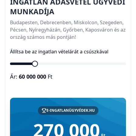
INGATLAN ADÁSVÉTEL ÜGYVÉDI
MUNKADÍJA
Budapesten, Debrecenben, Miskolcon, Szegeden,
Pécsen, Nyíregyházán, Győrben, Kaposváron és az
ország számos más pontján!
Állítsa be az ingatlan vételárát a csúszkával
Ár:
60 000 000
Ft
E-INGATLANÜGYVÉDEK.HU
270 000
Ft