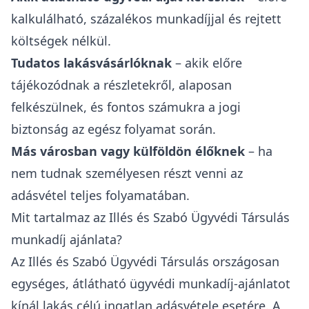
kalkulálható, százalékos munkadíjjal és rejtett
költségek nélkül.
Tudatos lakásvásárlóknak
– akik előre
tájékozódnak a részletekről, alaposan
felkészülnek, és fontos számukra a jogi
biztonság az egész folyamat során.
Más városban vagy külföldön élőknek
– ha
nem tudnak személyesen részt venni az
adásvétel teljes folyamatában.
Mit tartalmaz az Illés és Szabó Ügyvédi Társulás
munkadíj ajánlata?
Az Illés és Szabó Ügyvédi Társulás országosan
egységes, átlátható ügyvédi munkadíj-ajánlatot
kínál
lakás célú ingatlan adásvétele
esetére. A