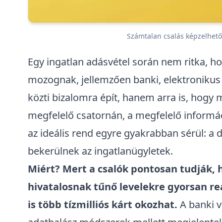
Számtalan csalás képzelhető
Egy
ingatlan adásvétel során
nem ritka, ho
mozognak, jellemzően banki, elektronikus 
közti bizalomra épít, hanem arra is, hogy 
megfelelő csatornán, a megfelelő informác
az ideális rend egyre gyakrabban sérül: a d
bekerülnek az ingatlanügyletek.
Miért? Mert a csalók pontosan tudják, 
hivatalosnak tűnő levelekre
gyorsan rea
is több tízmilliós kárt okozhat.
A banki v