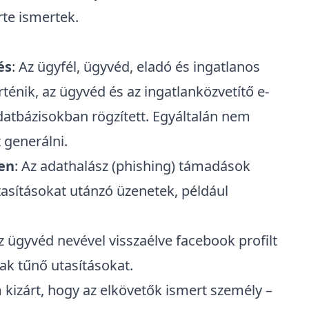
te ismertek.
és
: Az ügyfél, ügyvéd, eladó és ingatlanos
énik, az ügyvéd és az ingatlanközvetítő e-
datbázisokban rögzített. Egyáltalán nem
 generálni.
ben
: Az adathalász (phishing) támadások
tasításokat utánzó üzenetek, például
az ügyvéd nevével visszaélve facebook profilt
ak tűnő utasításokat.
 kizárt, hogy az elkövetők ismert személy –