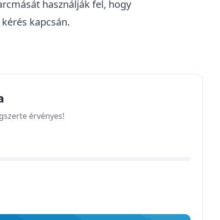
arcmását használják fel, hogy
 kérés kapcsán.
a
ágszerte érvényes!