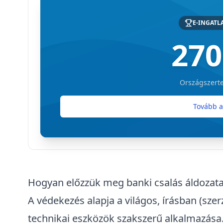
E-INGATL
270
Országszerte
Tovább a
Hogyan előzzük meg banki csalás áldozata
A védekezés alapja a világos, írásban (sze
technikai eszközök szakszerű alkalmazása.