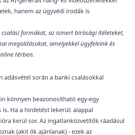
 az AI-generált hang- és videóüzenetekkel
felek, hanem az
ügyvédi irodák
is
 csalási formákat
, az ismert bírósági ítéleteket,
kai megoldásokat, amelyekkel ügyfeleink és
nline térben.
an adásvétel során a banki csalásokkal
ein
könnyen beazonosítható egy-egy
 is
. Ha a hirdetést lekerül: alappal
óra kerül sor. Az ingatlanközvetítők ráadásul
nak (akit ők ajánlanak) - ezek az