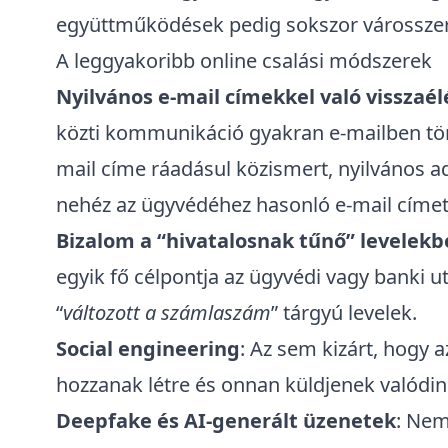
együttműködések pedig sokszor városszer
A leggyakoribb online csalási módszerek
Nyilvános e-mail címekkel való visszaél
közti kommunikáció gyakran e-mailben tört
mail címe ráadásul közismert, nyilvános a
nehéz az ügyvédéhez hasonló e-mail címet
Bizalom a “hivatalosnak tűnő” levelek
egyik fő célpontja az ügyvédi vagy banki u
“
változott a számlaszám
” tárgyú levelek.
Social engineering
: Az sem kizárt, hogy 
hozzanak létre és onnan küldjenek valódin
Deepfake és AI-generált üzenetek
: Nem