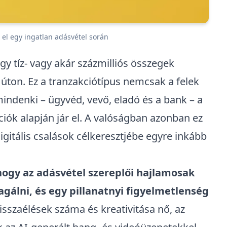
 el egy ingatlan adásvétel során
gy tíz- vagy akár százmilliós összegek
úton. Ez a tranzakciótípus nemcsak a felek
mindenki – ügyvéd, vevő, eladó és a bank – a
iók alapján jár el. A valóságban azonban ez
igitális csalások célkeresztjébe egyre inkább
hogy az
adásvétel szereplői hajlamosak
gálni, és egy pillanatnyi figyelmetlenség
isszaélések száma és kreativitása nő, az