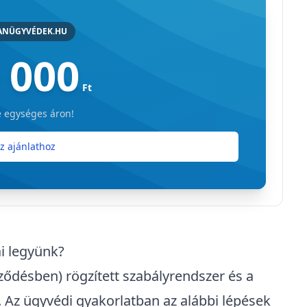
ANÜGYVÉDEK.HU
 000
Ft
 egységes áron!
z ajánlathoz
i legyünk?
rződésben) rögzített szabályrendszer és a
 Az ügyvédi gyakorlatban az alábbi lépések