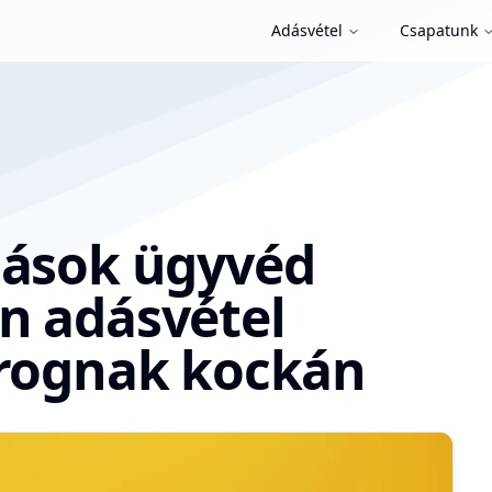
Adásvétel
Csapatunk
lások ügyvéd
n adásvétel
orognak kockán