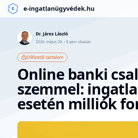
e-ingatlanügyvédek.hu
Dr. Járos László
2026. május 29.
•
8
perc olvasás
Előfizetői tartalom
Online banki csa
szemmel: ingatla
esetén milliók f