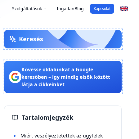
Szolgáltatások
Ingatlan
Blog
Kapcsolat
Keresés
Kövesse oldalunkat a Google
keresőben – így mindig elsők között
látja a cikkeinket
Tartalomjegyzék
Miért veszélyeztetettek az ügyfelek