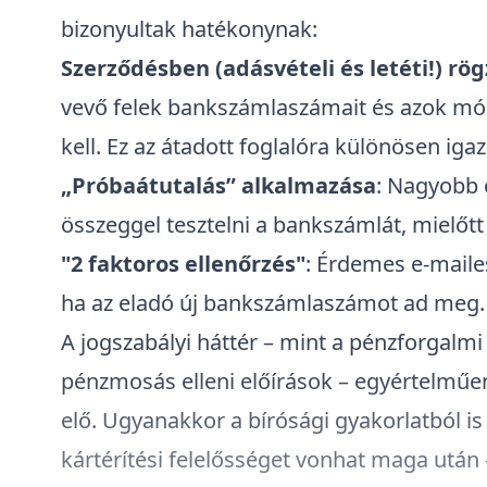
bizonyultak hatékonynak:
Szerződésben (adásvételi és
letéti
!) rö
vevő felek bankszámlaszámait és azok mód
kell.
Ez az átadott foglalóra különösen igaz
„Próbaátutalás” alkalmazása
: Nagyobb 
összeggel tesztelni a bankszámlát, mielőtt a
"2 faktoros ellenőrzés"
: Érdemes e-maile
ha az eladó új bankszámlaszámot ad meg.
A jogszabályi háttér – mint a pénzforgalmi
pénzmosás elleni előírások – egyértelműen 
elő. Ugyanakkor a bírósági gyakorlatból is
kártérítési felelősséget vonhat maga után