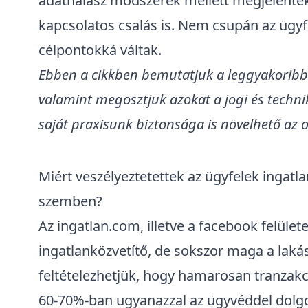
adathalász módszerek mellett megjelentek
kapcsolatos
csalás
is. Nem csupán az ügy
célpontokká váltak.
Ebben a cikkben bemutatjuk a
leggyakoribb
valamint megosztjuk azokat a jogi és techni
saját praxisunk biztonsága is növelhető az o
Miért veszélyeztetettek az ügyfelek ingatl
szemben?
Az ingatlan.com, illetve a facebook felület
ingatlanközvetítő, de sokszor maga a lakás
feltételezhetjük, hogy hamarosan tranzakci
60-70%-ban ugyanazzal az ügyvéddel dolgoz