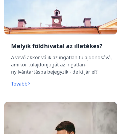
Melyik földhivatal az illetékes?
A vevő akkor válik az ingatlan tulajdonosává,
amikor tulajdonjogát az ingatlan-
nyilvántartásba bejegyzik - de ki jár el?
Tovább