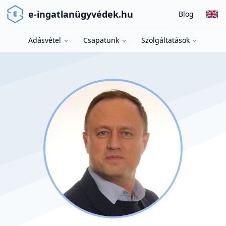
e-ingatlanügyvédek.hu
Blog
Adásvétel
Csapatunk
Szolgáltatások