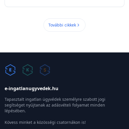
További cikkek
e-ingatlanugyvedek.hu
Tapasztalt ingatlan ügyvédek személyre szabott jogi
segítséget nyújtanak az adásvételi folyamat minden
lépésében.
Kövess minket a közösségi csatornákon is!