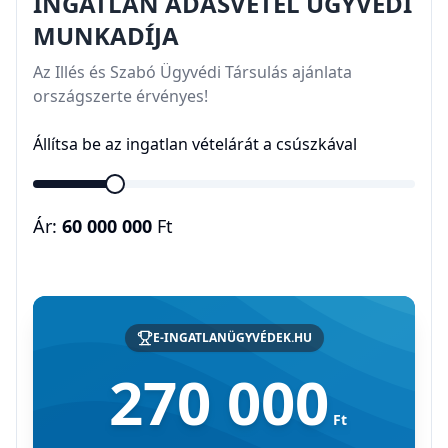
INGATLAN ADÁSVÉTEL ÜGYVÉDI
MUNKADÍJA
Az Illés és Szabó Ügyvédi Társulás ajánlata
országszerte érvényes!
Állítsa be az ingatlan vételárát a csúszkával
Ár:
60 000 000
Ft
E-INGATLANÜGYVÉDEK.HU
270 000
Ft