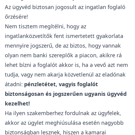
törvény
alapján az
üzletszerű
letéti szolgáltatás
kifejezetten
pénzügyi szolgáltatásnak minősül
és csak az MNB engedélyével rendelkező
pénzügyi intézmény végezheti
. Ahogy fent
már hivatkoztam, a Lakástörvény, az
ingatlanközvetítők vonatkozásában nem rendeli
másként, tehát ők ezt a pénzügyi szolgáltatást
nem nyújthatják - legalábbis ellenérték fejében,
rendszeresen semmiképpen.
Kérdés persze, hogy ha az ingatlanközvetítő a
vételár egy bizonyos %-ában meghatározott
jutalékért végzi a tevékenységét, aminek az
összegén a letétkezelés nem változtat, akkor
lehet-e ingyenes, szívességi szolgáltatásnak