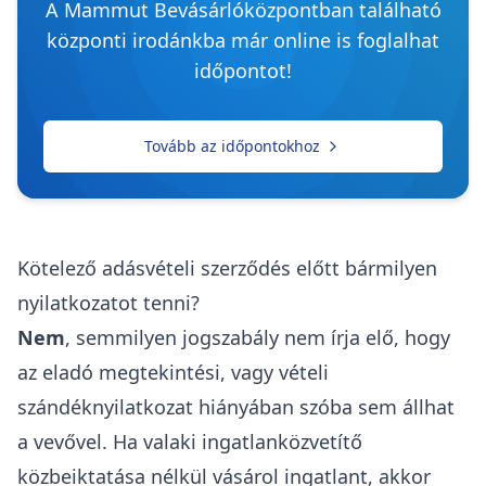
akkor az ügylet meghiúsulása esetén nagyobb
biztonságban lesznek, hiszen a
kamarai
szabályok
ezt garantálják - a letéttel való
visszaélés a legtöbb esetben az ügyvédi
kamarából való kizárást vonja maga után!
Jó tudni, hogy nem kizárt a foglaló közjegyzői
letétbe helyezése sem, de a közjegyzők kevésbé
foglalkoznak ilyen ügyletekkel, mivel az ő
eljárásuk drágább az ügyvédekénél.
Új
Budapest
Dr. Illés Géza Márton Ügyvédi