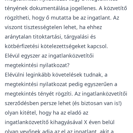
tényének dokumentálása jogellenes. A közvetítő
rögzítheti, hogy ő mutatta be az ingatlant. Az
viszont tisztességtelen lehet, ha ehhez
aránytalan titoktartási, tárgyalási és
kötbérfizetési kötelezettségeket kapcsol.
Elévül egyszer az ingatlanközvetítői
megtekintési nyilatkozat?
Elévülni leginkább követelések tudnak, a
megtekintési nyilatkozat pedig egyszerűen a
megtekintés tényét rögzíti. Az ingatlanközvetítői
szerződésben persze lehet (és biztosan van is!)
olyan kitétel, hogy ha az eladó az
ingatlanközvetítő kihagyásával X éven belül
olyan vevőnek adja az el az ingatlant, akit a