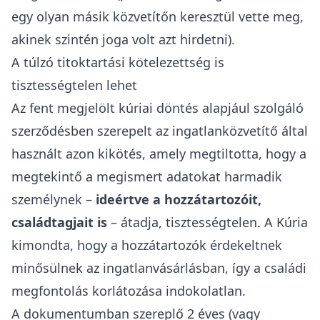
elérhetőségeit, stb.
A közvetítő megkerülésére vonatkozó
próbálkozások
Valójában ennek kikerülésére szolgál mind a
megtekintési, mind a vételi
szándéknyilatkozat.
A
Kúria Pfv.I.20.433/2024/4.
sz.
döntése foglalkozik a fenti kérdéskörrel. A
blanketta szerint, ha a megtekintő az irodát
megkerülve (akár harmadik személyen keresztül)
vette meg az ingatlant, az irányár 2%-ának
megfelelő kötbért kellett volna fizetnie.
A Kúria szerint ez a kötbérkikötés olyan
esetekben is fizetésre kötelezte a fogyasztót,
amikor a kötelezettségszegésnek semmilyen