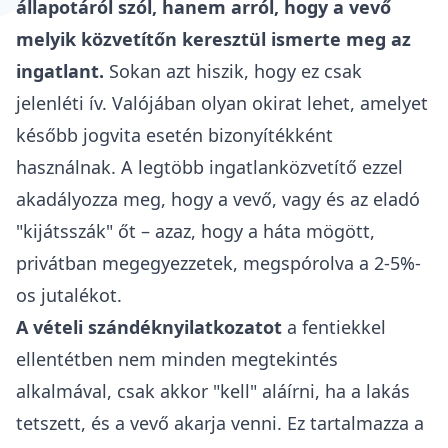
állapotáról szól, hanem arról, hogy a vevő
melyik közvetítőn keresztül ismerte meg az
ingatlant.
Sokan azt hiszik, hogy ez csak
jelenléti ív. Valójában olyan okirat lehet, amelyet
később jogvita esetén bizonyítékként
használnak. A legtöbb ingatlanközvetítő ezzel
akadályozza meg, hogy a vevő, vagy és az eladó
"kijátsszák" őt – azaz, hogy a háta mögött,
privátban megegyezzetek,
megspórolva a 2-5%-
os jutalékot
.
A
vételi szándéknyilatkozatot
a fentiekkel
ellentétben nem minden megtekintés
alkalmával, csak akkor "kell" aláírni, ha a lakás
tetszett, és a vevő akarja venni. Ez tartalmazza a