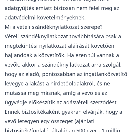
adatgyűjtés emiatt biztosan nem felel meg az
adatvédelmi követelményeknek.
Mi a vételi szándéknyilatkozat szerepe?
Vételi szándéknyilatkozat továbbítására csak a
megtekintési nyilatkozat aláírását követően
hajlandóak a közvetítők. Ha ezen túl vannak a
vevők, akkor a szándéknyilatkozat arra szolgál,
hogy az eladó, pontosabban az
ingatlanközvetítő
levegye a lakást a hirdetőoldalakról, és ne
mutassa meg másnak, amíg a vevő és az
ügyvédje előkészítik az adásvételi szerződést.
Ennek biztosítékaként gyakran elvárják, hogy a
vevő letegyen egy összeget (ajánlati
biztosíték/foglaló, általában 500 ezer - 1 millió