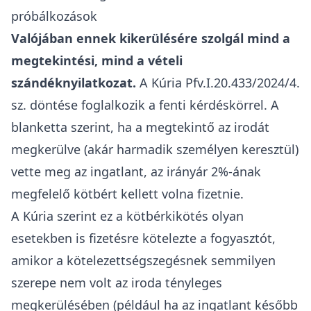
a vevővel. Ha valaki ingatlanközvetítő
közbeiktatása nélkül vásárol ingatlant, akkor
tapasztalataink szerint egyáltalán
nem szokott
sor kerülni vételi szándéknyilatkozat, vagy vételi
ajánlat tételére
. Amennyiben nincs
ingatlanközvetítő az ügyletben, a felek általában
szóban egyeznek meg, kezet ráznak egymással,
majd e-mailen egyeztetik a részleteket - egészen
addig amíg az adásvételi szerződést, vagy
legalábbis előszerződést meg nem kötik.
Az
ingatlanközvetítők szempontjából persze
érthető az igyekezet
: ahhoz, hogy később
igazolni tudják, hogy ők közvetítették az adott
vevőt, tudniuk kell az érdeklődő nevét, lakcímét,