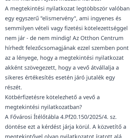
A megtekintési nyilatkozat legtöbbször valóban
egy egyszerű "elismervény", ami ingyenes és
semmilyen vételi vagy fizetési kötelezettséggel
nem jár - de nem mindig!
Az Otthon Centrum
hírhedt felezőcsomagjának ezzel szemben pont
az a lényege, hogy a megtekintési nyilatkozat
akként szövegezett, hogy a vevő átvállalja a
sikeres értékesítés esetén járó jutalék egy
részét.
Kötbérfizetésre kötelezhető a vevő a
megtekintési nyilatkozatban?
A Fővárosi Ítélőtábla 4.Pf20.150/2025/4. sz.
döntése ezt a kérdést járja körül. A közvetítő a
megtekintővel olyan nyilatkozatot íratott alá,