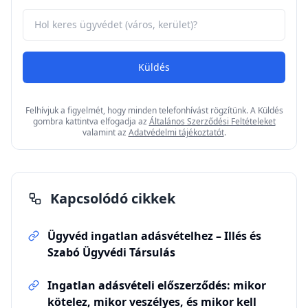
Kapcsolatfelvétel
Hívjon minket az alábbi számon vagy töltse ki a
lenti űrlapot és hamarosan keressük Önt!
Ügyfélszolgálat
Telefon: +36 70 719 1347
Email
info@e-ingatlanugyvedek.hu