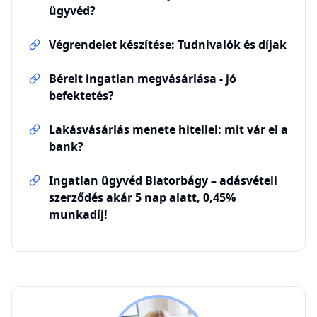
Küldés
Felhívjuk a figyelmét, hogy minden telefonhívást rögzítünk. A Küldés
gombra kattintva elfogadja az
Általános Szerződési Feltételeket
valamint az
Adatvédelmi tájékoztatót
.
Kapcsolódó cikkek
Ügyvéd ingatlan adásvételhez – Illés és
Szabó Ügyvédi Társulás