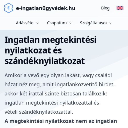
e-ingatlanügyvédek.hu
Blog
Adásvétel
Csapatunk
Szolgáltatások
Ingatlan megtekintési
nyilatkozat és
szándéknyilatkozat
Amikor a vevő egy olyan lakást, vagy családi
házat néz meg, amit
ingatlanközvetítő hirdet
,
akkor két irattal szinte biztosan találkozik:
ingatlan megtekintési nyilatkozattal és
vételi szándéknyilatkozattal.
A megtekintési nyilatkozat nem az ingatlan