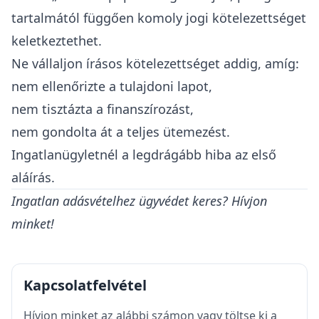
legjobb tudásunk szerint készültek, de nem
garantáljuk, hogy teljesek, pontosak vagy
naprakészek. A konkrét ügyek mindig egyedi
megoldásokat kívánnak és a jogszabályok is
változhatnak, ezért mindig javasolt ügyvéddel
konzultálni! Az ügyvéd anyagi felelősséget
vállal az ügyfeleknek személyre szabottan
adott jogi tanácsokért, amit
felelősségbiztosítás is biztosít.
Összegzés
A megtekintési nyilatkozat a vételi
szándéknyilatkozathoz hasonlóan az ingatlan
adásvétel egyik leggyakrabban használt – és