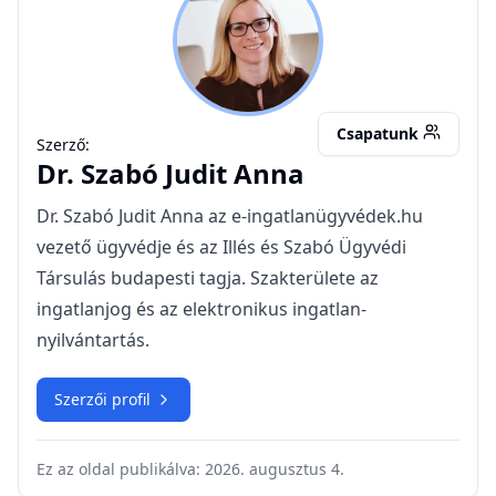
Ingatlan adásvételi előszerződés: mikor
kötelez, mikor veszélyes, és mikor kell
ügyvéd?
Végrendelet készítése: Tudnivalók és díjak
Bérelt ingatlan megvásárlása - jó
befektetés?
Lakásvásárlás menete hitellel: mit vár el a
bank?
Ingatlan ügyvéd Biatorbágy – adásvételi
szerződés akár 5 nap alatt, 0,45%
munkadíj!