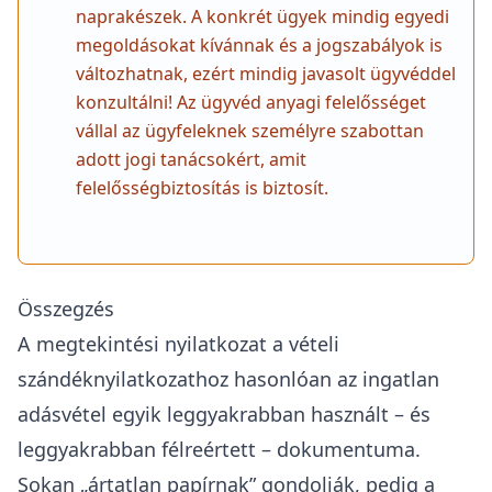
megfontolás korlátozása indokolatlan.
A dokumentumban szereplő 2 éves (vagy
időkorlát nélküli) teljes körű titoktartási
kötelezettség jelentősen meghaladja az
üzleti
titok védelméről szóló törvény
által indokolt
szintet. Miután az ingatlant eladták és a
közvetítői díjat kifizették, a közvetítőnek már
nem fűződik olyan gazdasági érdeke az
adatokhoz, ami indokolná a fogyasztó további
korlátozását
Fontos megjegyzés
A weboldalunkon található információk a