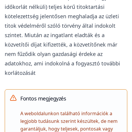
szerepe nem volt az iroda tényleges
megkerülésében (például ha az ingatlant később
egy olyan másik közvetítőn keresztül vette meg,
akinek szintén joga volt azt hirdetni).
A túlzó titoktartási kötelezettség is
tisztességtelen lehet
Az fent megjelölt kúriai döntés alapjául szolgáló
szerződésben szerepelt az ingatlanközvetítő által
használt azon kikötés, amely megtiltotta, hogy a
megtekintő a megismert adatokat harmadik
személynek –
ideértve a hozzátartozóit,
családtagjait is
– átadja, tisztességtelen. A Kúria
kimondta, hogy a hozzátartozók érdekeltnek
minősülnek az ingatlanvásárlásban, így a családi