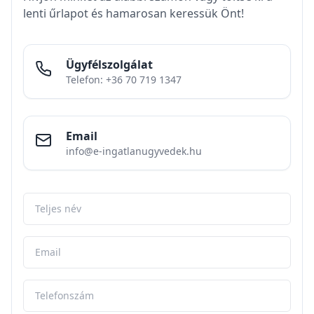
leggyakrabban félreértett – dokumentuma.
Sokan „ártatlan papírnak” gondolják, pedig a
tartalmától függően komoly jogi kötelezettséget
keletkeztethet.
Ne vállaljon írásos kötelezettséget addig, amíg:
nem ellenőrizte a tulajdoni lapot,
nem tisztázta a finanszírozást,
nem gondolta át a teljes ütemezést.
Ingatlanügyletnél a legdrágább hiba az első
aláírás.
Ingatlan adásvételhez ügyvédet keres? Hívjon
minket!