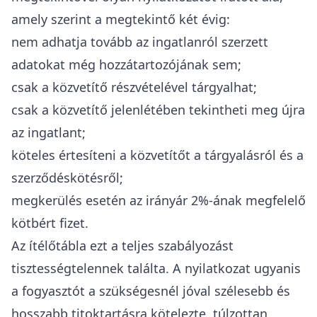
amely szerint a megtekintő két évig:
nem adhatja tovább az ingatlanról szerzett
adatokat még hozzátartozójának sem;
csak a közvetítő részvételével tárgyalhat;
csak a közvetítő jelenlétében tekintheti meg újra
az ingatlant;
köteles értesíteni a közvetítőt a tárgyalásról és a
szerződéskötésről;
megkerülés esetén az irányár 2%-ának megfelelő
kötbért fizet.
Az ítélőtábla ezt a teljes szabályozást
tisztességtelennek találta. A nyilatkozat ugyanis
a fogyasztót a szükségesnél jóval szélesebb és
hosszabb titoktartásra kötelezte, túlzottan