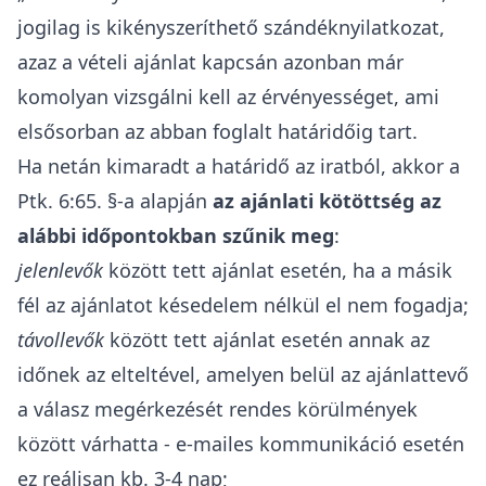
jogilag is kikényszeríthető szándéknyilatkozat,
azaz a vételi ajánlat kapcsán azonban már
komolyan vizsgálni kell az érvényességet, ami
elsősorban az abban foglalt határidőig tart.
Ha netán kimaradt a határidő az iratból, akkor a
Ptk
. 6:65. §-a alapján
az ajánlati kötöttség az
alábbi időpontokban szűnik meg
:
jelenlevők
között tett ajánlat esetén, ha a másik
fél az ajánlatot késedelem nélkül el nem fogadja;
távollevők
között tett ajánlat esetén annak az
időnek az elteltével, amelyen belül az ajánlattevő
a válasz megérkezését rendes körülmények
között várhatta - e-mailes kommunikáció esetén
ez reálisan kb. 3-4 nap;