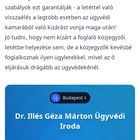
tekinteni, hogy átveszi az eladónak járó foglalót?
Sok
ingatlanos franchise
nyilván emellett érvel.
Az ügyvéd biztosan jogosult az ingatlan foglaló
őrzésére!
Nem tisztem megítélni, hogy az
ingatlanközvetítők fent ismertetett gyakorlata
mennyire jogszerű, de az biztos, hogy vannak
olyan nem banki szereplők a piacon, akikre rá
lehet bízni a foglalót akkor is, ha a vevő azt nem
tudja, vagy nem akarja közvetlenül az eladónak
átadni:
pénzletétet, vagyis foglalót
biztonságosan és jogszerűen ugyanis ügyvéd
kezelhet
!
Ha ilyen szakemberhez fordulnak az ügyfelek,