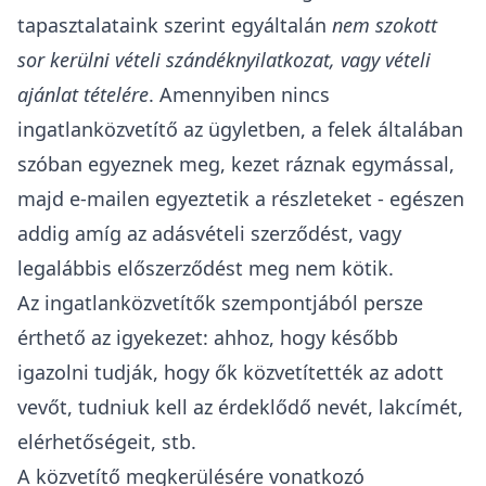
Iroda
A Mammut Bevásárlóközpontban található
központi irodánkba már online is foglalhat
időpontot!
Tovább az időpontokhoz
Kötelező adásvételi szerződés előtt bármilyen
nyilatkozatot tenni?
Nem
, semmilyen jogszabály nem írja elő, hogy
az eladó megtekintési, vagy vételi
szándéknyilatkozat hiányában szóba sem állhat