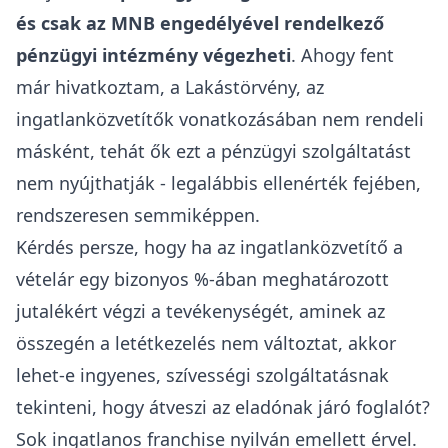
Átadhat-e pénzt a vevő az ingatlanközvetítőnek
a vételi szándéknyilatkozattal együtt?
A
Lakástörvény
szerint az ingatlanközvetítő
ingatlanok adásvételének és
cseréjének
közvetítésével, a feladatok ellátása érdekében az
ingatlanok felkutatásával és azok forgalmi
értékbecslésével, az ügyletek lebonyolításához
szükséges dokumentációk és okiratok
beszerzésével és előkészítésével összefüggő
feladatokat látja el.
Mint látjuk a pénzkezelés
nem került a jogszabályban
ingatlanközvetítői
hatáskörként
felsorolásra.
A
hitelintézetekről és a pénzügyi
vállalkozásokról szóló 2013. évi CCXXXVII.