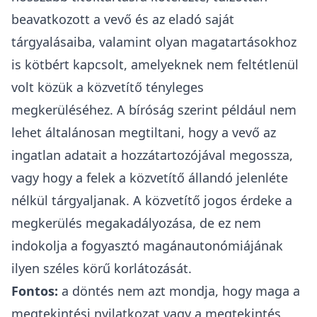
beavatkozott a vevő és az eladó saját
tárgyalásaiba, valamint olyan magatartásokhoz
is kötbért kapcsolt, amelyeknek nem feltétlenül
volt közük a közvetítő tényleges
megkerüléséhez. A bíróság szerint például nem
lehet általánosan megtiltani, hogy a vevő az
ingatlan adatait a hozzátartozójával megossza,
vagy hogy a felek a közvetítő állandó jelenléte
nélkül tárgyaljanak. A közvetítő jogos érdeke a
megkerülés megakadályozása, de ez nem
indokolja a fogyasztó magánautonómiájának
ilyen széles körű korlátozását.
Fontos:
a döntés nem azt mondja, hogy maga a
megtekintési nyilatkozat vagy a megtekintés