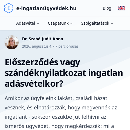
e-ingatlanügyvédek.hu
Blog
Adásvétel
Csapatunk
Szolgáltatások
Dr. Szabó Judit Anna
2026. augusztus 4.
•
7
perc olvasás
Előszerződés vagy
szándéknyilatkozat ingatlan
adásvételkor?
Amikor az ügyfeleink lakást, családi házat
vesznek, és elhatározzák, hogy megvennék az
ingatlant - sokszor eszükbe jut felhívni az
ismerős ügyvédet, hogy megkérdezzék: mi a