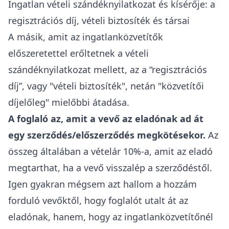
Ingatlan vételi szándéknyilatkozat és kísérője: a
regisztrációs díj, vételi biztosíték és társai
A másik, amit az ingatlanközvetítők
előszeretettel erőltetnek a vételi
szándéknyilatkozat mellett, az a “regisztrációs
díj”, vagy "vételi biztosíték", netán "közvetítői
díjelőleg" mielőbbi átadása.
A foglaló az, amit a vevő az eladónak ad át
egy szerződés/előszerződés megkötésekor.
Az
összeg általában a vételár 10%-a, amit az eladó
megtarthat, ha a vevő visszalép a szerződéstől.
Igen gyakran mégsem azt hallom a hozzám
forduló vevőktől, hogy foglalót utalt át az
eladónak, hanem, hogy
az ingatlanközvetítőnél