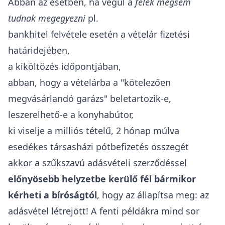
Abban az esetben, ha végül a
felek mégsem
tudnak megegyezni
pl.
bankhitel felvétele esetén a vételár fizetési
határidejében
,
a kiköltözés időpontjában,
abban, hogy a vételárba a "kötelezően
megvásárlandó garázs" beletartozik-e,
leszerelhető-e a konyhabútor
,
ki viselje a milliós tételű, 2 hónap múlva
esedékes társasházi pótbefizetés összegét
akkor a szűkszavú adásvételi szerződéssel
előnyösebb helyzetbe kerülő fél
bármikor
kérheti a bíróságtól
, hogy az állapítsa meg: az
adásvétel létrejött! A fenti példákra mind sor