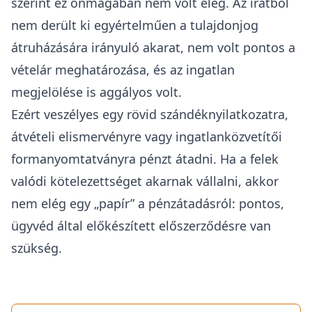
szerint ez önmagában nem volt elég. Az iratból
nem derült ki egyértelműen a tulajdonjog
átruházására irányuló akarat, nem volt pontos a
vételár meghatározása, és az ingatlan
megjelölése is aggályos volt.
Ezért veszélyes egy rövid szándéknyilatkozatra,
átvételi elismervényre vagy ingatlanközvetítői
formanyomtatványra pénzt átadni. Ha a felek
valódi kötelezettséget akarnak vállalni, akkor
nem elég egy „papír” a pénzátadásról: pontos,
ügyvéd által előkészített előszerződésre van
szükség.