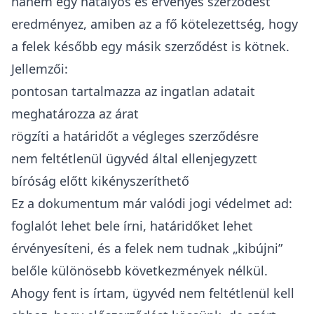
hanem egy hatályos és érvényes szerződést
eredményez, amiben az a fő kötelezettség, hogy
a felek később egy másik szerződést is kötnek.
Jellemzői:
pontosan tartalmazza az ingatlan adatait
meghatározza az árat
rögzíti a határidőt a végleges szerződésre
nem feltétlenül ügyvéd által ellenjegyzett
bíróság előtt kikényszeríthető
Ez a dokumentum már valódi jogi védelmet ad:
foglalót lehet bele írni, határidőket lehet
érvényesíteni, és a felek nem tudnak „kibújni”
belőle különösebb következmények nélkül.
Ahogy fent is írtam, ügyvéd nem feltétlenül kell