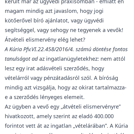
került már az ügyvédi praxisomban - emiatt én
magam mindig azt javaslom, hogy jogi
kötőerővel bíró ajánlatot, vagy ügyvédi
segítséggel, vagy sehogy ne tegyenek a vevők!
Átvételi elismervény elég lehet?
A
Kúria Pfv.VI.22.458/2016/4. számú döntése
fontos
tanulságot ad
az ingatlanügyletekhez: nem attól
lesz egy irat adásvételi szerződés, hogy
vételárról vagy pénzátadásról szól. A bíróság
mindig azt vizsgálja, hogy az okirat tartalmazza-
e a szerződés lényeges elemeit.
Az ügyben a vevő egy „átvételi elismervényre”
hivatkozott, amely szerint az eladó 400.000
forintot vett át az ingatlan „vételárában”. A Kúria