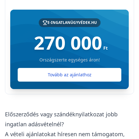
E-INGATLANÜGYVÉDEK.HU
270 000
Ft
Országszerte egységes áron!
Tovább az ajánlathoz
Előszerződés vagy szándéknyilatkozat jobb
ingatlan adásvételnél?
A
vételi ajánlatokat
híresen nem támogatom,