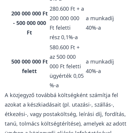
280.600 Ft + a
200 000 000 Ft
200 000 000
a munkadíj
- 500 000 000
Ft feletti
40%-a
Ft
rész 0,1%-a
580.600 Ft +
az 500 000
500 000 000 Ft
a munkadíj
000 Ft feletti
felett
40%-a
ügyérték 0,05
%-a
A közjegyző továbbá költségként számítja fel
azokat a készkiadásait (pl. utazási-, szállás-,
étkezési-, vagy postaköltség, leírási díj, fordítás,
tanú, tolmács költségtérítése), amelyek az adott
ügyben a közjegyzői eljárás lefolytatásával