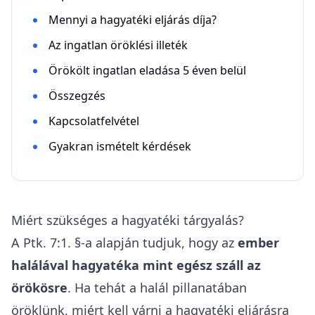
Mennyi a hagyatéki eljárás díja?
Az ingatlan öröklési illeték
Örökölt ingatlan eladása 5 éven belül
Összegzés
Kapcsolatfelvétel
Gyakran ismételt kérdések
Miért szükséges a hagyatéki tárgyalás?
A
Ptk
. 7:1. §-a alapján tudjuk, hogy az
ember
halálával hagyatéka mint egész száll az
örökösre
. Ha tehát a halál pillanatában
öröklünk, miért kell várni a hagyatéki eljárásra