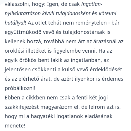
válaszolni, hogy: Igen, de csak
ingatlan-
nyilvántartáson kívüli tulajdonosként
és
kötelmi
hatállyal
! Az ötlet tehát nem reménytelen - bár
együttműködő vevő és tulajdonostársak is
kellenek hozzá, továbbá nem árt az árazásnál az
öröklési illetéket
is figyelembe venni.
Ha az
egyik örökös bent lakik az ingatlanban, az
jelentősen csökkenti a külső vevő érdeklődését
és az elérhető árat, de azért ilyenkor is érdemes
próbálkozni!
Ebben a cikkben nem csak a fenti két jogi
szakkifejezést magyarázom el, de leírom azt is,
hogy mi a hagyatéki ingatlanok eladásának
menete!