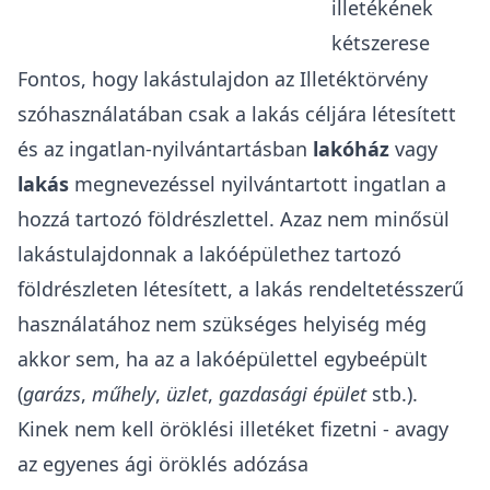
illetékének
kétszerese
Fontos, hogy lakástulajdon az Illetéktörvény
szóhasználatában csak a lakás céljára létesített
és az ingatlan-nyilvántartásban
lakóház
vagy
lakás
megnevezéssel nyilvántartott ingatlan a
hozzá tartozó földrészlettel. Azaz nem minősül
lakástulajdonnak a lakóépülethez tartozó
földrészleten létesített, a lakás rendeltetésszerű
használatához nem szükséges helyiség még
akkor sem, ha az a lakóépülettel egybeépült
(
garázs
,
műhely
,
üzlet
,
gazdasági épület
stb.).
Kinek nem kell öröklési illetéket fizetni - avagy
az egyenes ági öröklés adózása