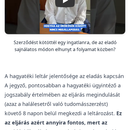
Lejátszás
Szerződést kötöttél egy ingatlanra, de az eladó
sajnálatos módon elhunyt a folyamat közben?
A hagyatéki leltár jelentősége az eladás kapcsán
A jegyző, pontosabban a hagyatéki ügyintéző a
jogszabály értelmében az eljárás megindulását
(azaz a halálesetről való tudomásszerzést)
követő 8 napon belül megkezdi a leltározást.
Ez
az eljárás azért annyira fontos, mert az