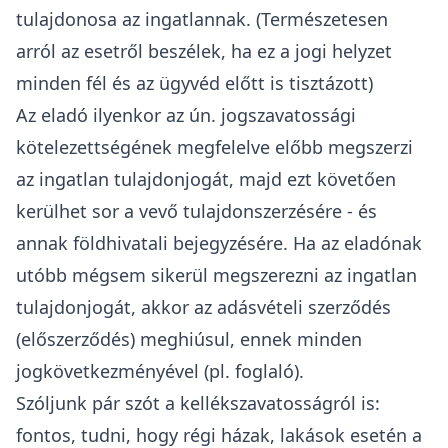
tulajdonosa az ingatlannak. (Természetesen
arról az esetről beszélek, ha ez a jogi helyzet
minden fél és az ügyvéd előtt is tisztázott)
Az eladó ilyenkor az ún.
jogszavatossági
kötelezettségének
megfelelve előbb megszerzi
az ingatlan tulajdonjogát, majd ezt követően
kerülhet sor a vevő tulajdonszerzésére - és
annak földhivatali bejegyzésére. Ha az eladónak
utóbb mégsem sikerül megszerezni az ingatlan
tulajdonjogát, akkor az adásvételi szerződés
(
előszerződés
) meghiúsul, ennek minden
jogkövetkezményével (pl.
foglaló
).
Szóljunk pár szót a kellékszavatosságról is:
fontos, tudni, hogy régi házak, lakások esetén a