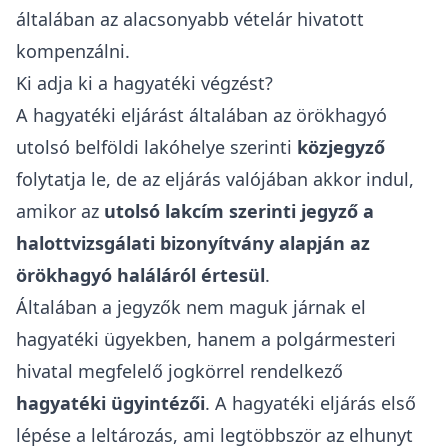
általában az alacsonyabb vételár hivatott
kompenzálni.
Ki adja ki a hagyatéki végzést?
A hagyatéki eljárást általában az örökhagyó
utolsó belföldi lakóhelye szerinti
közjegyző
folytatja le, de az eljárás valójában akkor indul,
amikor az
utolsó lakcím szerinti jegyző a
halottvizsgálati bizonyítvány alapján az
örökhagyó haláláról értesül
.
Általában a jegyzők nem maguk járnak el
hagyatéki ügyekben, hanem a polgármesteri
hivatal megfelelő jogkörrel rendelkező
hagyatéki ügyintézői
. A hagyatéki eljárás első
lépése a leltározás, ami legtöbbször az elhunyt