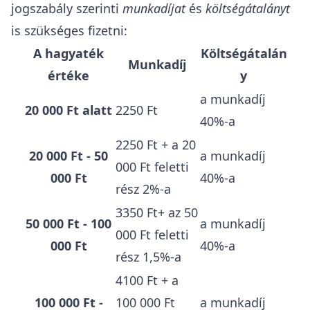
jogszabály
szerinti
munkadíjat
és
költségátalányt
is szükséges fizetni:
A hagyaték
Költségátalán
Munkadíj
értéke
y
a munkadíj
20 000 Ft alatt
2250 Ft
40%-a
2250 Ft + a 20
20 000 Ft - 50
a munkadíj
000 Ft feletti
000 Ft
40%-a
rész 2%-a
3350 Ft+ az 50
50 000 Ft - 100
a munkadíj
000 Ft feletti
000 Ft
40%-a
rész 1,5%-a
4100 Ft + a
100 000 Ft -
100 000 Ft
a munkadíj