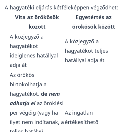
A hagyatéki eljárás kétféleképpen végződhet:
Vita az örökösök
Egyetértés az
között
örökösök között
A közjegyző a
A közjegyző a
hagyatékot
hagyatékot teljes
ideiglenes hatállyal
hatállyal adja át
adja át
Az örökös
birtokolhatja a
hagyatékot,
de
nem
adhatja el
az öröklési
per végéig (vagy ha
Az ingatlan
ilyet nem indítanak, a
értékesíthető
teljes hatályú