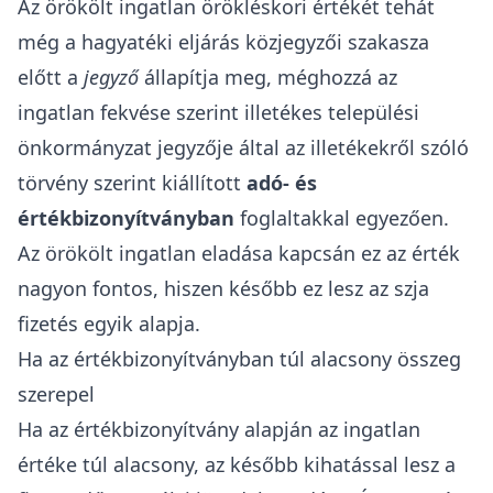
Az örökölt ingatlan örökléskori értékét tehát
még a hagyatéki eljárás közjegyzői szakasza
előtt a
jegyző
állapítja meg, méghozzá az
ingatlan fekvése szerint illetékes települési
önkormányzat jegyzője által az
illetékekről szóló
törvény
szerint kiállított
adó- és
értékbizonyítványban
foglaltakkal egyezően.
Az örökölt ingatlan eladása kapcsán ez az érték
nagyon fontos, hiszen később ez lesz az szja
fizetés egyik alapja.
Ha az értékbizonyítványban túl alacsony összeg
szerepel
Ha az értékbizonyítvány alapján az ingatlan
értéke túl alacsony, az később kihatással lesz a