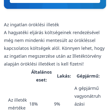
Az ingatlan öröklési illeték
A hagyatéki eljárás költségeinek rendezésével
még nem mindenki mentesült az örökléssel
kapcsolatos költségek alól. Könnyen lehet, hogy
az ingatlan megszerzése után az
Illetéktörvény
alapján öröklési illetéket is kell fizetni!
Általános
Lakás:
Gépjármű:
eset:
A gépjármű
vagyonátruh
Az illeték
18%
9%
ázási
mértéke