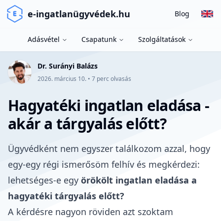
e-ingatlanügyvédek.hu
Blog
Adásvétel
Csapatunk
Szolgáltatások
Dr. Surányi Balázs
2026. március 10.
•
7
perc olvasás
Hagyatéki ingatlan eladása -
akár a tárgyalás előtt?
Ügyvédként nem egyszer találkozom azzal, hogy
egy-egy régi ismerősöm felhív és megkérdezi:
lehetséges-e egy
örökölt ingatlan eladása a
hagyatéki tárgyalás előtt?
A kérdésre nagyon röviden azt szoktam