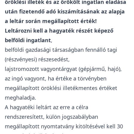
öröklési illeték és az örökölt ingatlan eladása
után fizetendő adó kiszámításának az alapja
a leltár során megállapított érték!
Leltározni kell a hagyaték részét képező
belföldi ingatlant
,
belföldi gazdasági társaságban fennálló tagi
(részvényesi) részesedést,
lajstromozott vagyontárgyat (gépjármű, hajó),
az ingó vagyont, ha értéke a törvényben
megállapított öröklési illetékmentes értéket
meghaladja.
A
hagyatéki leltárt az erre a célra
rendszeresített, külön jogszabályban
megállapított nyomtatvány
kitöltésével kell 30