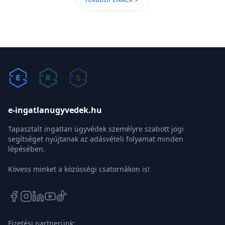
e-ingatlanugyvedek.hu
Tapasztalt ingatlan ügyvédek személyre szabott jogi
segítséget nyújtanak az adásvételi folyamat minden
lépésében.
Kövess minket a közösségi csatornákon is!
Fizetési partnerünk: