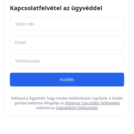
Kapcsolatfelvétel az ügyvéddel
Küldés
Felhívjuk a figyelmét, hogy minden telefonhívást rögzítünk. A Küldés
gombra kattintva elfogadja az
Általános Szerződési Feltételeket
valamint az
Adatvédelmi tájékoztatót
.