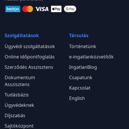
Szolgáltatások
Társulás
Ügyvédi szolgáltatások
Történetünk
Online időpontfoglalás
e-ingatlanközvetítők
Szerződés Asszisztens
IngatlanBlog
Dokumentum
Csapatunk
Asszisztens
Kapcsolat
Tudásbázis
English
Ügyvédeknek
Díjszabás
Sajtóközpont