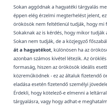
Sokan aggódnak a hagyatéki tárgyalás men
éppen elég érzelmi megterhelést jelent, ez
örökösök nem feltétlenül tudják, hogy mi f
Sokaknak az is kérdés, hogy mikor tudják a
Sokan nem tudják, de a közjegyző főszabál
át a hagyatékot
, különösen ha az örökösö
azonban számos kivétel létezik. Az öröklé
formaság, hiszen az örökösök ideális ese
közreműködnek - ez az általuk fizetendő örö
eladása esetén fizetendő személyi jövedel
Érdekli, hogy kötelező-e elmenni a leltárr
tárgyalásra, vagy hogy adhat-e meghatalma