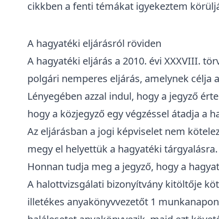
cikkben a fenti témákat igyekeztem körüljá
A hagyatéki eljárásról röviden
A hagyatéki eljárás a
2010. évi XXXVIII. tö
polgári nemperes eljárás, amelynek célja 
Lényegében azzal indul, hogy a jegyző értes
hogy a közjegyző egy végzéssel átadja a h
Az eljárásban a jogi képviselet nem kötel
megy el helyettük a hagyatéki tárgyalásra.
Honnan tudja meg a jegyző, hogy a hagyaték
A
halottvizsgálati bizonyítvány kitöltője kö
illetékes anyakönyvvezetőt 1 munkanapon be