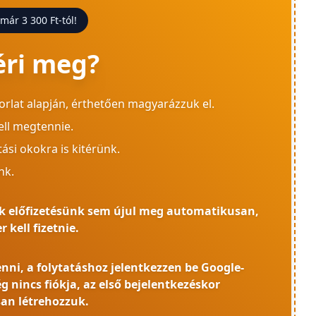
 már 3 300 Ft-tól!
éri meg?
orlat alapján, érthetően magyarázzuk el.
ell megtennie.
ási okokra is kitérünk.
nk.
gyik előfizetésünk sem újul meg automatikusan,
 kell fizetnie.
enni, a folytatáshoz jelentkezzen be Google-
g nincs fiókja, az első bejelentkezéskor
an létrehozzuk.