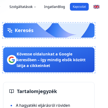
Szolgáltatások
Ingatlan
Blog
Kapcsolat
Keresés
Kövesse oldalunkat a Google
keresőben – így mindig elsők között
látja a cikkeinket
Tartalomjegyzék
A hagyatéki eljárásról röviden