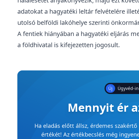
halálesetet anyakönyvezik, majd ezt követ
adatokat a hagyatéki leltár felvételére ill
utolsó belföldi lakóhelye szerinti önkormá
A fentiek hiányában a hagyatéki eljárás m
a földhivatal is kifejezetten jogosult.
Új
Ügyvéd-in
Mennyit ér 
Ha eladás előtt állsz, érdemes szakértő
értékét! Az értékbecslés még ingyen