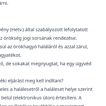
rni.
rvény
(Hetv.) által szabályozott lefolytatott
az örökség jogi sorsának rendezése.
ül az örökhagyó haláláról és azzal zárul,
agyatékot.
ező, de sokakat megnyugtat, ha egy ügyvéd
i eljárást meg kell indítani?
teles
a halálesetről a haláleset helye szerint
lül (elektronikus úton) értesíteni. A