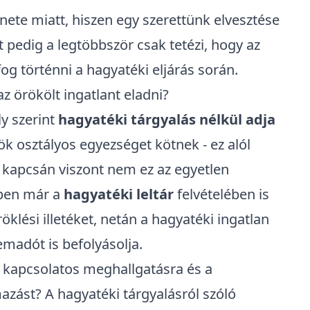
ete miatt, hiszen egy szerettünk elvesztése
t pedig a legtöbbször csak tetézi, hogy az
og történni a hagyatéki eljárás során.
z örökölt ingatlant eladni?
y szerint
hagyatéki tárgyalás nélkül adja
k osztályos egyezséget kötnek - ez alól
s kapcsán viszont nem ez az egyetlen
tben már a
hagyatéki leltár
felvételében is
klési illetéket, netán a hagyatéki ingatlan
emadót is befolyásolja.
al kapcsolatos meghallgatásra és a
zást? A hagyatéki tárgyalásról szóló