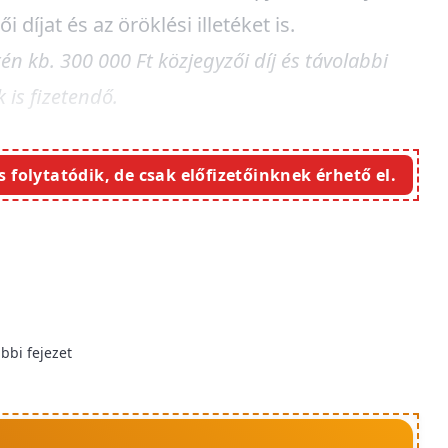
díjat és az öröklési illetéket is.
tén kb. 300 000 Ft közjegyzői díj és távolabbi
 is fizetendő.
s folytatódik, de csak előfizetőinknek érhető el.
bbi fejezet