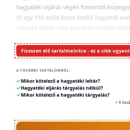
hagyatéki eljárás végén fizetendő közjegyzői 
Pl. egy 150 millió forint értékű hagyaték ese
rokonok között még ezen felül öröklési illeték
Fizessen elő tartalmainkra - ez a cikk ugyani
A TOVÁBBI TARTALOMBÓL:
Mikor kötelező a hagyatéki leltár?
Hagyatéki eljárás tárgyalás nélkül?
Mikor kötelező a hagyatéki tárgyalás?
+
6
tová