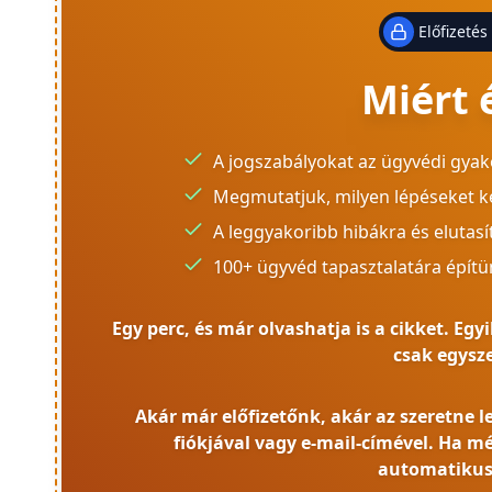
Előfizetés
Miért 
A jogszabályokat az ügyvédi gyak
Megmutatjuk, milyen lépéseket k
A leggyakoribb hibákra és elutasít
100+ ügyvéd tapasztalatára építü
Egy perc, és már olvashatja is a cikket. E
csak egyszer
Akár már előfizetőnk, akár az szeretne l
fiókjával vagy e-mail-címével. Ha mé
automatikus