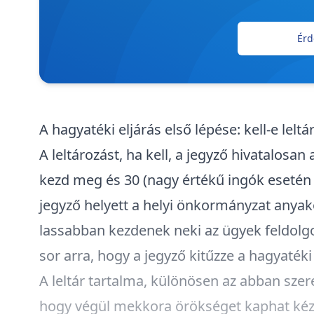
Érd
A hagyatéki eljárás első lépése: kell-e lelt
A leltározást, ha kell, a jegyző hivatalosa
kezd meg és 30 (nagy értékű ingók esetén 
jegyző helyett a helyi önkormányzat anyakö
lassabban kezdenek neki az ügyek feldolgo
sor arra, hogy a jegyző kitűzze a hagyatéki
A leltár tartalma, különösen az abban szer
hogy végül mekkora örökséget kaphat kézh