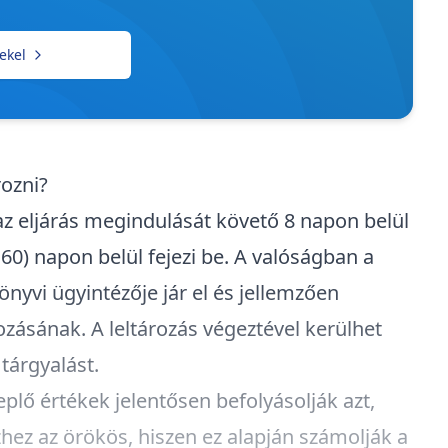
ekel
ározni?
n az eljárás megindulását követő 8 napon belül
60) napon belül fejezi be. A valóságban a
nyvi ügyintézője jár el és jellemzően
zásának. A leltározás végeztével kerülhet
 tárgyalást.
eplő értékek jelentősen befolyásolják azt,
ez az örökös, hiszen ez alapján számolják a