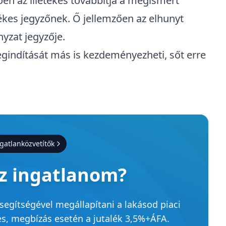
ően az illetékes továbbítja a megismert
etékes jegyzőnek. Ő jellemzően az elhunyt
nyzat jegyzője.
egindítását más is kezdeményezheti, sőt erre
gatlanközvetítők
az ingatlanom?
 segítségével megállapítani a lakásod piaci
es, megbízás esetén a jutalék 3,5%+ÁFA.