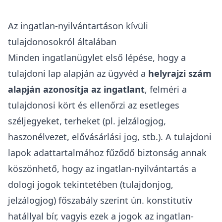
Az ingatlan-nyilvántartáson kívüli
tulajdonosokról általában
Minden ingatlanügylet első lépése, hogy a
tulajdoni lap alapján az ügyvéd a
helyrajzi szám
alapján azonosítja az ingatlant
, felméri a
tulajdonosi kört és ellenőrzi az esetleges
széljegyeket, terheket (pl. jelzálogjog,
haszonélvezet, elővásárlási jog, stb.). A tulajdoni
lapok adattartalmához fűződő biztonság annak
köszönhető, hogy az ingatlan-nyilvántartás a
dologi jogok tekintetében (tulajdonjog,
jelzálogjog) főszabály szerint ún. konstitutív
hatállyal bír, vagyis ezek a jogok az ingatlan-