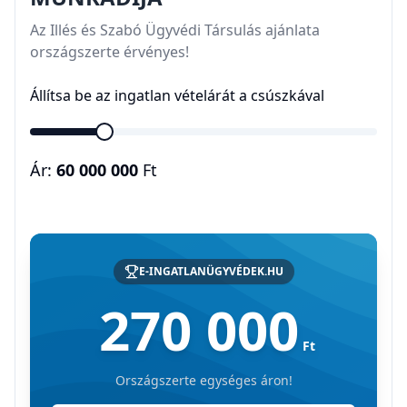
Az Illés és Szabó Ügyvédi Társulás ajánlata
országszerte érvényes!
Állítsa be az ingatlan vételárát a csúszkával
Ár:
60 000 000
Ft
E-INGATLANÜGYVÉDEK.HU
270 000
Ft
Országszerte egységes áron!