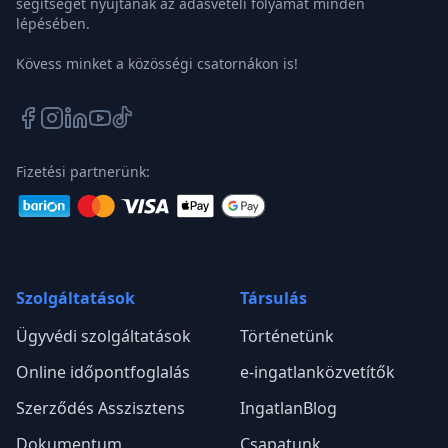
segítséget nyújtanak az adásvételi folyamat minden
lépésében.
Kövess minket a közösségi csatornákon is!
Fizetési partnerünk:
Szolgáltatások
Társulás
Ügyvédi szolgáltatások
Történetünk
Online időpontfoglalás
e-ingatlanközvetítők
Szerződés Asszisztens
IngatlanBlog
Dokumentum
Csapatunk