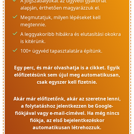
A jogszabályokat az ügyvédi gyakorlat
alapján, érthetően magyarázzuk el.
Megmutatjuk, milyen lépéseket kell
megtennie.
A leggyakoribb hibákra és elutasítási okokra
is kitérünk.
100+ ügyvéd tapasztalatára építünk.
Egy perc, és már olvashatja is a cikket. Egyik
előfizetésünk sem újul meg automatikusan,
csak egyszer kell fizetnie.
Akár már előfizetőnk, akár az szeretne lenni,
a folytatáshoz jelentkezzen be Google-
fiókjával vagy e-mail-címével. Ha még nincs
fiókja, az első bejelentkezéskor
automatikusan létrehozzuk.