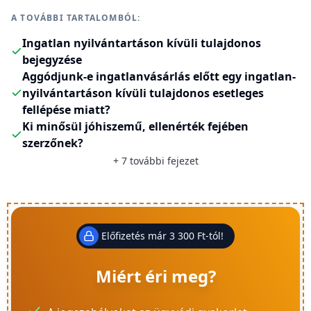
A TOVÁBBI TARTALOMBÓL:
Ingatlan nyilvántartáson kívüli tulajdonos
bejegyzése
Aggódjunk-e ingatlanvásárlás előtt egy ingatlan-
nyilvántartáson kívüli tulajdonos esetleges
fellépése miatt?
Ki minősül jóhiszemű, ellenérték fejében
szerzőnek?
+
7
további fejezet
Előfizetés már 3 300 Ft-tól!
Miért éri meg?