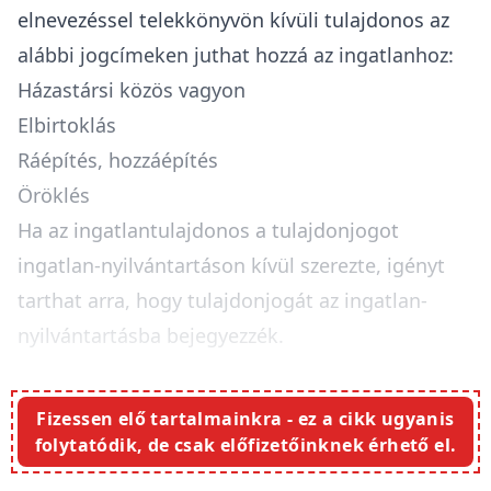
elnevezéssel telekkönyvön kívüli tulajdonos az
alábbi jogcímeken juthat hozzá az ingatlanhoz:
Házastársi közös vagyon
Elbirtoklás
Ráépítés, hozzáépítés
Öröklés
Ha az ingatlantulajdonos a tulajdonjogot
ingatlan-nyilvántartáson kívül szerezte, igényt
tarthat arra, hogy tulajdonjogát az ingatlan-
nyilvántartásba bejegyezzék.
Fizessen elő tartalmainkra - ez a cikk ugyanis
folytatódik, de csak előfizetőinknek érhető el.