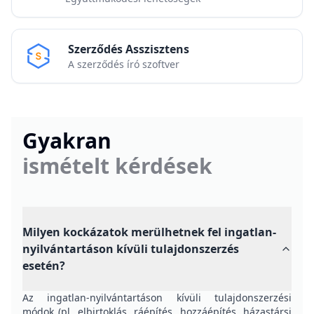
Szerződés Asszisztens
A szerződés író szoftver
Gyakran
ismételt kérdések
Milyen kockázatok merülhetnek fel ingatlan-
nyilvántartáson kívüli tulajdonszerzés
esetén?
Az ingatlan-nyilvántartáson kívüli tulajdonszerzési
módok (pl. elbirtoklás, ráépítés, hozzáépítés, házastársi