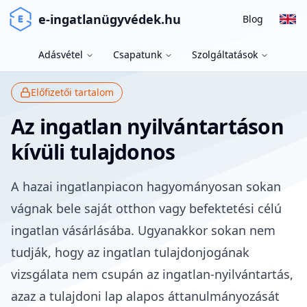
e-ingatlanügyvédek.hu
Blog
Adásvétel
Csapatunk
Szolgáltatások
Előfizetői tartalom
Az ingatlan nyilvántartáson
kívüli tulajdonos
A hazai ingatlanpiacon hagyományosan sokan
vágnak bele saját otthon vagy befektetési célú
ingatlan vásárlásába
. Ugyanakkor sokan nem
tudják, hogy az ingatlan tulajdonjogának
vizsgálata nem csupán az
ingatlan-nyilvántartás,
azaz a tulajdoni lap
alapos áttanulmányozását