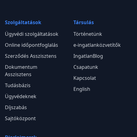
Szolgáltatások
Társulás
Ügyvédi szolgáltatások
Történetünk
Online időpontfoglalás
e-ingatlanközvetítők
Szerződés Asszisztens
IngatlanBlog
Dokumentum
Csapatunk
Asszisztens
Kapcsolat
Tudásbázis
English
Ügyvédeknek
Díjszabás
Sajtóközpont