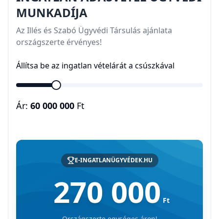
MUNKADÍJA
Az Illés és Szabó Ügyvédi Társulás ajánlata
országszerte érvényes!
Állítsa be az ingatlan vételárát a csúszkával
Ár:
60 000 000
Ft
E-INGATLANÜGYVÉDEK.HU
270 000
Ft
Országszerte egységes áron!