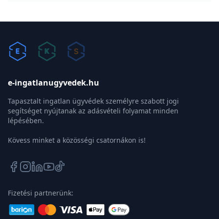
e-ingatlanugyvedek.hu
Tapasztalt ingatlan ügyvédek személyre szabott jogi
segítséget nyújtanak az adásvételi folyamat minden
lépésében.
Kövess minket a közösségi csatornákon is!
Fizetési partnerünk: