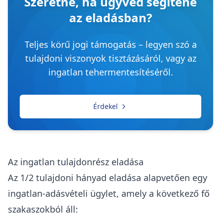
Szeretné, ha ügyvéd segítené
az eladásban?
Teljes körű jogi támogatás – legyen szó a
tulajdoni viszonyok tisztázásáról, vagy az
ingatlan tehermentesítéséről.
Érdekel
Az ingatlan tulajdonrész eladása
Az
1/2 tulajdoni hányad eladása
alapvetően egy
ingatlan-adásvételi ügylet, amely a következő fő
szakaszokból áll: