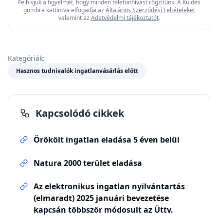
Felhívjuk a figyelmét, hogy minden telefonhívást rögzítünk. A Küldés
gombra kattintva elfogadja az
Általános Szerződési Feltételeket
valamint az
Adatvédelmi tájékoztatót
.
Kategóriák:
Hasznos tudnivalók ingatlanvásárlás előtt
Kapcsolódó cikkek
Örökölt ingatlan eladása 5 éven belül
Natura 2000 terület eladása
Az elektronikus ingatlan nyilvántartás
(elmaradt) 2025 januári bevezetése
kapcsán többször módosult az Üttv.