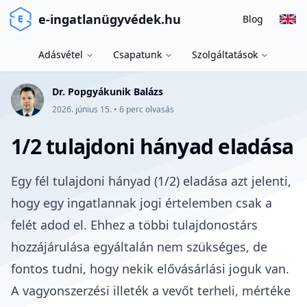
e-ingatlanügyvédek.hu
Blog
Adásvétel
Csapatunk
Szolgáltatások
Dr. Popgyákunik Balázs
2026. június 15.
•
6
perc olvasás
1/2 tulajdoni hányad eladása
Egy fél tulajdoni hányad (1/2) eladása azt jelenti,
hogy
egy ingatlannak jogi értelemben csak a
felét adod el
. Ehhez a többi
tulajdonostárs
hozzájárulása egyáltalán nem szükséges
, de
fontos tudni, hogy nekik
elővásárlási joguk
van.
A vagyonszerzési illeték a vevőt terheli
, mértéke