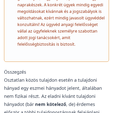
naprakészek. A konkrét ügyek mindig egyedi
megoldásokat kívánnak és a jogszabályok is
változhatnak, ezért mindig javasolt ügyvéddel
konzultálni! Az ügyvéd anyagi felelősséget
vállal az ügyfeleknek személyre szabottan
adott jogi tanácsokért, amit
felelősségbiztosítás is biztosít.
Összegzés
Osztatlan közös tulajdon esetén a tulajdoni
hányad egy eszmei hányadot jelent, általában
nem fizikai részt. Az eladni kívánt tulajdoni
hányadot (bár
nem kötelező
, de) érdemes
először a többi tulajdonostársnak felajánlani