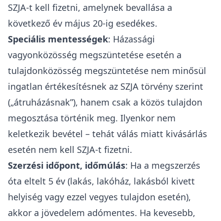
SZJA-t kell fizetni, amelynek bevallása a
következő év május 20-ig esedékes.
Speciális mentességek
: Házassági
vagyonközösség megszüntetése esetén a
tulajdonközösség megszüntetése nem minősül
ingatlan értékesítésnek az SZJA törvény szerint
(„átruházásnak”), hanem csak a közös tulajdon
megosztása történik meg. Ilyenkor nem
keletkezik bevétel – tehát válás miatt kivásárlás
esetén nem kell SZJA-t fizetni.
Szerzési időpont, időmúlás
: Ha a megszerzés
óta eltelt 5 év (lakás, lakóház, lakásból kivett
helyiség vagy ezzel vegyes tulajdon esetén),
akkor a jövedelem adómentes. Ha kevesebb,