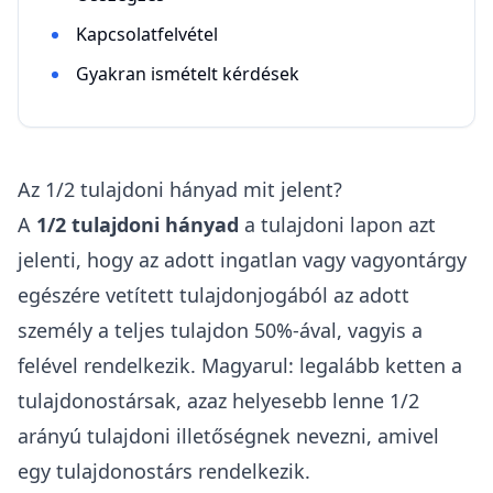
Kapcsolatfelvétel
Gyakran ismételt kérdések
Az 1/2 tulajdoni hányad mit jelent?
A
1/2 tulajdoni hányad
a
tulajdoni lapon
azt
jelenti, hogy az adott ingatlan vagy
vagyontárgy
egészére vetített tulajdonjogából az adott
személy a teljes tulajdon 50%-ával, vagyis a
felével rendelkezik
. Magyarul: legalább ketten a
tulajdonostársak, azaz helyesebb lenne 1/2
arányú tulajdoni illetőségnek nevezni, amivel
egy tulajdonostárs rendelkezik.