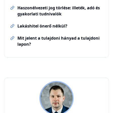
Haszonélvezeti jog törlése: illeték, adó és
gyakorlati tudnivalók
Lakáshitel önerő nélkül?
Mit jelent a tulajdoni hányad a tulajdoni
lapon?
PB