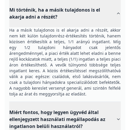
Mi történik, ha a másik tulajdonos is el
akarja adni a részét?
Ha a másik tulajdonos is el akarja adni a részét, akkor
nem két külön tulajdonrész-értékesítés történik, hanem
közösen értékesítik a teljes, 1/1 arányú ingatlant. Míg
egy 1/2 tulajdoni hányadot csak jelentős
árengedménnyel, a piaci érték alatt lehet eladni a benne
rejlő kockázatok miatt, a teljes (1/1) ingatlan a teljes piaci
áron értékesíthető. A vevők túlnyomó többsége teljes
ingatlant keres. A közös értékesítéssel megszólíthatóvá
válik a piac egésze: családok, első lakásvásárlók, nem
csak a tulajdoni hányadokra specializálódott befektetők.
A nagyobb kereslet versenyt generál, ami szintén felfelé
tolja az árat és meggyorsítja az eladást.
Miért fontos, hogy legyen ügyvéd által
ellenjegyzett használati megállapodás az
ingatlanon belüli használatról?