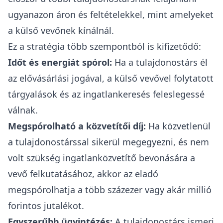
ugyanazon áron és feltételekkel, mint amelyeket
a külső vevőnek kínálnál.
Ez a stratégia több szempontból is kifizetődő:
Időt és energiát spórol:
Ha a tulajdonostárs él
az elővásárlási jogával, a külső vevővel folytatott
tárgyalások és az ingatlankeresés feleslegessé
válnak.
Megspórolható a közvetítői díj
:
Ha közvetlenül
a tulajdonostárssal sikerül megegyezni, és nem
volt szükség ingatlanközvetítő bevonására a
vevő felkutatásához, akkor az eladó
megspórolhatja a több százezer vagy akár millió
forintos jutalékot.
Egyszerűbb ügyintézés:
A tulajdonostárs ismeri