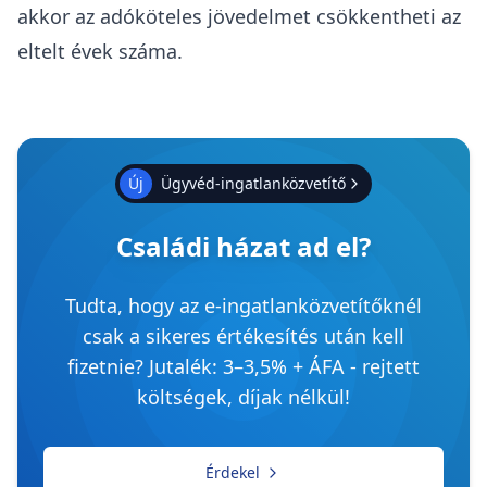
akkor az adóköteles jövedelmet csökkentheti az
eltelt évek száma.
Új
Ügyvéd-ingatlanközvetítő
Családi házat ad el?
Tudta, hogy az e-ingatlanközvetítőknél
csak a sikeres értékesítés után kell
fizetnie? Jutalék: 3–3,5% + ÁFA - rejtett
költségek, díjak nélkül!
Érdekel