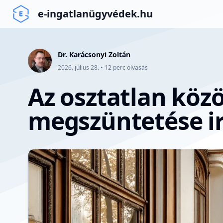
e-ingatlanügyvédek.hu
Dr. Karácsonyi Zoltán
2026. július 28.
•
12
perc olvasás
Az osztatlan köz
megszüntetése ir