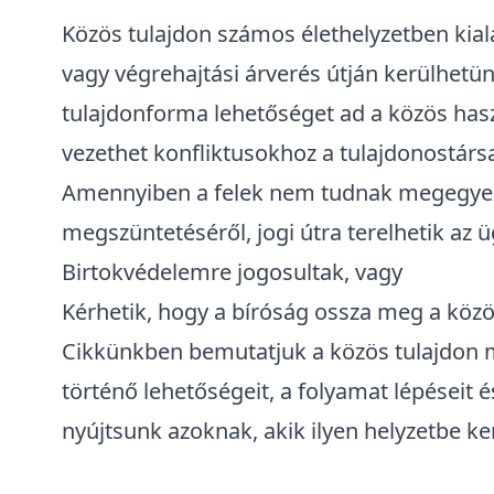
Közös tulajdon számos élethelyzetben kia
vagy
végrehajtási árverés
útján kerülhetün
tulajdonforma lehetőséget ad a közös has
vezethet konfliktusokhoz a tulajdonostárs
Amennyiben a felek nem tudnak megegyez
megszüntetéséről, jogi útra terelhetik az ü
Birtokvédelemre
jogosultak, vagy
Kérhetik, hogy a bíróság ossza meg a közö
Cikkünkben bemutatjuk a közös tulajdon m
történő lehetőségeit, a folyamat lépéseit é
nyújtsunk azoknak, akik ilyen helyzetbe ker