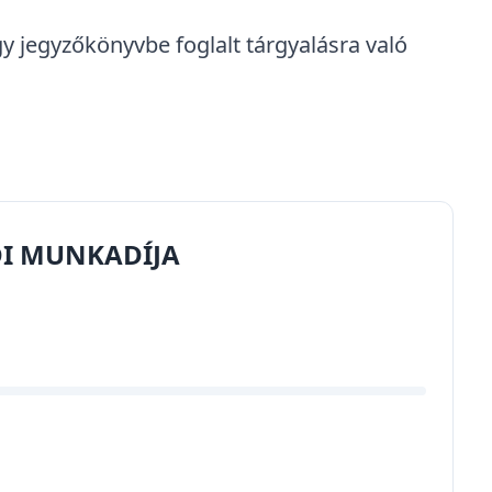
 már a per előtt is tisztázzák a felek egymás
t is alátámaszthatja, ha a felperes
igazolt, hogy a tulajdonostárs nem
tatja, hogy a felperes nem visszaél a
egoldást keresett a vitás helyzetre. A
s birtokvédelemnek
is fontos első lépése!
ot (pl. természetbeni megosztás, magához
 hajlandó-e eladni a hányadát, megvásárolja-e
.,