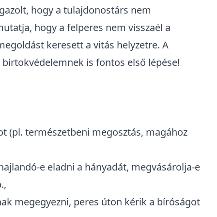
se: felszólítás
ező a formális felszólítás,
ugyanakkor
elperes először írásban felszólítsa a többi
egszüntetésre. Ennek oka, hogy a
ési módra vonatkozóan be kell szereznie a