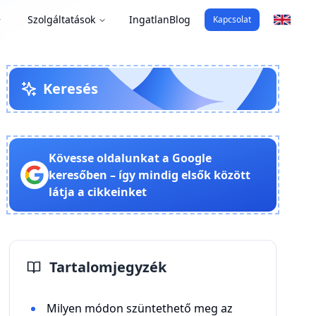
Szolgáltatások
Ingatlan
Blog
Kapcsolat
Keresés
Kövesse oldalunkat a Google
keresőben – így mindig elsők között
látja a cikkeinket
Tartalomjegyzék
Milyen módon szüntethető meg az