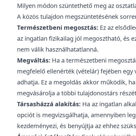
Milyen módon szüntethető meg az osztatla
A
közös tulajdon megszüntetésének
sorren
Természetbeni megosztás:
Ez az elsődl
az ingatlan fizikailag jól megosztható, és 
nem válik használhatatlanná.
Megváltás:
Ha a természetbeni megosztás 
megfelelő ellenérték (vételár) fejében egy
adhatja. Ez a megoldás akkor működik, ha 
megvásárolja a többi tulajdonostárs részé
Társasházzá alakítás:
Ha az ingatlan alka
opciót is megvizsgálhatja, amennyiben leg
kezdeményezi, és benyújtja az ehhez sz