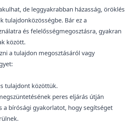
lakulhat, de leggyakrabban házasság,
öröklés
k tulajdonközösségbe. Bár ez a
ználatra és felelősségmegosztásra, gyakran
ak között.
ni a tulajdon megosztásáról vagy
gyet:
s tulajdont közöttük.
egszüntetésének peres eljárás útján
s a bírósági gyakorlatot, hogy segítséget
ülnek.​