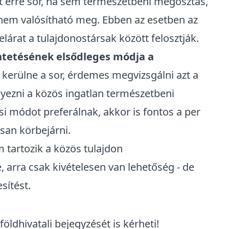
 erre sor, ha sem természetbeni megosztás,
nem valósítható meg. Ebben az esetben az
telárat a tulajdonostársak között felosztják.
üntetésének elsődleges módja a
 kerülne a sor, érdemes megvizsgálni azt a
yezni a közös ingatlan természetbeni
 módot preferálnak, akkor is fontos a per
san körbejárni.
 tartozik a közös tulajdon
arra csak kivételesen van lehetőség - de
sítést.
ldhivatali bejegyzését is kérheti!