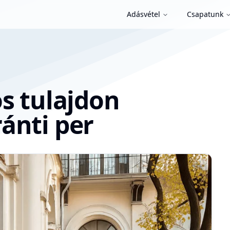
Adásvétel
Csapatunk
ös tulajdon
ánti per