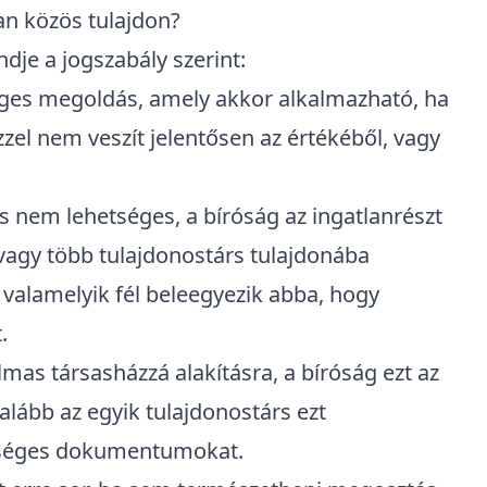
n közös tulajdon?
dje a jogszabály szerint:
eges megoldás, amely akkor alkalmazható, ha
ezzel nem veszít jelentősen az értékéből, vagy
nem lehetséges, a bíróság az ingatlanrészt
 vagy több tulajdonostárs tulajdonába
valamelyik fél beleegyezik abba, hogy
t
.
lmas társasházzá alakításra
, a bíróság ezt az
alább az egyik tulajdonostárs ezt
ükséges dokumentumokat.