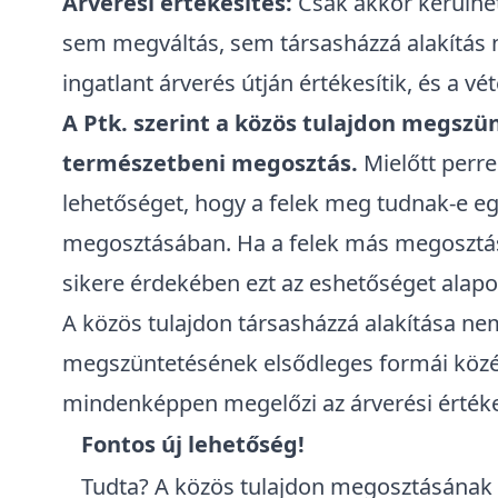
Árverési értékesítés:
Csak akkor kerülhet
sem megváltás, sem társasházzá alakítás 
ingatlant árverés útján értékesítik, és a vé
A Ptk. szerint a közös tulajdon megsz
természetbeni megosztás.
Mielőtt perre
lehetőséget, hogy a felek meg tudnak-e eg
megosztásában. Ha a felek más megosztási
sikere érdekében ezt az eshetőséget alapo
A közös tulajdon társasházzá alakítása
nem
megszüntetésének elsődleges formái közé, 
mindenképpen megelőzi az árverési értéke
Fontos új lehetőség!
Tudta? A közös tulajdon megosztásának fö