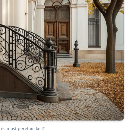
 és most perelnie kell?