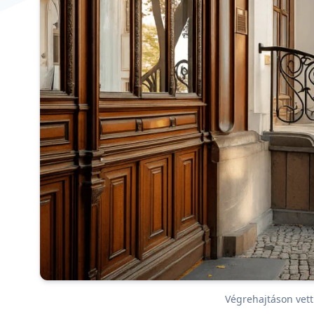
Végrehajtáson vett