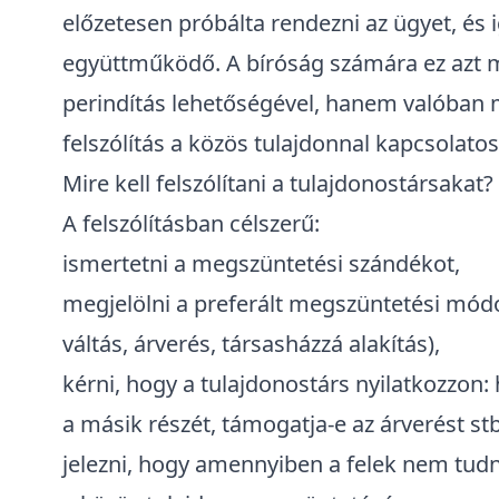
Közös tulajdon megszüntetésének első lépé
A peres eljárás megindítása előtt
nem kötel
ajánlott és célszerű lépés
, hogy a "leendő" f
tulajdonostársat a közös megegyezéses m
bíróságnak minden lehetséges megszüntet