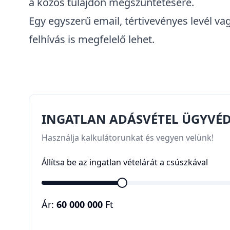
felek nyilatkozatát, így célszerű, ha ezeket
között​. A keresetindítás megalapozottságá
előzetesen próbálta rendezni az ügyet, és 
együttműködő. A bíróság számára ez azt mu
perindítás lehetőségével, hanem valóban m
felszólítás a
közös tulajdonnal kapcsolato
Mire kell felszólítani a tulajdonostársakat?
A felszólításban célszerű:
ismertetni a megszüntetési szándékot,
megjelölni a preferált megszüntetési mód
váltás, árverés, társasházzá alakítás),
kérni, hogy a tulajdonostárs nyilatkozzon:
a másik részét, támogatja-e az árverést stb