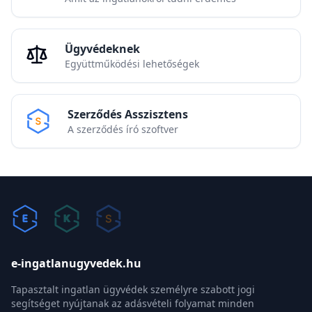
Ügyvédeknek
Együttműködési lehetőségek
Szerződés Asszisztens
A szerződés író szoftver
e-ingatlanugyvedek.hu
Tapasztalt ingatlan ügyvédek személyre szabott jogi
segítséget nyújtanak az adásvételi folyamat minden