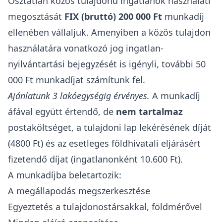
Osztatlan közös tulajdonú ingatlanok használati
megosztását
FIX (bruttó)
200 000 Ft
munkadíj
ellenében vállaljuk. Amenyiben a közös tulajdon
használatára vonatkozó jog ingatlan-
nyilvántartási bejegyzését is igényli, további 50
000 Ft munkadíjat számítunk fel.
Ajánlatunk 3 lakóegységig érvényes.
A munkadíj
áfával együtt értendő, de
nem tartalmaz
postaköltséget, a tulajdoni lap lekérésének díját
(4800 Ft) és az esetleges földhivatali eljárásért
fizetendő díjat
(ingatlanonként 10.600 Ft).
A munkadíjba beletartozik:
A megállapodás megszerkesztése
Egyeztetés a tulajdonostársakkal, földmérővel