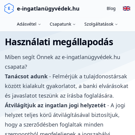
e-ingatlanügyvédek.hu
Blog
Adásvétel
Csapatunk
Szolgáltatások
Használati megállapodás
Miben segít Önnek az e-ingatlanügyvédek.hu
csapata?
Tanácsot adunk
- Felmérjük a tulajdonostársak
között kialakult gyakorlatot, a banki elvárásokat
és javaslatot teszünk az írásba foglalására.
Átvilágítjuk az ingatlan jogi helyzetét
- A jogi
helyzet teljes körű átvilágításával biztosítjuk,
hogy a szerződésben foglaltak minden
szempontból megfeleljenek a jogszabályi