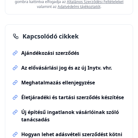
gombra kattintva elfogadja az
Általános Szerződési Feltételeket
valamint az
Adatvédelmi tájékoztatót
.
Kapcsolódó cikkek
Ajándékozási szerződés
Az elővásárlási jog és az új Inytv. vhr.
Meghatalmazás ellenjegyzése
Életjáradéki és tartási szerződés készítése
Új építésű ingatlanok vásárlóinak szóló
tanácsadás
Hogyan lehet adásvételi szerződést kötni