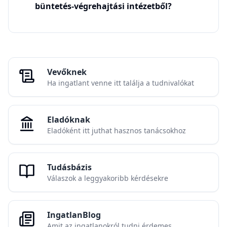
büntetés-végrehajtási intézetből?
Vevőknek
Ha ingatlant venne itt találja a tudnivalókat
Eladóknak
Eladóként itt juthat hasznos tanácsokhoz
Tudásbázis
Válaszok a leggyakoribb kérdésekre
IngatlanBlog
Amit az ingatlanokról tudni érdemes