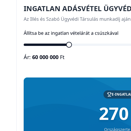
INGATLAN ADÁSVÉTEL ÜGYVÉ
Az Illés és Szabó Ügyvédi Társulás munkadíj aján
Állítsa be az ingatlan vételárát a csúszkával
Ár:
60 000 000
Ft
E-INGATL
270
Országszerte