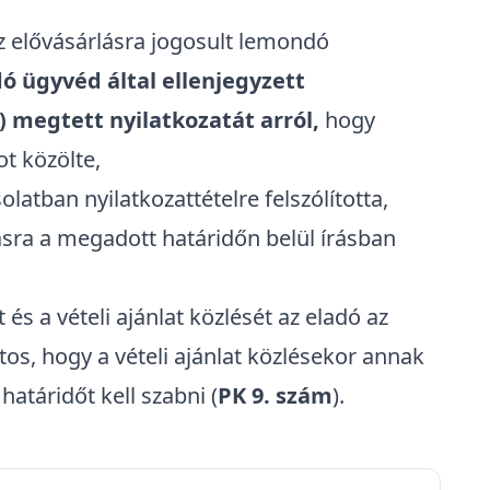
z elővásárlásra jogosult lemondó
ó ügyvéd által ellenjegyzett
 megtett nyilatkozatát arról,
hogy
tot közölte,
olatban nyilatkozattételre felszólította,
ásra a megadott határidőn belül írásban
t és a vételi ajánlat közlését az eladó az
ontos, hogy a vételi ajánlat közlésekor annak
atáridőt kell szabni (
PK 9. szám
).