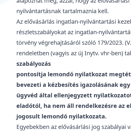
alapozhat meg, azzal, hogy az elővásárlási 
nyilvántartásnak tartalmaznia kell.
Az elővásárlás
ingatlan-nyilvántartási keze
részletszabályokat az ingatlan-nyilvántartá
törvény
végrehajtásáról szóló
179/2023. (V
rendeletben
(vagyis az új Inytv. vhr-ben) ta
szabályozás
pontosítja lemondó nyilatkozat megté
bevezeti a kézbesítés igazolásának egy 
ügyvéd által ellenjegyzett nyilatkozat
eladótól, ha nem áll rendelkezésre az e
jogosult lemondó nyilatkozata.
Egyebekben az elővásárlási jog szabályai v