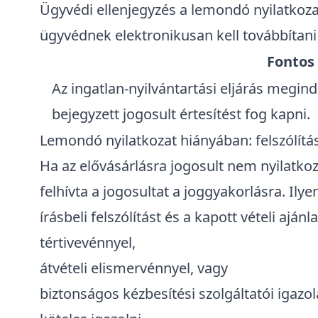
Ügyvédi ellenjegyzés a
lemondó nyilatkoz
ügyvédnek elektronikusan
kell továbbítani 
Fontos
Az ingatlan-nyilvántartási eljárás megin
bejegyzett jogosult értesítést fog kapni.
Lemondó nyilatkozat hiányában: felszólítás 
Ha az elővásárlásra jogosult nem nyilatkozo
felhívta a jogosultat a joggyakorlásra
. Ily
írásbeli felszólítást és a kapott vételi ajánl
tértivevénnyel,
átvételi elismervénnyel, vagy
biztonságos kézbesítési szolgáltatói igazol