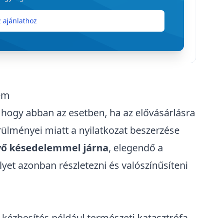
 ajánlathoz
em
, hogy abban az esetben, ha az elővásárlásra
rülményei miatt a nyilatkozat beszerzése
vő késedelemmel járna
, elegendő a
lyet azonban részletezni és valószínűsíteni
i kézbesítés például természeti katasztrófa,