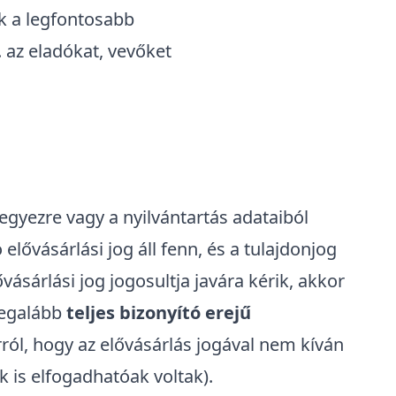
k a legfontosabb
r. az eladókat, vevőket
jegyezre vagy a nyilvántartás adataiból
lővásárlási jog áll fenn, és a tulajdonjog
ővásárlási jog jogosultja javára kérik, akkor
 legalább
teljes bizonyító erejű
ról, hogy az elővásárlás jogával nem kíván
 is elfogadhatóak voltak).