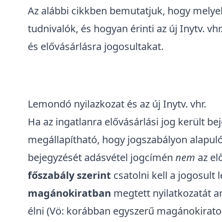
Az alábbi cikkben bemutatjuk, hogy melye
tudnivalók, és hogyan érinti az új Inytv. vh
és elővásárlásra jogosultakat.
Lemondó nyilazkozat és az új Inytv. vhr.
Ha az ingatlanra elővásárlási jog került be
megállapítható, hogy jogszabályon alapuló e
bejegyzését adásvétel jogcímén
nem
az el
főszabály szerint
csatolni kell a jogosult
magánokiratban
megtett nyilatkozatát ar
élni (Vö: korábban egyszerű magánokiratok