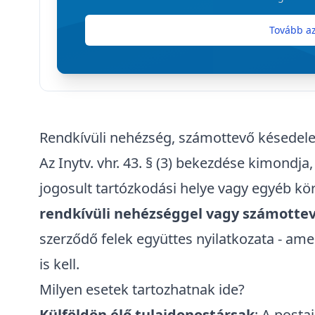
Tovább az
Rendkívüli nehézség, számottevő késedel
Az Inytv. vhr. 43. § (3) bekezdése kimondja
jogosult tartózkodási helye vagy egyéb kö
rendkívüli nehézséggel vagy számotte
szerződő felek együttes nyilatkozata - ame
is kell.
Milyen esetek tartozhatnak ide?
Külföldön élő tulajdonostársak
: A posta