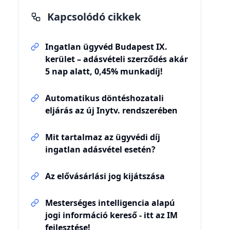
Kapcsolódó cikkek
Ingatlan ügyvéd Budapest IX.
kerület – adásvételi szerződés akár
5 nap alatt, 0,45% munkadíj!
Automatikus döntéshozatali
eljárás az új Inytv. rendszerében
Mit tartalmaz az ügyvédi díj
ingatlan adásvétel esetén?
Az elővásárlási jog kijátszása
Mesterséges intelligencia alapú
jogi információ kereső - itt az IM
fejlesztése!