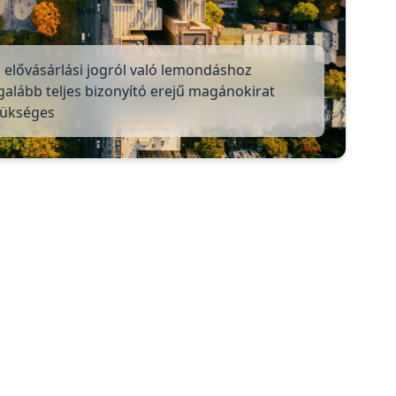
 elővásárlási jogról való lemondáshoz
galább teljes bizonyító erejű magánokirat
zükséges