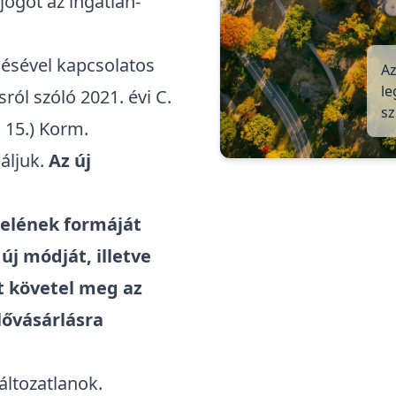
jogot az ingatlan-
lésével
kapcsolatos
Az
le
sról szóló
2021. évi C.
s
. 15.) Korm.
láljuk.
Az új
telének formáját
új módját, illetve
ot követel meg az
lővásárlásra
áltozatlanok.