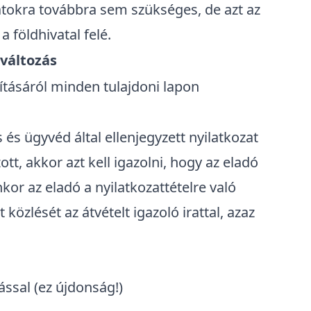
atokra
továbbra sem szükséges, de azt az
a földhivatal felé.
 változás
dításáról minden tulajdoni lapon
és ügyvéd által ellenjegyzett nyilatkozat
tt, akkor azt kell igazolni, hogy
az eladó
enkor az eladó a nyilatkozattételre való
at közlését az átvételt igazoló irattal, azaz
ással (ez újdonság!)