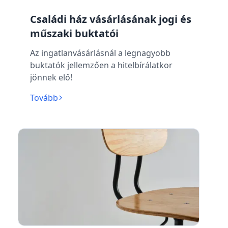
Családi ház vásárlásának jogi és
műszaki buktatói
Az ingatlanvásárlásnál a legnagyobb
buktatók jellemzően a hitelbírálatkor
jönnek elő!
Tovább