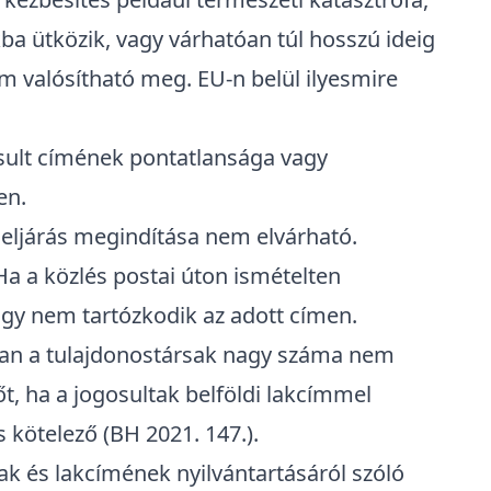
a ütközik, vagy várhatóan túl hosszú ideig
nem valósítható meg. EU-n belül ilyesmire
osult címének pontatlansága vagy
en.
 eljárás megindítása nem elvárható.
 Ha a közlés postai úton ismételten
vagy nem tartózkodik az adott címen.
n a tulajdonostársak nagy száma nem
t, ha a jogosultak belföldi lakcímmel
 kötelező (BH 2021. 147.).
ak és lakcímének nyilvántartásáról szóló