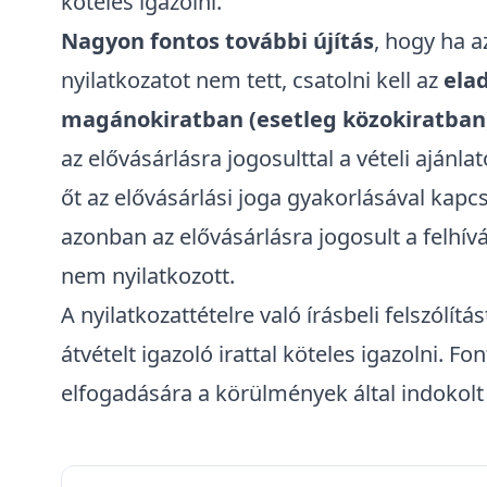
köteles igazolni.
Nagyon fontos további újítás
, hogy ha a
nyilatkozatot nem tett, csatolni kell az
elad
magánokiratban (esetleg közokiratban)
az elővásárlásra jogosulttal a vételi ajánla
őt az elővásárlási joga gyakorlásával kapcs
azonban az elővásárlásra jogosult a felhív
nem nyilatkozott.
A nyilatkozattételre való írásbeli felszólítás
átvételt igazoló irattal köteles igazolni. F
elfogadására a körülmények által indokolt h