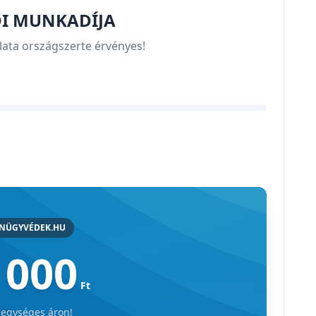
DI MUNKADÍJA
lata országszerte érvényes!
ANÜGYVÉDEK.HU
 000
Ft
 egységes áron!