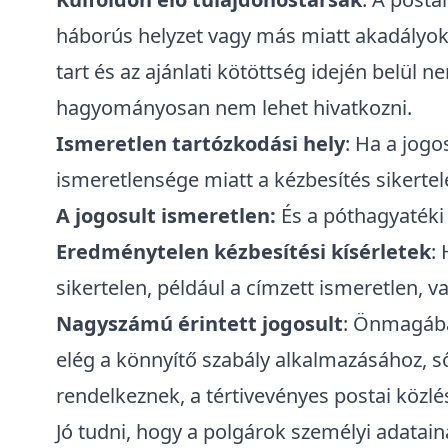
háborús helyzet vagy más miatt akadályokb
tart és az ajánlati kötöttség idején belül 
hagyományosan nem lehet hivatkozni.
Ismeretlen tartózkodási hely
: Ha a jog
ismeretlensége miatt a kézbesítés sikertel
A jogosult ismeretlen:
És a póthagyatéki
Eredménytelen kézbesítési kísérletek
:
sikertelen, például a címzett ismeretlen, 
Nagyszámú érintett jogosult
: Önmagába
elég a könnyítő szabály alkalmazásához, ső
rendelkeznek, a tértivevényes postai közlés
Jó tudni, hogy a polgárok személyi adatain