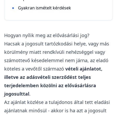
Gyakran ismételt kérdések
Hogyan nyílik meg az elővásárlási jog?
Hacsak a jogosult tartózkodási helye, vagy más
körülmény miatt rendkívüli nehézséggel vagy
számottevő késedelemmel nem járna, az eladó
köteles a vevőtől származó
vételi ajánlatot,
illetve az
adásvételi szerződést teljes
terjedelemben
közölni az elővásárlásra
jogosulttal
.
Az ajánlat közlése a tulajdonos által tett eladási
ajánlatnak minősül - akkor is ha azt a jogosult