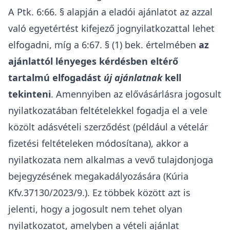
A Ptk. 6:66. § alapján a eladói ajánlatot az azzal
való egyetértést kifejező jognyilatkozattal lehet
elfogadni, míg a 6:67. § (1) bek. értelmében
az
ajánlattól lényeges kérdésben eltérő
tartalmú elfogadást
új ajánlatnak
kell
tekinteni
. Amennyiben az elővásárlásra jogosult
nyilatkozatában feltételekkel fogadja el a vele
közölt adásvételi szerződést (például a vételár
fizetési feltételeken módosítana), akkor a
nyilatkozata nem alkalmas a vevő tulajdonjoga
bejegyzésének megakadályozására (
Kúria
Kfv.37130/2023/9.
). Ez többek között azt is
jelenti, hogy a jogosult nem tehet olyan
nyilatkozatot, amelyben a vételi ajánlat