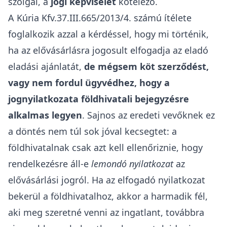
szolgál, a
jogi képviselet
kötelező.
A
Kúria Kfv.37.III.665/2013/4. számú ítélete
foglalkozik azzal a kérdéssel, hogy mi történik,
ha az elővásárlásra jogosult elfogadja az eladó
eladási ajánlatát,
de mégsem köt szerződést,
vagy nem fordul ügyvédhez, hogy a
jognyilatkozata földhivatali bejegyzésre
alkalmas legyen
. Sajnos az eredeti vevőknek ez
a döntés nem túl sok jóval kecsegtet: a
földhivatalnak csak azt kell ellenőriznie, hogy
rendelkezésre áll-e
lemondó nyilatkozat
az
elővásárlási jogról. Ha az elfogadó nyilatkozat
bekerül a földhivatalhoz, akkor a harmadik fél,
aki meg szeretné venni az ingatlant, továbbra