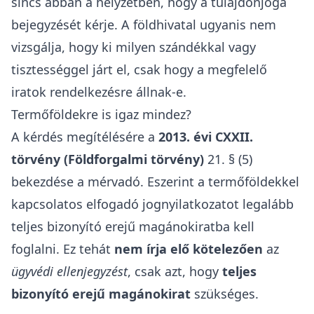
sincs abban a helyzetben, hogy a tulajdonjoga
bejegyzését kérje. A földhivatal ugyanis nem
vizsgálja, hogy ki milyen szándékkal vagy
tisztességgel járt el, csak hogy a megfelelő
iratok rendelkezésre állnak-e.
Termőföldekre is igaz mindez?
A kérdés megítélésére a
2013. évi CXXII.
törvény
(Földforgalmi törvény)
21. § (5)
bekezdése a mérvadó. Eszerint a
termőföldekkel
kapcsolatos elfogadó jognyilatkozatot
legalább
teljes bizonyító erejű magánokiratba kell
foglalni. Ez tehát
nem írja elő kötelezően
az
ügyvédi ellenjegyzést
, csak azt, hogy
teljes
bizonyító erejű magánokirat
szükséges.