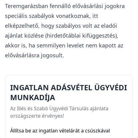
Teremgarázsban fennálló elővásárlási jogokra
speciális szabályok vonatkoznak, itt
elképzelhető, hogy szabályos volt az eladói
ajánlat közlése (hirdetőtáblai kifüggesztés),
akkor is, ha semmilyen levelet nem kapott az
elővásárlásra jogosult.
INGATLAN ADÁSVÉTEL ÜGYVÉDI
MUNKADÍJA
Az Illés és Szabó Ügyvédi Társulás ajánlata
országszerte érvényes!
Állítsa be az ingatlan vételárát a csúszkával