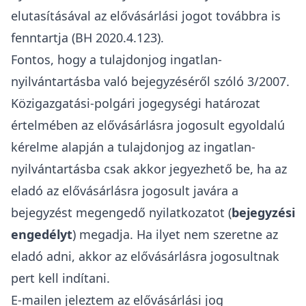
elutasításával az elővásárlási jogot továbbra is
fenntartja (
BH 2020.4.123
).
Fontos, hogy a tulajdonjog ingatlan-
nyilvántartásba való bejegyzéséről szóló
3/2007.
Közigazgatási-polgári jogegységi határozat
értelmében az elővásárlásra jogosult egyoldalú
kérelme alapján a tulajdonjog az ingatlan-
nyilvántartásba csak akkor jegyezhető be, ha az
eladó az elővásárlásra jogosult javára a
bejegyzést megengedő nyilatkozatot (
bejegyzési
engedélyt
) megadja. Ha ilyet nem szeretne az
eladó adni, akkor az elővásárlásra jogosultnak
pert kell indítani.
E-mailen jeleztem az elővásárlási jog