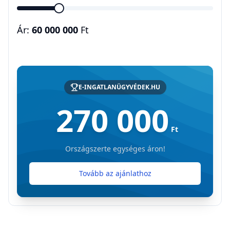
Ár:
60 000 000
Ft
E-INGATLANÜGYVÉDEK.HU
270 000
Ft
Országszerte egységes áron!
Tovább az ajánlathoz