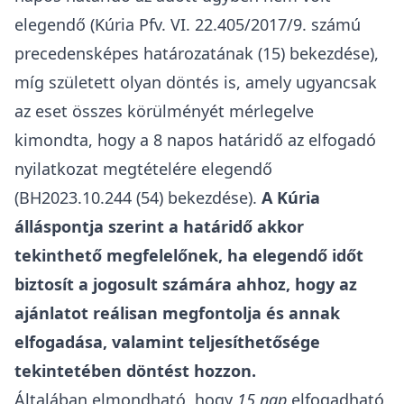
elegendő (Kúria Pfv. VI. 22.405/2017/9. számú
precedensképes határozatának (15) bekezdése),
míg született olyan döntés is, amely ugyancsak
az eset összes körülményét mérlegelve
kimondta, hogy a 8 napos határidő az elfogadó
nyilatkozat megtételére elegendő
(BH2023.10.244 (54) bekezdése).
A Kúria
álláspontja szerint a határidő akkor
tekinthető megfelelőnek, ha elegendő időt
biztosít a jogosult számára ahhoz, hogy az
ajánlatot reálisan megfontolja és annak
elfogadása, valamint teljesíthetősége
tekintetében döntést hozzon.
Általában elmondható, hogy
15 nap
elfogadható