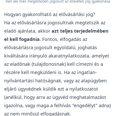
Van aki más megelőzően jogosult az elővételi jog gyakorlása
Hogyan gyakorolható az elővásárlási jog?
Ha az elővásárlásra jogosultnak megtetszik az
eladó ajánlata, akkor
azt teljes terjedelmében
el kell fogadnia
. Fontos, elfogadás az
elővásárlásra jogosult egyoldalú, joghatás
kiváltására irányuló akaratnyilatkozata, amelyet
az eladónak (tulajdonosnak) kell címezni és a
részére kell megküldeni is. Ha az ingatlan-
nyilvántartási hatóságnak, vagy az alapügyben
eljáró ügyvédnek küldik ezt a nyilatkozatot
(anélkül, hogy arra az ügyvéd meghatalmazást
igazolna, vagy maga a felhívás "engedélyt" adna)
az nem minősül elfogadásnak.