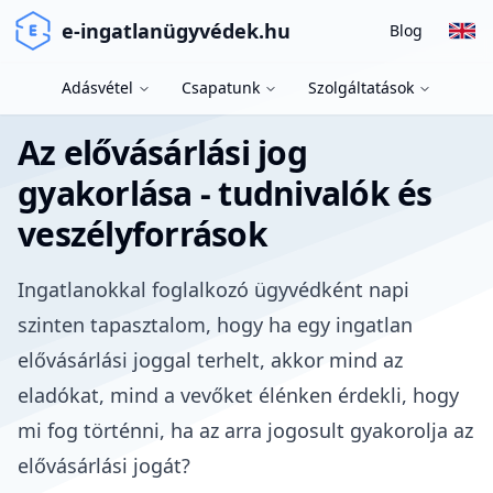
e-ingatlanügyvédek.hu
Blog
Adásvétel
Csapatunk
Szolgáltatások
Az elővásárlási jog
gyakorlása - tudnivalók és
veszélyforrások
Ingatlanokkal foglalkozó ügyvédként napi
szinten tapasztalom, hogy ha egy ingatlan
elővásárlási joggal terhelt, akkor mind az
eladókat, mind a vevőket élénken érdekli, hogy
mi fog történni, ha az arra jogosult gyakorolja az
elővásárlási jogát?