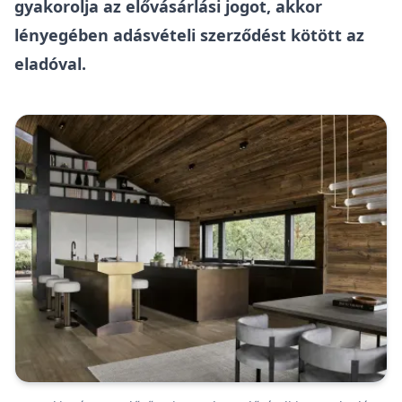
gyakorolja az elővásárlási jogot, akkor
lényegében adásvételi szerződést kötött az
eladóval.