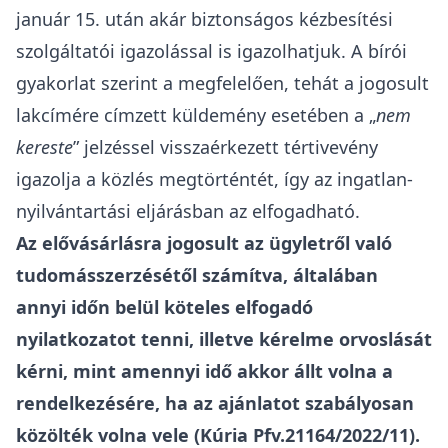
január 15. után akár biztonságos kézbesítési
szolgáltatói igazolással
is igazolhatjuk. A bírói
gyakorlat szerint a megfelelően, tehát a jogosult
lakcímére címzett küldemény esetében a „
nem
kereste
” jelzéssel visszaérkezett tértivevény
igazolja a közlés megtörténtét, így az ingatlan-
nyilvántartási eljárásban az elfogadható.
Az elővásárlásra jogosult az ügyletről való
tudomásszerzésétől számítva, általában
annyi időn belül köteles elfogadó
nyilatkozatot tenni, illetve kérelme orvoslását
kérni, mint amennyi idő akkor állt volna a
rendelkezésére, ha az ajánlatot szabályosan
közölték volna vele (Kúria Pfv.21164/2022/11).