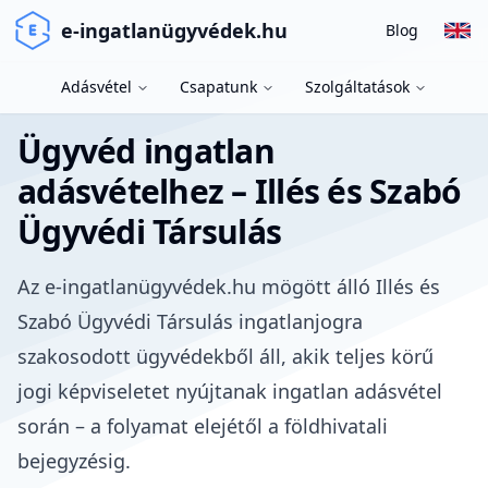
e-ingatlanügyvédek.hu
Blog
Adásvétel
Csapatunk
Szolgáltatások
Ügyvéd ingatlan
adásvételhez – Illés és Szabó
Ügyvédi Társulás
Az e-ingatlanügyvédek.hu mögött álló Illés és
Szabó Ügyvédi Társulás ingatlanjogra
szakosodott ügyvédekből áll, akik teljes körű
jogi képviseletet nyújtanak ingatlan adásvétel
során – a folyamat elejétől a földhivatali
bejegyzésig.