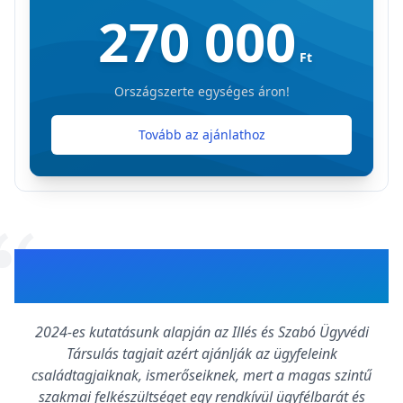
270 000
Ft
Országszerte egységes áron!
Tovább az ajánlathoz
Tudta?
2024-es kutatásunk alapján az Illés és Szabó Ügyvédi
Társulás tagjait azért ajánlják az ügyfeleink
családtagjaiknak, ismerőseiknek, mert a magas szintű
szakmai felkészültséget egy rendkívül ügyfélbarát és