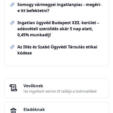
Somogy vármegyei ingatlanpiac - megéri-
e itt befektetni?
Ingatlan ügyvéd Budapest XIII. kerület –
adásvételi szerződés akár 5 nap alatt,
0,45% munkadíj!
Az Illés és Szabó Ügyvédi Társulás etikai
kódexe
Vevőknek
Ha ingatlant venne itt találja a tudnivalókat
Eladóknak