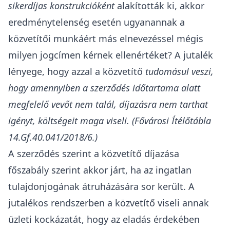
sikerdíjas konstrukcióként
alakították ki, akkor
eredménytelenség esetén ugyanannak a
közvetítői munkáért más elnevezéssel mégis
milyen jogcímen kérnek ellenértéket? A jutalék
lényege, hogy azzal a közvetítő
tudomásul veszi,
hogy amennyiben a szerződés időtartama alatt
megfelelő vevőt nem talál, díjazásra nem tarthat
igényt, költségeit maga viseli. (Fővárosi Ítélőtábla
14.Gf.40.041/2018/6.)
A szerződés szerint a közvetítő díjazása
főszabály szerint akkor járt, ha az ingatlan
tulajdonjogának átruházására sor került. A
jutalékos rendszerben a közvetítő viseli annak
üzleti kockázatát, hogy az eladás érdekében