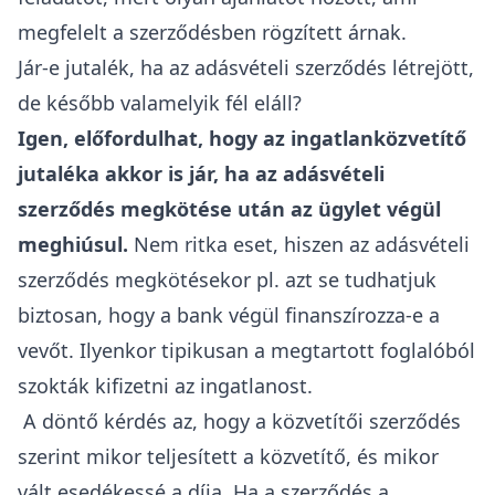
megfelelt a szerződésben rögzített árnak.
Jár-e jutalék, ha az adásvételi szerződés létrejött,
de később valamelyik fél eláll?
Igen, előfordulhat, hogy az ingatlanközvetítő
jutaléka akkor is jár, ha az adásvételi
szerződés megkötése után az ügylet végül
meghiúsul.
Nem ritka eset, hiszen az adásvételi
szerződés megkötésekor pl.
azt se tudhatjuk
biztosan, hogy a bank végül finanszírozza-e a
vevőt.
Ilyenkor tipikusan a megtartott
foglalóból
szokták kifizetni az ingatlanost.
A döntő kérdés az, hogy a közvetítői szerződés
szerint mikor teljesített a közvetítő, és mikor
vált esedékessé a díja. Ha a szerződés a