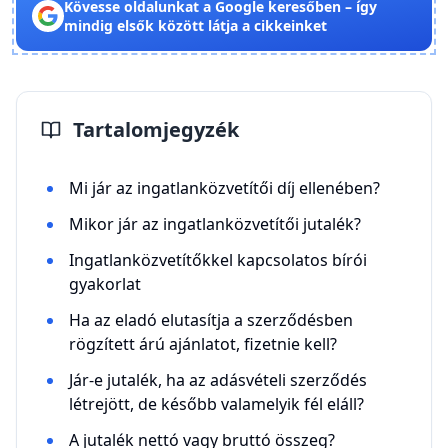
Kövesse oldalunkat a Google keresőben – így
mindig elsők között látja a cikkeinket
Tartalomjegyzék
Mi jár az ingatlanközvetítői díj ellenében?
Mikor jár az ingatlanközvetítői jutalék?
Ingatlanközvetítőkkel kapcsolatos bírói
gyakorlat
Ha az eladó elutasítja a szerződésben
rögzített árú ajánlatot, fizetnie kell?
Jár-e jutalék, ha az adásvételi szerződés
létrejött, de később valamelyik fél eláll?
A jutalék nettó vagy bruttó összeg?