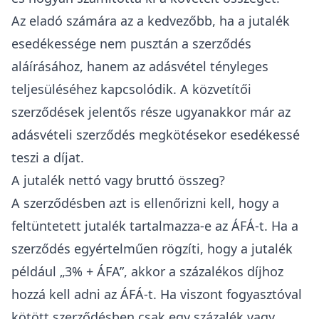
Az eladó számára az a kedvezőbb, ha a jutalék
esedékessége nem pusztán a szerződés
aláírásához, hanem az adásvétel tényleges
teljesüléséhez kapcsolódik. A közvetítői
szerződések jelentős része ugyanakkor már az
adásvételi szerződés megkötésekor esedékessé
teszi a díjat.
A jutalék nettó vagy bruttó összeg?
A szerződésben azt is ellenőrizni kell, hogy a
feltüntetett jutalék tartalmazza-e az ÁFÁ-t.
Ha a
szerződés egyértelműen rögzíti, hogy a jutalék
például „3% + ÁFA”, akkor a százalékos díjhoz
hozzá kell adni az ÁFÁ-t. Ha viszont fogyasztóval
kötött szerződésben csak egy százalék vagy