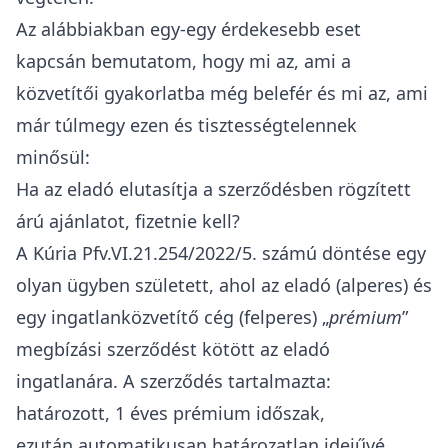
Az alábbiakban egy-egy érdekesebb eset
kapcsán bemutatom, hogy mi az, ami a
közvetítői gyakorlatba még belefér és mi az, ami
már túlmegy ezen és tisztességtelennek
minősül:
Ha az eladó elutasítja a szerződésben rögzített
árú ajánlatot, fizetnie kell?
A
Kúria Pfv.VI.21.254/2022/5. számú döntése
egy
olyan ügyben született, ahol az eladó (alperes) és
egy ingatlanközvetítő cég (felperes) „
prémium
”
megbízási szerződést kötött az eladó
ingatlanára. A szerződés tartalmazta:
határozott, 1 éves prémium időszak,
ezután automatikusan határozatlan idejűvé