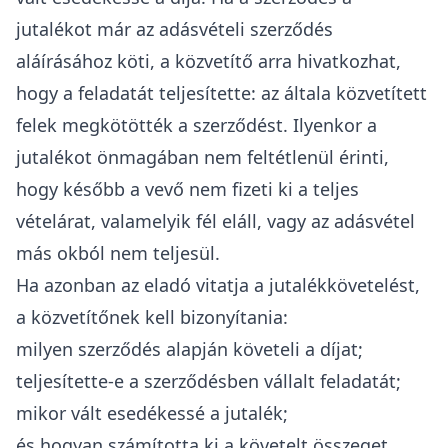
jutalékot már az adásvételi szerződés
aláírásához köti, a közvetítő arra hivatkozhat,
hogy a feladatát teljesítette: az általa közvetített
felek megkötötték a szerződést. Ilyenkor a
jutalékot önmagában nem feltétlenül érinti,
hogy később a vevő nem fizeti ki a teljes
vételárat, valamelyik fél eláll, vagy az adásvétel
más okból nem teljesül.
Ha azonban az eladó vitatja a jutalékkövetelést,
a közvetítőnek kell bizonyítania:
milyen szerződés alapján követeli a díjat;
teljesítette-e a szerződésben vállalt feladatát;
mikor vált esedékessé a jutalék;
és hogyan számította ki a követelt összeget.