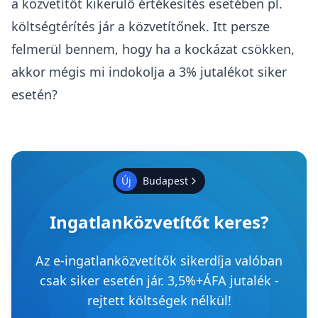
a közvetítőt kikerülő értékesítés esetében pl.
költségtérítés jár a közvetítőnek. Itt persze
felmerül bennem, hogy ha a kockázat csökken,
akkor mégis mi indokolja a 3% jutalékot siker
esetén?
Új
Budapest
Ingatlanközvetítőt keres?
Az e-ingatlanközvetítők sikerdíja valóban
csak siker esetén jár. 3,5%+ÁFA jutalék -
rejtett költségek nélkül!