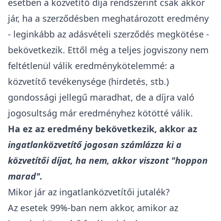
esetben a közvetítő díja rendszerint csak akkor
jár, ha a szerződésben meghatározott eredmény
- leginkább az
adásvételi szerződés megkötése
-
bekövetkezik. Ettől még a teljes jogviszony nem
feltétlenül válik eredménykötelemmé: a
közvetítő tevékenysége (hirdetés, stb.)
gondossági jellegű maradhat, de a díjra való
jogosultság már eredményhez kötötté válik.
Ha ez az eredmény bekövetkezik, akkor az
ingatlanközvetítő jogosan számlázza ki a
közvetítői díjat, ha nem, akkor viszont "hoppon
marad".
Mikor jár az ingatlanközvetítői jutalék?
Az esetek 99%-ban nem akkor, amikor az