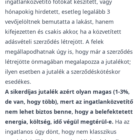
ingatlanközvetítő fotókat készített, vagy
hónapokig hirdetett, esetleg legalább 3
vevőjelöltnek bemutatta a lakást, hanem
kifejezetten és csakis akkor, ha a közvetített
adásvételi szerződés létrejött. A felek
megállapodhatnak úgy is, hogy már a szerződés
létrejötte önmagában megalapozza a jutalékot;
ilyen esetben a jutalék a szerződéskötéskor
esedékes.
A
sikerdíjas jutalék azért olyan magas (1-3%,
de van, hogy több)
, mert az ingatlanközvetítő
nem lehet biztos benne, hogy a belefektetett
energia, költség, idő végül megtérül-e.
Ha
az
ingatlanos úgy dönt, hogy nem klasszikus