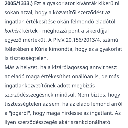
2005/1333.
)
Ezt a gyakorlatot kívánták kikerülni
sokan azzal, hogy a közvetítői szerződést az
ingatlan értékesítése okán felmondó eladótól
kötbért
kértek - méghozzá pont a sikerdíjjal
egyező mértékűt. A Pfv.V.20.156/2013/4. számú
ítéletében a Kúria kimondta, hogy ez a gyakorlat
is tisztességtelen.
Más a helyzet, ha a kizárólagosság annyit tesz:
az eladó maga értékesíthet önállóan is, de más
ingatlanközvetítőnek adott megbízás
szerződésszegésnek minősül. Nem biztos, hogy
tisztességtelen az sem, ha az eladó lemond arról
a "jogáról", hogy maga hirdesse az ingatlant. Az
ilyen szerződésszegés akár szankcionálható