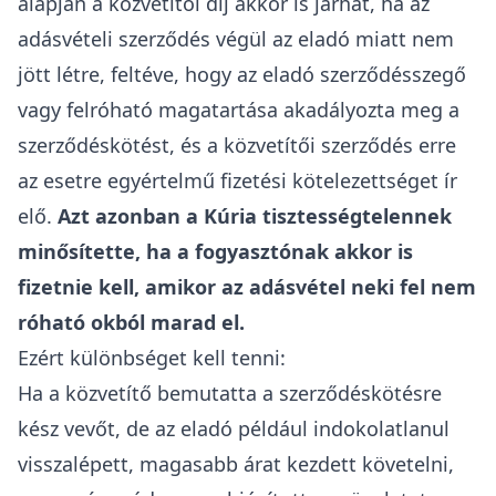
alapján a közvetítői díj akkor is járhat, ha az
adásvételi szerződés végül az eladó miatt nem
jött létre, feltéve, hogy az eladó szerződésszegő
vagy felróható magatartása akadályozta meg a
szerződéskötést, és a közvetítői szerződés erre
az esetre egyértelmű fizetési kötelezettséget ír
elő.
Azt azonban a Kúria tisztességtelennek
minősítette, ha a fogyasztónak akkor is
fizetnie kell, amikor az adásvétel neki fel nem
róható okból marad el.
Ezért különbséget kell tenni:
Ha a közvetítő bemutatta a szerződéskötésre
kész vevőt, de az eladó például indokolatlanul
visszalépett, magasabb árat kezdett követelni,