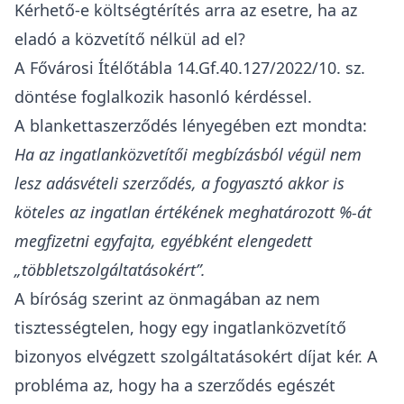
Kérhető-e költségtérítés arra az esetre, ha az
eladó a közvetítő nélkül ad el?
A Fővárosi Ítélőtábla 14.Gf.40.127/2022/10. sz.
döntése foglalkozik hasonló kérdéssel.
A blankettaszerződés lényegében ezt mondta:
Ha az ingatlanközvetítői megbízásból végül nem
lesz adásvételi szerződés, a fogyasztó akkor is
köteles az ingatlan értékének meghatározott %-át
megfizetni egyfajta, egyébként elengedett
„többletszolgáltatásokért”.
A bíróság szerint az önmagában az nem
tisztességtelen, hogy egy ingatlanközvetítő
bizonyos elvégzett szolgáltatásokért díjat kér. A
probléma az, hogy ha a szerződés egészét