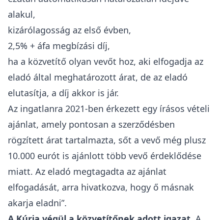
alakul,
kizárólagosság az első évben,
2,5% + áfa megbízási díj,
ha a közvetítő olyan vevőt hoz, aki elfogadja az
eladó által meghatározott árat, de az eladó
elutasítja, a díj akkor is jár.
Az ingatlanra 2021-ben érkezett egy írásos vételi
ajánlat, amely pontosan a szerződésben
rögzített árat tartalmazta, sőt a vevő még plusz
10.000 eurót is ajánlott több vevő érdeklődése
miatt. Az eladó megtagadta az ajánlat
elfogadását, arra hivatkozva, hogy ő másnak
akarja eladni”.
A Kúria végül a közvetítőnek adott igazat.
A