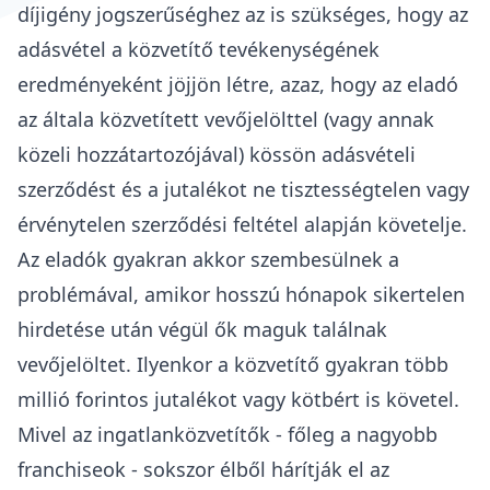
díjigény jogszerűséghez az is szükséges, hogy az
adásvétel a közvetítő tevékenységének
eredményeként jöjjön létre, azaz, hogy az eladó
az általa közvetített vevőjelölttel (vagy annak
közeli hozzátartozójával) kössön
adásvételi
szerződést
és a jutalékot ne tisztességtelen vagy
érvénytelen szerződési feltétel alapján követelje.
Az eladók gyakran akkor szembesülnek a
problémával, amikor hosszú hónapok sikertelen
hirdetése után végül ők maguk találnak
vevőjelöltet. Ilyenkor a közvetítő gyakran több
millió forintos jutalékot vagy kötbért is követel.
Mivel az ingatlanközvetítők - főleg a nagyobb
franchiseok - sokszor élből hárítják el az