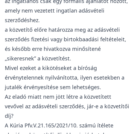
az ingatlanos csak egy formális ajánlatot hozott,
amely nem vezetett
ingatlan adásvételi
szerződéshez
.
a közvetítő előre határozza meg az adásvételi
szerződés fizetési vagy birtokbaadási feltételeit,
és később erre hivatkozva minősítené
„sikeresnek” a közvetítést.
Mivel ezeket a kikötéseket a bíróság
érvénytelennek nyilvánította, ilyen esetekben a
jutalék érvényesítése sem lehetséges.
Az eladó miatt nem jött létre a közvetített
vevővel az adásvételi szerződés, jár-e a közvetítői
díj?
A
Kúria Pfv.V.21.165/2021/10. számú ítélete