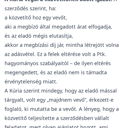
szerződés szerint, ha:
a közvetítő hoz egy vevőt,
aki a megbízó által megadott árat elfogadja,
és az eladó mégis elutasítja,
akkor a megbízási díj jár, mintha létrejött volna
az adásvétel. Ez a felek eltérése volt a Ptk.
hagyományos szabályaitól – de ilyen eltérés
megengedett, és az eladó nem is támadta
érvénytelenség miatt.
A Kúria szerint mindegy, hogy az eladó mással
tárgyalt, volt egy „majdnem vevő”, érkezett-e
foglaló, ki mutatta be a vevőt. A lényeg, hogy a
közvetítő teljesítette a szerződésben vállalt
feladatot, mert olyan ajánlatot hozott, ami