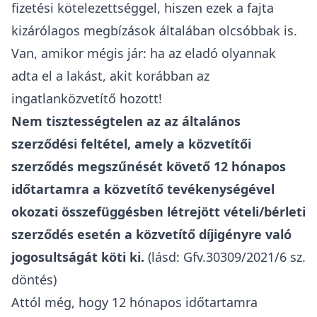
fizetési kötelezettséggel, hiszen ezek a fajta
kizárólagos megbízások általában olcsóbbak is.
Van, amikor mégis jár: ha az eladó olyannak
adta el a lakást, akit korábban az
ingatlanközvetítő hozott!
Nem tisztességtelen az az általános
szerződési feltétel, amely a közvetítői
szerződés megszűnését követő 12 hónapos
időtartamra a közvetítő tevékenységével
okozati összefüggésben létrejött vételi/bérleti
szerződés esetén a közvetítő díjigényre való
jogosultságát köti ki.
(lásd: Gfv.30309/2021/6 sz.
döntés)
Attól még, hogy 12 hónapos időtartamra