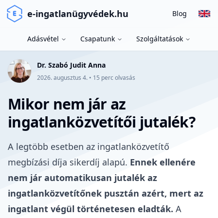
e-ingatlanügyvédek.hu
Blog
Adásvétel
Csapatunk
Szolgáltatások
Dr. Szabó Judit Anna
2026. augusztus 4.
•
15
perc olvasás
Mikor nem jár az
ingatlanközvetítői jutalék?
A legtöbb esetben az
ingatlanközvetítő
megbízási díja
sikerdíj alapú.
Ennek ellenére
nem jár automatikusan jutalék az
ingatlanközvetítőnek pusztán azért, mert az
ingatlant végül történetesen eladták.
A