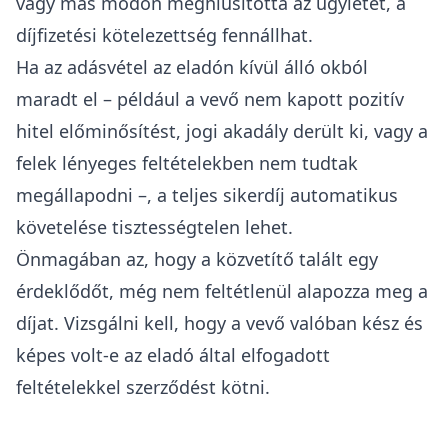
vagy más módon meghiúsította az ügyletet, a
díjfizetési kötelezettség fennállhat.
Ha az adásvétel az eladón kívül álló okból
maradt el – például a vevő nem kapott pozitív
hitel előminősítést, jogi akadály derült ki, vagy a
felek lényeges feltételekben nem tudtak
megállapodni –, a teljes sikerdíj automatikus
követelése tisztességtelen lehet.
Önmagában az, hogy a közvetítő talált egy
érdeklődőt, még nem feltétlenül alapozza meg a
díjat. Vizsgálni kell, hogy a vevő valóban kész és
képes volt-e az eladó által elfogadott
feltételekkel szerződést kötni.