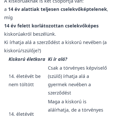
A kiskorúaknak is két csoportja van:
a
14 év alattiak teljesen cselekvőképtelenek
,
míg
14 év felett korlátozottan cselekvőképes
kiskorúakról beszélünk.
Ki írhatja alá a szerződést a kiskorú nevében (a
kiskorú/szülője?)
Kiskorú életkora
Ki ír alá?
Csak a törvényes képviselő
14. életévét be
(szülő) írhatja alá a
nem töltött
gyermek nevében a
szerződést
Maga a kiskorú is
aláírhatja, de a törvényes
14. életévét