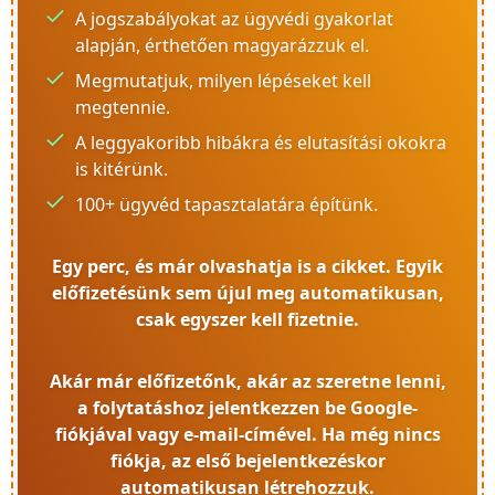
A jogszabályokat az ügyvédi gyakorlat
alapján, érthetően magyarázzuk el.
Megmutatjuk, milyen lépéseket kell
megtennie.
A leggyakoribb hibákra és elutasítási okokra
is kitérünk.
100+ ügyvéd tapasztalatára építünk.
Egy perc, és már olvashatja is a cikket. Egyik
előfizetésünk sem újul meg automatikusan,
csak egyszer kell fizetnie.
Akár már előfizetőnk, akár az szeretne lenni,
a folytatáshoz jelentkezzen be Google-
fiókjával vagy e-mail-címével. Ha még nincs
fiókja, az első bejelentkezéskor
automatikusan létrehozzuk.