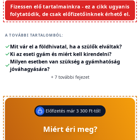
Fizessen elő tartalmainkra - ez a cikk ugyanis
folytatódik, de csak előfizetőinknek érhető el.
A TOVÁBBI TARTALOMBÓL:
Mit vár el a földhivatal, ha a szülők elváltak?
Ki az eseti gyám és miért kell kirendelni?
Milyen esetben van szükség a gyámhatóság
jóváhagyására?
+
7
további fejezet
Előfizetés már 3 300 Ft-tól!
Miért éri meg?