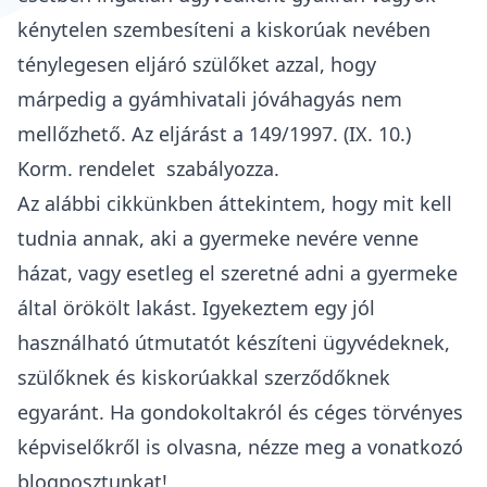
kénytelen szembesíteni a kiskorúak nevében
ténylegesen eljáró szülőket azzal, hogy
márpedig a gyámhivatali jóváhagyás nem
mellőzhető. Az eljárást a
149/1997. (IX. 10.)
Korm. rendelet
szabályozza.
Az alábbi cikkünkben áttekintem, hogy mit kell
tudnia annak, aki a
gyermeke nevére venne
házat
, vagy esetleg el szeretné adni a gyermeke
által örökölt lakást. Igyekeztem egy jól
használható útmutatót készíteni ügyvédeknek,
szülőknek és kiskorúakkal szerződőknek
egyaránt. Ha
gondokoltakról és céges törvényes
képviselőkről
is olvasna, nézze meg a vonatkozó
blogposztunkat!