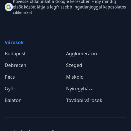
Kövesse oldalunkat a Google keresőben – így mindig
elsők között látja a legfrissebb ingatlanjoggal kapcsolatos
cikkeinket
Városok
Budapest
Agglomeráció
Debrecen
Szeged
Pécs
Miskolc
Győr
Nyíregyháza
Balaton
További városok