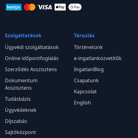
Szolgáltatások
Társulás
Ügyvédi szolgáltatások
Történetünk
Online időpontfoglalás
e-ingatlanközvetítők
Szerződés Asszisztens
IngatlanBlog
Dokumentum
Csapatunk
Asszisztens
Kapcsolat
Tudásbázis
English
Ügyvédeknek
Díjszabás
Sajtóközpont