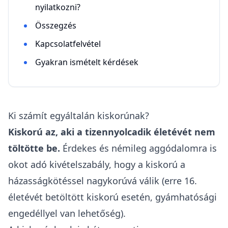
nyilatkozni?
Összegzés
Kapcsolatfelvétel
Gyakran ismételt kérdések
Ki számít egyáltalán kiskorúnak?
Kiskorú az, aki a tizennyolcadik életévét nem
töltötte be.
Érdekes és némileg aggódalomra is
okot adó kivételszabály, hogy a kiskorú a
házasságkötéssel nagykorúvá válik (erre 16.
életévét betöltött kiskorú esetén, gyámhatósági
engedéllyel van lehetőség).