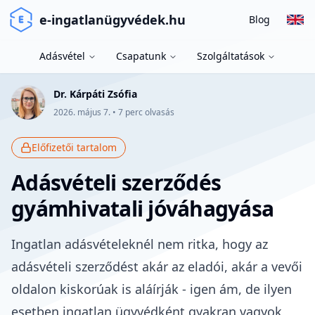
e-ingatlanügyvédek.hu
Blog
Adásvétel
Csapatunk
Szolgáltatások
Dr. Kárpáti Zsófia
2026. május 7.
•
7
perc olvasás
Előfizetői tartalom
Adásvételi szerződés
gyámhivatali jóváhagyása
Ingatlan adásvételeknél nem ritka, hogy az
adásvételi szerződést
akár az eladói, akár a vevői
oldalon kiskorúak is aláírják - igen ám, de ilyen
esetben ingatlan ügyvédként gyakran vagyok