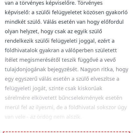
van a törvényes képviselőre. Törvényes
képviselő: a szülői felügyeletet közösen gyakorló
mindkét szülő. Válás esetén van hogy előfordul
olyan helyzet, hogy csak az egyik szülő
rendelkezik szülői felügyeleti joggal, ezért a
földhivatalok gyakran a válóperben született
ítélet megismerésétől teszik függővé a vevő
tulajdonjogának bejegyzését. Nagyon ritka, hogy
egy egyszerű válás esetén a szülő elveszítse a
felügyeleti jogát, szinte csak kiskorúak
sérelmére elkövetett bűncselekmények esetén
merül fel az ilyesmi, de a földhivatal sokszor úgy
van vele - az ördög nem alszik.