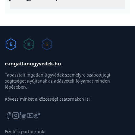
e-ingatlanugyvedek.hu
Tapasztalt ingatlan ügyvédek személyre szabott jogi
segítséget nyújtanak az adásvételi folyamat minden
lépésében.
Kövess minket a közösségi csatornákon is!
Fizetési partnerünk: