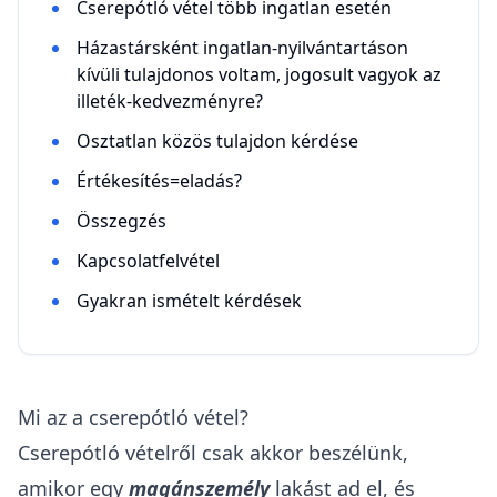
Cserepótló vétel több ingatlan esetén
Házastársként ingatlan-nyilvántartáson
kívüli tulajdonos voltam, jogosult vagyok az
illeték-kedvezményre?
Osztatlan közös tulajdon kérdése
Értékesítés=eladás?
Összegzés
Kapcsolatfelvétel
Gyakran ismételt kérdések
Mi az a cserepótló vétel?
Cserepótló vételről csak akkor beszélünk,
amikor egy
magánszemély
lakást ad el, és