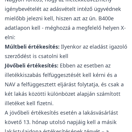
igénybevételét az
adásvételt intéző ügyvédnek
mielőbb jelezni kell, hiszen azt az ún.
B400e
adatlapon kell - méghozzá a megfelelő helyen X-
elni:
Múltbeli értékesítés:
Ilyenkor az eladást igazoló
szerződést is csatolni kell
Jövőbeli értékesítés:
Ebben az esetben az
illetékkiszabás felfüggesztését kell kérni és a
NAV a felfüggesztett eljárást folytatja, és csak a
két lakás közötti különbözet alapján számított
illetéket kell fizetni.
A jövőbeli értékesítés esetén a lakásvásárlást
követő 13. hónap utolsó napjáig kell a másik
lakástulajdona értékesítésének tényét – a