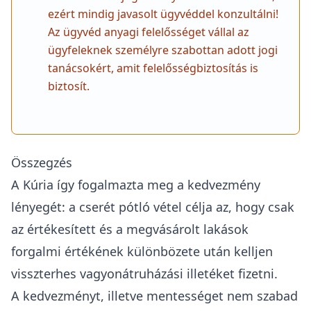
feltételei teljesülnek.
Ez nem jelenti azt, hogy minden
tulajdonátruházás automatikusan „eladásnak”
számít. Ajándékozás, öröklés vagy ingyenes
átruházás esetén más illetékszabályok jöhetnek
szóba. A döntés üzenete inkább az, hogy a
cserepótló vételnél nem csak az ügylet
elnevezését kell nézni, hanem azt is, hogy
történt-e tényleges, ellenérték fejében
megvalósuló lakásértékesítés.
Fontos megjegyzés