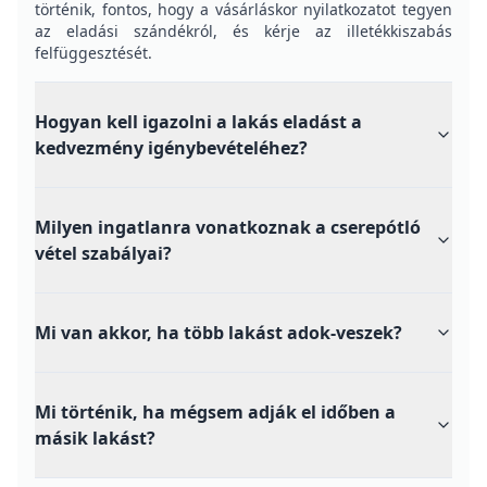
adózás, a gazdasági büntetőjog, az adatvédelem
és a bejelentővédelem.
Szerzői profil
Gyakran
ismételt kérdések
Mennyi időm van a cserepótló vétel
kedvezmény igénybevételére?
A cserepótló vétel kedvezmény igénybevételéhez a