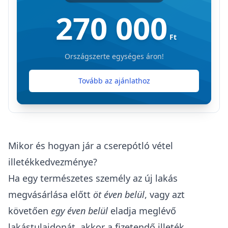
270 000
Ft
Országszerte egységes áron!
Tovább az ajánlathoz
Mikor és hogyan jár a cserepótló vétel
illetékkedvezménye?
Ha egy természetes személy az
új lakás
megvásárlása előtt
öt éven belül
, vagy azt
követően
egy éven belül
eladja
meglévő
lakástulajdonát, akkor a fizetendő illeték