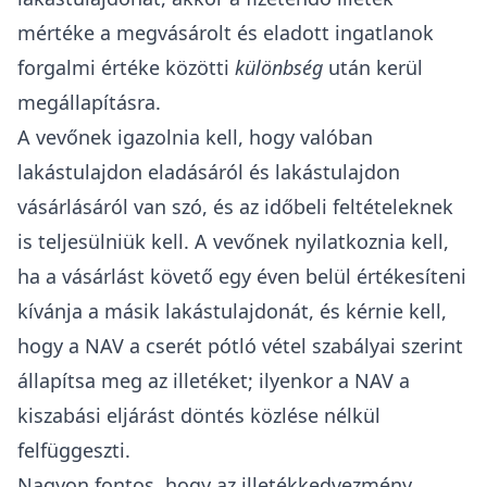
mértéke a megvásárolt és eladott ingatlanok
forgalmi értéke közötti
különbség
után kerül
megállapításra.
A vevőnek igazolnia kell, hogy valóban
lakástulajdon eladásáról és lakástulajdon
vásárlásáról van szó, és az időbeli feltételeknek
is teljesülniük kell. A vevőnek nyilatkoznia kell,
ha a vásárlást követő egy éven belül értékesíteni
kívánja a másik lakástulajdonát, és kérnie kell,
hogy a NAV a cserét pótló vétel szabályai szerint
állapítsa meg az illetéket; ilyenkor a
NAV a
kiszabási eljárást döntés közlése nélkül
felfüggeszti.
Nagyon fontos, hogy az illetékkedvezmény