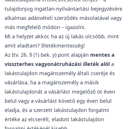
tulajdonjog ingatlan-nyilvántartási bejegyzésére
alkalmas adásvételi szerződés másolatával vagy
más megfelelő módon – igazolni.
Mi a helyzet akkor, ha az új lakás olcsóbb, mint
amit eladtam? Illetékmentesség!
Az Itv. 26. § (1) bek. y) pont alapján
mentes a
visszterhes vagyonátruházási illeték alól
a
lakástulajdon magánszemély általi cseréje és
vásárlása, ha a magánszemély a másik
lakástulajdonát a vásárlást megelőző öt éven
belül vagy a vásárlást követő egy éven belül
eladja, és a szerzett lakástulajdon forgalmi
értéke az elcserélt, eladott lakástulajdon
forgalmi értékénél kisebb.