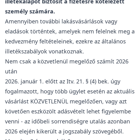
tartozó földterülettel együtt), ha azok elérik a
szerkezetkész állapotot (elkészült és ráépített
tetőszerkezet van rajtuk).
Nem számít lakástulajdonnak az olyan helyiség,
amely a lakás rendeltetésszerű használatához
nem szükséges, például garázs, műhely vagy
üzlethelyiség, de a nyaralók sem
lakástulajdonok!
Cserepótló vétel több ingatlan esetén
Több lakás vásárlása vagy eladása esetén a NAV
az egyes ingatlanok értékei közötti különbözetet
vizsgálja.
Az adóalap meghatározásakor csak