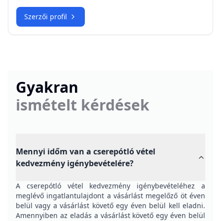
Elektronikus aláírás, DÁP és az ingatlan
adásvételi szerződés
ST
Csapatunk
Szerző:
Dr.
Szabó Tibor
Dr. Szabó Tibor, ügyvéd az e-ingatlanügyvédek.hu
kaposvári tagja. Szakterülete az ingatlanjog, az