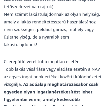
forgalmi érték megállapításakor a vagyonszerző
nyilatkozatát is figyelembe veheti, illetve
szükség esetén helyszíni szemlét tarthat,
szakértőt vonhat be, vagy az
ingatlan
energetikai tanúsítványának
adatait is
felhasználhatja​.
Mit jelent a lakástulajdon?
Az illetékkedvezményre, illetve mentességre
csak "
lakástulajdon
" esetén lehet hivatkozni. A
lakástulajdon az Itv. 102. § (f) pontja alapján
olyan ingatlant jelent, amely lakás céljára
létesült, és az ingatlan-nyilvántartásban lakóház
vagy lakás megnevezéssel szerepel. Ide
tartoznak a lakások és lakóházak (a hozzá