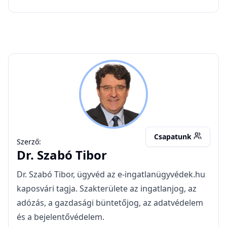
Kapcsolódó cikkek
Ha lekérek egy tulajdoni lapot, arról a
tulajdonos kaphat értesítést?
Közhiteles ingatlan-nyilvántartás: mit
jelent és miért nem működik az E-ING
ügyvédi bevezetéséig?
Ingatlan ügyvéd Kiskunfélegyháza –
adásvételi szerződés akár 5 nap alatt,
0,45% munkadíj!
Testvérek közötti adásvétel illetéke
Ingatlan vételár kifizetése: hogyan
célszerű?