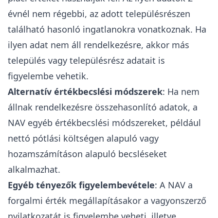
Az illeték alapja a forgalmi érték (nem a vételár)
A cserepótló vétel illetékkedvezmény
alkalmazásakor a NAV nem a lakások
vételáraira, hanem az ún.
forgalmi értékükre
kíváncsi!
A fizetendő illeték alapja = a vásárolt lakás
forgalmi értéke – az eladott lakás forgalmi
értéke
A NAV az ingatlan forgalmi értékének
megállapításához több módszert is alkalmazhat:
Összehasonlító értékadatok
: Elsősorban az
összehasonlító értékadatokra támaszkodik, ahol