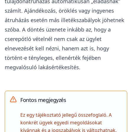
tehát
egy tulajdoni lapjuk van
. Ha ugyanis az egy
épületen belüli lakások osztatlan közös
tulajdonban vannak, de
használati megosztási
szerződés
alapján elkülönültek, akkor illeték
szempontjából önálló lakásként kezelendők.
Értékesítés=eladás?
A Kúria
Kfv.V.35.027/2025/7.
számú döntése azért
fontos, mert kimondta: az Itv. „eladja”
szóhasználatából nem következik, hogy
kizárólag Ptk. szerinti adásvétel jöhet szóba. A
konkrét ügyben a kérdés az volt, hogy a
hatósági árverés útján történt értékesítés
figyelembe vehető-e a cserepótló vételnél. A
Kúria szerint igen, ha a kedvezmény egyéb