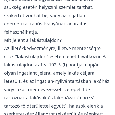
a hasonló típusú és rendeltetésű ingatlanok
piaci értékét használják fel. Az ilyen adatok 2
évnél nem régebbi, az adott településrészen
található hasonló ingatlanokra vonatkoznak. Ha
ilyen adat nem áll rendelkezésre, akkor más
település vagy településrész adatait is
figyelembe vehetik​.
Alternatív értékbecslési módszerek
: Ha nem
állnak rendelkezésre összehasonlító adatok, a
NAV egyéb
értékbecslési módszereket
, például
nettó pótlási költségen alapuló vagy
hozamszámításon alapuló becsléseket
alkalmazhat.
Egyéb tényezők figyelembevétele
: A NAV a