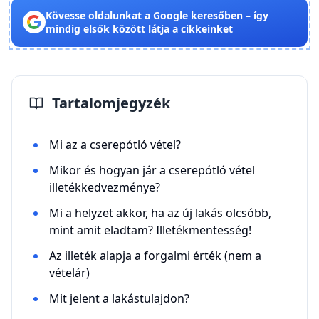
Kövesse oldalunkat a Google keresőben – így
mindig elsők között látja a cikkeinket
Tartalomjegyzék
Mi az a cserepótló vétel?
Mikor és hogyan jár a cserepótló vétel
illetékkedvezménye?
Mi a helyzet akkor, ha az új lakás olcsóbb,
mint amit eladtam? Illetékmentesség!
Az illeték alapja a forgalmi érték (nem a
vételár)
Mit jelent a lakástulajdon?