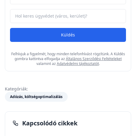
Kapcsolatfelvétel
Hívjon minket az alábbi számon vagy töltse ki a
lenti űrlapot és hamarosan keressük Önt!
Ügyfélszolgálat
Telefon: +36 70 719 1347
Email
info@e-ingatlanugyvedek.hu