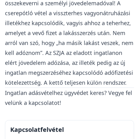
Ez egy tájékoztató jellegű összefoglaló. A
konkrét ügyek egyedi megoldásokat
kívánnak és a jogszabályok is változhatnak,
ezért mindig javasolt ügyvéddel konzultálni!
Az ügyvéd anyagi felelősséget vállal az
ügyfeleknek személyre szabottan adott jogi
tanácsokért, amit felelősségbiztosítás is
biztosít.
Összegzés
A
Kúria
így fogalmazta meg a kedvezmény
lényegét: a cserét pótló vétel célja az, hogy csak
az értékesített és a megvásárolt lakások
forgalmi értékének különbözete után kelljen