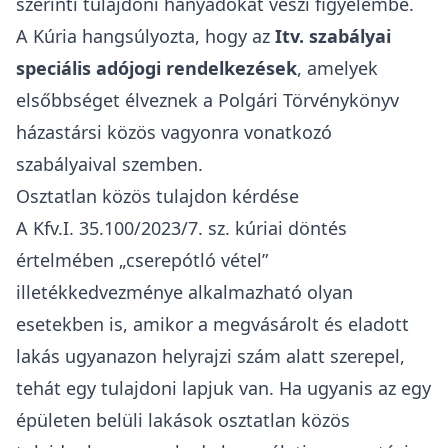
venni - az időbeli sorrendiségre utalás azonban
2026 elején kikerült a jogszabály szövegéből.
Maradt a 3 éves szabály?
Az Itv. 21. § (4) bek. továbbra is a 3 éven belüli
tranzakciókra hivatkozik, de ha az Itv. teljes 21.
§-át próbáljuk értelmezni, akkor valószínű, hogy
az adóhatóság több ingatlan esetén is az 5 éven
belüli értékesítéseket veszi figyelembe.
Házastársként ingatlan-nyilvántartáson kívüli
tulajdonos voltam, jogosult vagyok az illeték-
kedvezményre?
A Kúria Kfv.V.35.153/2021/12. számú
precedensképes ítélete értelmében az
illetékügyben az adóhatóság
nem a