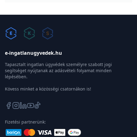
meglévő ingatlantulajdont a vásárlást megelőző öt éven
belül vagy a vásárlást követő egy éven belül kell eladni.
Amennyiben az eladás a vásárlást követő egy éven belül
történik, fontos, hogy a vásárláskor nyilatkozatot tegyen
az eladási szándékról, és kérje az illetékkiszabás
felfüggesztését.
Hogyan kell igazolni a lakás eladást a
kedvezmény igénybevételéhez?
Milyen ingatlanra vonatkoznak a cserepótló
vétel szabályai?
Mi van akkor, ha több lakást adok-veszek?
Mi történik, ha mégsem adják el időben a