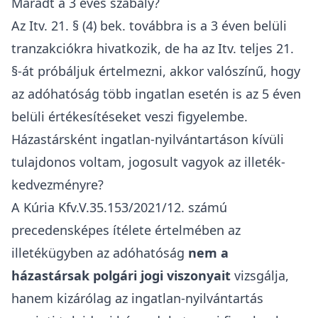
egyetlen olyan ingatlanértékesítést lehet
figyelembe venni, amely kedvezőbb
illetékalapot biztosít a fizetésre kötelezett
személy számára.
Amennyiben további lakásvásárlások vagy
eladások történtek, amelyek nem felelnek meg a
kedvezmény feltételeinek, ezekre az általános
illetékszabályok vonatkoznak.
Nem csak a közvetlenül megelőző számít 2026
után
2026. január 1. előtt az Itv. 21. § (4) bek. úgy
fogalmazott, hogy több ügylet esetén az aktuális
vásárlást KÖZVETLENÜL megelőzően, vagy azt
követően eszközölt adásvételt lehet figyelembe