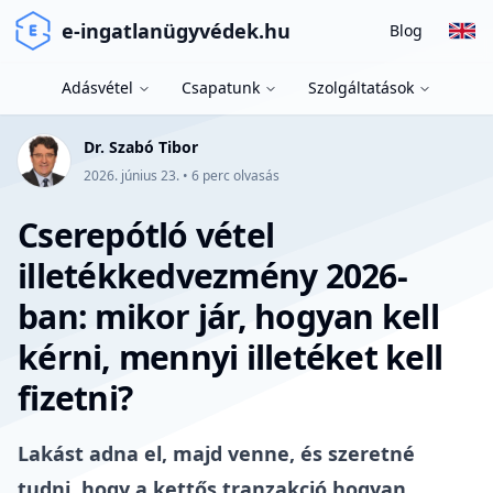
e-ingatlanügyvédek.hu
Blog
Adásvétel
Csapatunk
Szolgáltatások
Dr. Szabó Tibor
2026. június 23.
•
6
perc olvasás
Cserepótló vétel
illetékkedvezmény 2026-
ban: mikor jár, hogyan kell
kérni, mennyi illetéket kell
fizetni?
Lakást adna el, majd venne, és szeretné
tudni, hogy a kettős tranzakció hogyan