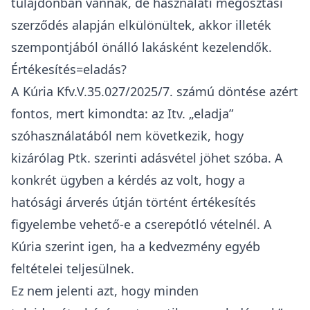
házastársak polgári jogi viszonyait
vizsgálja,
hanem kizárólag az ingatlan-nyilvántartás
szerinti tulajdoni hányadokat veszi figyelembe.
A Kúria hangsúlyozta, hogy az
Itv. szabályai
speciális adójogi rendelkezések
, amelyek
elsőbbséget élveznek a Polgári Törvénykönyv
házastársi közös vagyonra vonatkozó
szabályaival szemben.
Osztatlan közös tulajdon kérdése
A Kfv.I. 35.100/2023/7. sz. kúriai döntés
értelmében „cserepótló vétel”
illetékkedvezménye alkalmazható olyan
esetekben is, amikor a megvásárolt és eladott
lakás ugyanazon helyrajzi szám alatt szerepel,