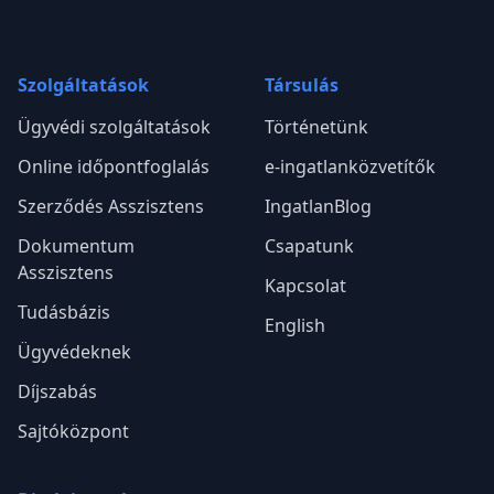
másik lakást?
e-ingatlanugyvedek.hu
Tapasztalt ingatlan ügyvédek személyre szabott jogi
segítséget nyújtanak az adásvételi folyamat minden
lépésében.
Kövess minket a közösségi csatornákon is!