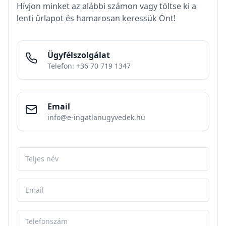
visszterhes vagyonátruházási illetéket fizetni.
A kedvezményt, illetve mentességet nem szabad
összekeverni a személyi jövedelemadóval! A
cserepótló vétel a visszterhes vagyonátruházási
illetékhez kapcsolódik, vagyis ahhoz a teherhez,
amelyet a vevő fizet a lakásszerzés után. Nem
arról van szó, hogy „ha másik lakást veszek, nem
kell adóznom”.
Az SZJA az eladott ingatlanon
elért jövedelem adózása
, az illeték pedig az új
ingatlan megszerzéséhez kapcsolódó adófizetési
kötelezettség. A kettő teljesen külön rendszer.
Ingatlan adásvételhez ügyvédet keres? Vegye fel
velünk a kapcsolatot!