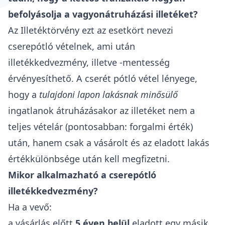
befolyásolja a vagyonátruházási illetéket?
Az
Illetéktörvény
ezt az esetkört nevezi
cserepótló vételnek, ami után
illetékkedvezmény, illetve -mentesség
érvényesíthető. A cserét pótló vétel lényege,
hogy a
tulajdoni lapon lakásnak minősülő
ingatlanok átruházásakor az illetéket nem a
teljes vételár (pontosabban: forgalmi érték)
után, hanem csak a vásárolt és az eladott lakás
értékkülönbsége után kell megfizetni.
Mikor alkalmazható a cserepótló
illetékkedvezmény?
Ha a vevő:
a vásárlás előtt
5 éven belül
eladott egy másik