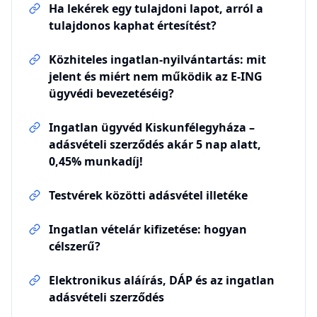
Küldés
Felhívjuk a figyelmét, hogy minden telefonhívást rögzítünk. A Küldés
gombra kattintva elfogadja az
Általános Szerződési Feltételeket
valamint az
Adatvédelmi tájékoztatót
.
Kategóriák:
Adózás, költségoptimalizálás