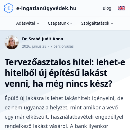
e-ingatlanügyvédek.hu
Blog
Adásvétel
Csapatunk
Szolgáltatások
Dr. Szabó Judit Anna
2026. június 28.
•
7
perc olvasás
Tervezőasztalos hitel: lehet-e
hitelből új építésű lakást
venni, ha még nincs kész?
Épülő új lakásra is lehet lakáshitelt igényelni, de
ez nem ugyanaz a helyzet, mint amikor a vevő
egy már elkészült, használatbavételi engedéllyel
rendelkező lakást vásárol. A bank ilyenkor