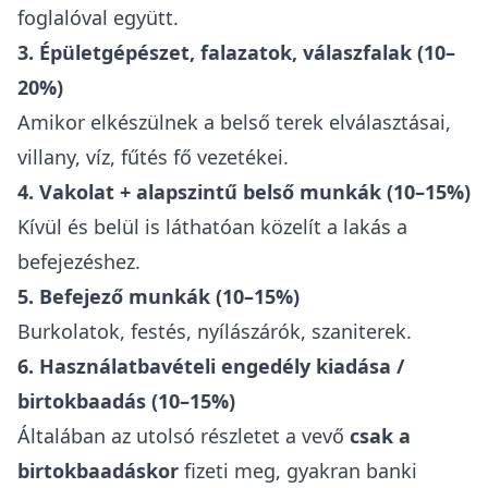
foglalóval együtt.
3. Épületgépészet, falazatok, válaszfalak (10–
20%)
Amikor elkészülnek a belső terek elválasztásai,
villany, víz, fűtés fő vezetékei.
4. Vakolat + alapszintű belső munkák (10–15%)
Kívül és belül is láthatóan közelít a lakás a
befejezéshez.
5. Befejező munkák (10–15%)
Burkolatok, festés, nyílászárók, szaniterek.
6. Használatbavételi engedély kiadása /
birtokbaadás (10–15%)
Általában az utolsó részletet a vevő
csak a
birtokbaadáskor
fizeti meg, gyakran banki