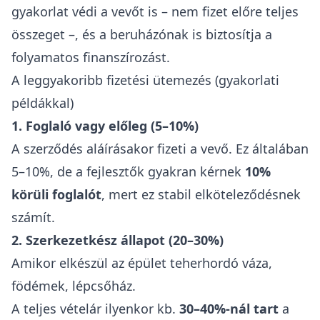
gyakorlat védi a vevőt is – nem fizet előre teljes
összeget –, és a beruházónak is biztosítja a
folyamatos finanszírozást.
A leggyakoribb fizetési ütemezés (gyakorlati
példákkal)
1. Foglaló vagy előleg (5–10%)
A szerződés aláírásakor fizeti a vevő. Ez általában
5–10%, de a fejlesztők gyakran kérnek
10%
körüli foglalót
, mert ez stabil elköteleződésnek
számít.
2. Szerkezetkész állapot (20–30%)
Amikor elkészül az épület teherhordó váza,
födémek, lépcsőház.
A teljes vételár ilyenkor kb.
30–40%-nál tart
a