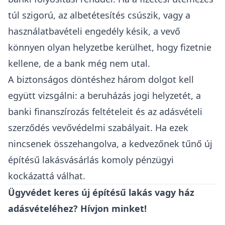
túl szigorú, az albetétesítés csúszik, vagy a
használatbavételi engedély késik, a vevő
könnyen olyan helyzetbe kerülhet, hogy fizetnie
kellene, de a bank még nem utal.
A biztonságos döntéshez három dolgot kell
együtt vizsgálni: a beruházás jogi helyzetét, a
banki finanszírozás feltételeit és az adásvételi
szerződés vevővédelmi szabályait. Ha ezek
nincsenek összehangolva, a kedvezőnek tűnő új
építésű lakásvásárlás komoly pénzügyi
kockázattá válhat.
Ügyvédet keres új építésű lakás vagy ház
adásvételéhez? Hívjon minket!