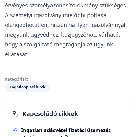
érvényes személyazonosító okmány szükséges.
A személyi igazolvány mielőbbi pótlása
elengedhetetlen, hiszen ha ilyen igazolvánnyal
megyünk
ügyvédhez, közjegyzőhöz,
várható,
hogy a szolgáltató megtagadja az ügyünk
ellátását.
Kategóriák:
Ingatlanpiaci hírek
Kapcsolódó cikkek
Ingatlan adásvétel fizetési ütemezés -