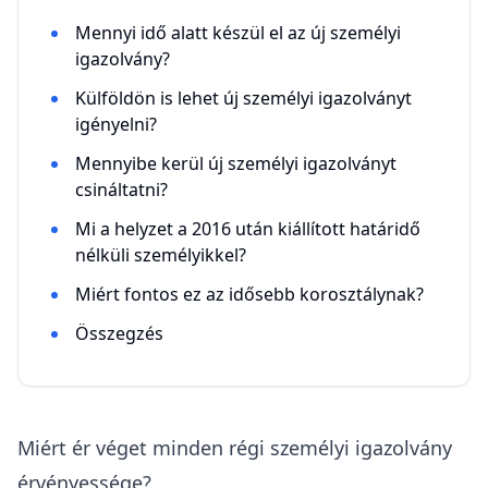
Mennyi idő alatt készül el az új személyi
igazolvány?
Külföldön is lehet új személyi igazolványt
igényelni?
Mennyibe kerül új személyi igazolványt
csináltatni?
Mi a helyzet a 2016 után kiállított határidő
nélküli személyikkel?
Miért fontos ez az idősebb korosztálynak?
Összegzés
Miért ér véget minden régi személyi igazolvány
érvényessége?