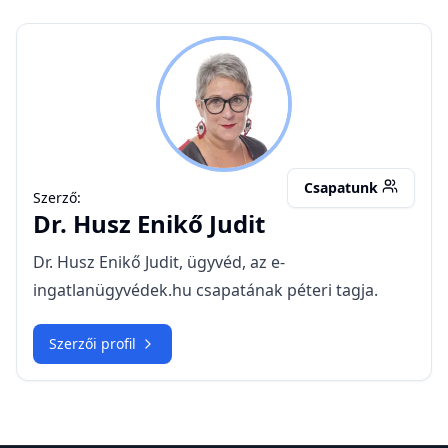
HEJ
Csapatunk
Szerző:
Dr.
Husz Enikő Judit
Dr. Husz Enikő Judit, ügyvéd, az e-
ingatlanügyvédek.hu csapatának péteri tagja.
Szerzői profil