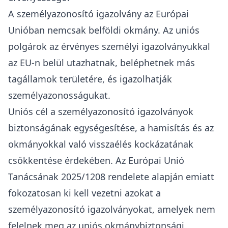
A személyazonosító igazolvány az Európai
Unióban nemcsak belföldi okmány. Az uniós
polgárok az érvényes személyi igazolványukkal
az EU-n belül utazhatnak, beléphetnek más
tagállamok területére, és igazolhatják
személyazonosságukat.
Uniós cél a személyazonosító igazolványok
biztonságának egységesítése, a hamisítás és az
okmányokkal való visszaélés kockázatának
csökkentése érdekében. Az
Európai Unió
Tanácsának 2025/1208 rendelete
alapján emiatt
fokozatosan ki kell vezetni azokat a
személyazonosító igazolványokat, amelyek nem
felelnek meg az uniós okmánybiztonsági