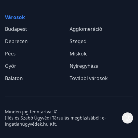
Városok
Budapest
Agglomeráció
Debrecen
Szeged
Pécs
Miskolc
Győr
Nyíregyháza
Balaton
További városok
Minden jog fenntartva! ©
Illés és Szabó Ügyvédi Társulás megbízásából: e-
ingatlanügyvédek.hu Kft.