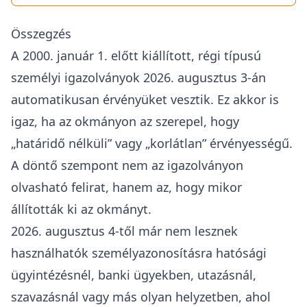
Összegzés
A 2000. január 1. előtt kiállított, régi típusú
személyi igazolványok 2026. augusztus 3-án
automatikusan érvényüket vesztik. Ez akkor is
igaz, ha az okmányon az szerepel, hogy
„határidő nélküli” vagy „korlátlan” érvényességű.
A döntő szempont nem az igazolványon
olvasható felirat, hanem az, hogy mikor
állították ki az okmányt.
2026. augusztus 4-től már nem lesznek
használhatók személyazonosításra hatósági
ügyintézésnél, banki ügyekben, utazásnál,
szavazásnál vagy más olyan helyzetben, ahol