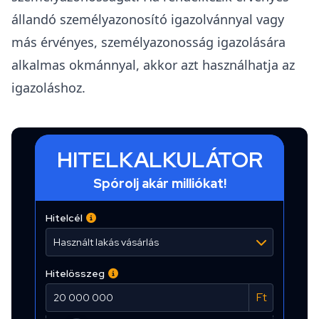
állandó személyazonosító igazolvánnyal vagy
más érvényes, személyazonosság igazolására
alkalmas okmánnyal, akkor azt használhatja az
igazoláshoz.