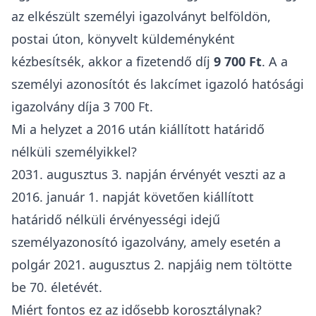
az elkészült személyi igazolványt belföldön,
postai úton, könyvelt küldeményként
kézbesítsék, akkor a fizetendő díj
9 700 Ft
. A a
személyi azonosítót és lakcímet igazoló hatósági
igazolvány díja 3 700 Ft.
Mi a helyzet a 2016 után kiállított határidő
nélküli személyikkel?
2031. augusztus 3. napján érvényét veszti az a
2016. január 1. napját követően kiállított
határidő nélküli érvényességi idejű
személyazonosító igazolvány, amely esetén a
polgár 2021. augusztus 2. napjáig nem töltötte
be 70. életévét.
Miért fontos ez az idősebb korosztálynak?