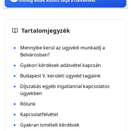
mindig elsők között látja a cikkeinket
Tartalomjegyzék
Mennyibe kerül az ügyvédi munkadíj a
Belvárosban?
Gyakori kérdések adásvétel kapcsán
Budapest V. kerületi ügyvéd tagjaink
Díjszabás egyéb ingatlannal kapcsolatos
ügyekben
Rólunk
Kapcsolatfelvétel
Gyakran ismételt kérdések