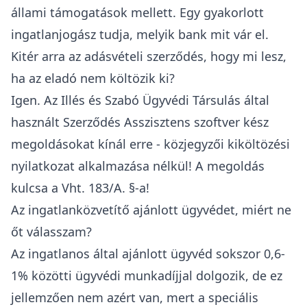
állami támogatások mellett. Egy gyakorlott
ingatlanjogász tudja, melyik bank mit vár el.
Kitér arra az adásvételi szerződés, hogy mi lesz,
ha az eladó nem költözik ki?
Igen. Az Illés és Szabó Ügyvédi Társulás által
használt Szerződés Asszisztens szoftver kész
megoldásokat kínál erre - közjegyzői kiköltözési
nyilatkozat alkalmazása nélkül! A megoldás
kulcsa a Vht. 183/A. §-a!
Az ingatlanközvetítő ajánlott ügyvédet, miért ne
őt válasszam?
Az ingatlanos által ajánlott ügyvéd sokszor 0,6-
1% közötti ügyvédi munkadíjjal dolgozik, de ez
jellemzően nem azért van, mert a speciális