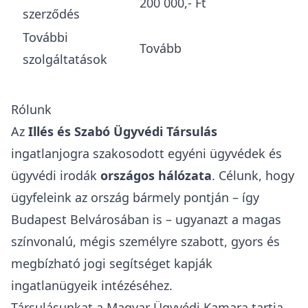
200 000,- Ft
szerződés
További
Tovább
szolgáltatások
Rólunk
Az
Illés és Szabó Ügyvédi Társulás
ingatlanjogra szakosodott egyéni ügyvédek és
ügyvédi irodák
országos hálózata
. Célunk, hogy
ügyfeleink az ország bármely pontján – így
Budapest Belvárosában is – ugyanazt a magas
színvonalú, mégis személyre szabott, gyors és
megbízható jogi segítséget kapják
ingatlanügyeik intézéséhez.
Társulásunkat a
Magyar Ügyvédi Kamara
tartja