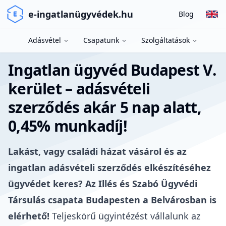
e-ingatlanügyvédek.hu
Blog
Adásvétel
Csapatunk
Szolgáltatások
Ingatlan ügyvéd Budapest V.
kerület – adásvételi
szerződés akár 5 nap alatt,
0,45% munkadíj!
Lakást, vagy családi házat vásárol és az
ingatlan adásvételi szerződés elkészítéséhez
ügyvédet keres? Az Illés és Szabó Ügyvédi
Társulás csapata Budapesten a Belvárosban is
elérhető!
Teljeskörű ügyintézést vállalunk az