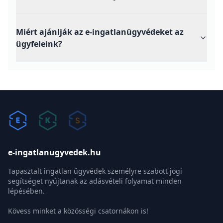
Miért ajánlják az e-ingatlanügyvédeket az
ügyfeleink?
e-ingatlanugyvedek.hu
Tapasztalt ingatlan ügyvédek személyre szabott jogi
segítséget nyújtanak az adásvételi folyamat minden
lépésében.
Kövess minket a közösségi csatornákon is!