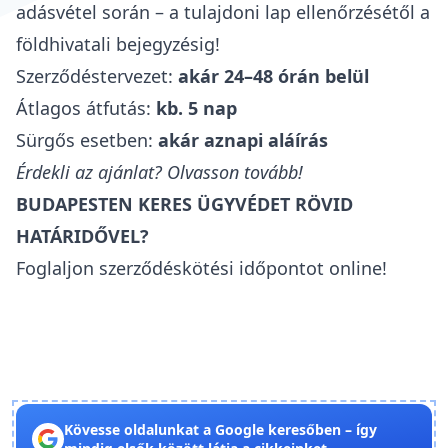
adásvétel során – a tulajdoni lap ellenőrzésétől a
földhivatali bejegyzésig!
Szerződéstervezet:
akár 24–48 órán belül
Átlagos átfutás:
kb. 5 nap
Sürgős esetben:
akár aznapi aláírás
Érdekli az ajánlat? Olvasson tovább!
BUDAPESTEN KERES ÜGYVÉDET RÖVID
HATÁRIDŐVEL?
Foglaljon szerződéskötési időpontot online!
Kövesse oldalunkat a Google keresőben – így