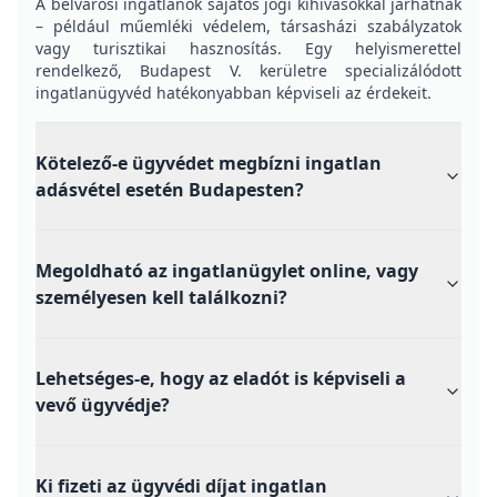
A belvárosi ingatlanok sajátos jogi kihívásokkal járhatnak
– például műemléki védelem, társasházi szabályzatok
vagy turisztikai hasznosítás. Egy helyismerettel
rendelkező, Budapest V. kerületre specializálódott
ingatlanügyvéd hatékonyabban képviseli az érdekeit.
Kötelező-e ügyvédet megbízni ingatlan
adásvétel esetén Budapesten?
Megoldható az ingatlanügylet online, vagy
személyesen kell találkozni?
Lehetséges-e, hogy az eladót is képviseli a
vevő ügyvédje?
Ki fizeti az ügyvédi díjat ingatlan