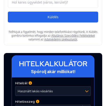
Küldés
Felhívjuk a figyelmét, hogy minden telefonhívást rögzítünk. A Küldés
gombra kattintva elfogadja az
Általános Szerződési Feltételeket
valamint az
Adatvédelmi tájékoztatót
.