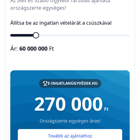
Az Illés és Szabó Ügyvédi Társulás ajánlata
országszerte egységes!
Állítsa be az ingatlan vételárát a csúszkával
Ár:
60 000 000
Ft
E-INGATLANÜGYVÉDEK.HU
270 000
Ft
Országszerte egységes áron!
Tovább az ajánlathoz