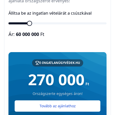
ajánlata országszerte érvényes!
Állítsa be az ingatlan vételárát a csúszkával
Ár:
60 000 000
Ft
E-INGATLANÜGYVÉDEK.HU
270 000
Ft
Országszerte egységes áron!
Tovább az ajánlathoz