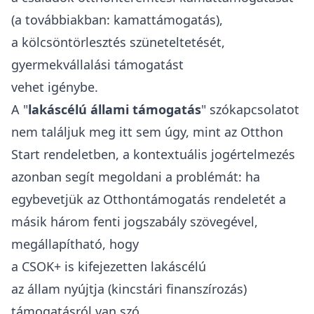
(a továbbiakban: kamattámogatás),
a kölcsöntörlesztés szüneteltetését,
gyermekvállalási támogatást
vehet igénybe.
A "
lakáscélú állami támogatás
" szókapcsolatot
nem találjuk meg itt sem úgy, mint az Otthon
Start rendeletben, a kontextuális jogértelmezés
azonban segít megoldani a problémát: ha
egybevetjük az Otthontámogatás rendeletét a
másik három fenti jogszabály szövegével,
megállapítható, hogy
a CSOK+ is kifejezetten lakáscélú
az állam nyújtja (kincstári finanszírozás)
támogatásról van szó.