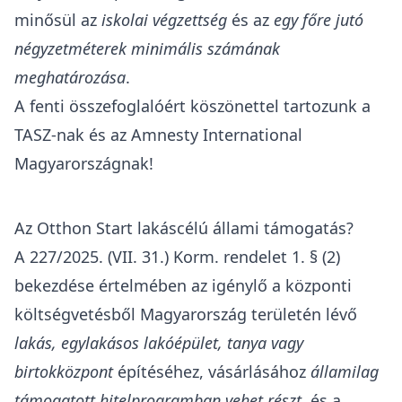
minősül az
iskolai végzettség
és az
egy főre jutó
négyzetméterek minimális számának
meghatározása
.
A fenti összefoglalóért köszönettel tartozunk a
TASZ
-nak és az
Amnesty International
Magyarországnak
!
Az Otthon Start lakáscélú állami támogatás?
A
227/2025. (VII. 31.) Korm. rendelet
1. § (2)
bekezdése értelmében az igénylő a központi
költségvetésből Magyarország területén lévő
lakás, egylakásos lakóépület, tanya vagy
birtokközpont
építéséhez, vásárlásához
államilag
támogatott hitelprogramban vehet részt
, és a