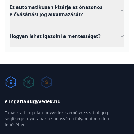
Ez automatikusan kizárja az önazonos
elővásárlási jog alkalmazását?
Hogyan lehet igazolni a mentességet?
e-ingatlanugyvedek.hu
Tapasztalt ingatlan ügyvédek személyre szabott jogi
segítséget nyújtanak az adásvételi folyamat minden
lépésében.