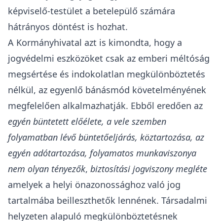
képviselő-testület a betelepülő számára
hátrányos döntést is hozhat.
A Kormányhivatal azt is kimondta, hogy a
jogvédelmi eszközöket csak az emberi méltóság
megsértése és indokolatlan megkülönböztetés
nélkül, az egyenlő bánásmód követelményének
megfelelően alkalmazhatják. Ebből eredően az
egyén büntetett előélete, a vele szemben
folyamatban lévő büntetőeljárás, köztartozása, az
egyén adótartozása, folyamatos munkaviszonya
nem olyan tényezők
,
biztosítási jogviszony megléte
amelyek a helyi önazonossághoz való jog
tartalmába beilleszthetők lennének. Társadalmi
helyzeten alapuló megkülönböztetésnek