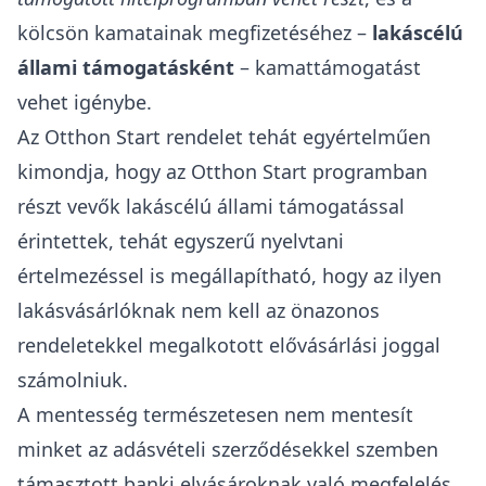
kölcsön kamatainak megfizetéséhez –
lakáscélú
állami támogatásként
– kamattámogatást
vehet igénybe.
Az Otthon Start rendelet tehát egyértelműen
kimondja, hogy az Otthon Start programban
részt vevők lakáscélú állami támogatással
érintettek, tehát egyszerű nyelvtani
értelmezéssel is megállapítható, hogy az ilyen
lakásvásárlóknak nem kell az önazonos
rendeletekkel megalkotott elővásárlási joggal
számolniuk.
A mentesség természetesen nem mentesít
minket az adásvételi szerződésekkel szemben
támasztott banki elvásároknak való megfelelés