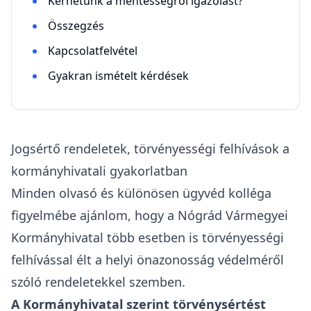
Kérhetünk a mentességről igazolást?
Összegzés
Kapcsolatfelvétel
Gyakran ismételt kérdések
Jogsértő rendeletek, törvényességi felhívások a
kormányhivatali gyakorlatban
Minden olvasó és különösen ügyvéd kolléga
figyelmébe ajánlom, hogy a Nógrád Vármegyei
Kormányhivatal több esetben is törvényességi
felhívással élt a helyi önazonosság védelméről
szóló rendeletekkel szemben.
A Kormányhivatal szerint törvénysértést