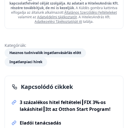
kapcsolatfelvétel célját szolgálja. Az adatait a HitelesAndrás Kft.
részére továbbítjuk, de mi is kezeljük.
A Küldés gombra kattintva
elfogadja az általunk alkalmazott
Általános Szerződési Feltételeket
valamint az
Adatvédelmi tájékoztatót
. A HitelesAndrás Kft.
Adatkezelési Tájékoztatóját itt
találja.
Kategóriák:
Hasznos tudnivalók ingatlanvásárlás előtt
Ingatlanpiaci hírek
Kapcsolódó cikkek
3 százalékos hitel feltételei┃FIX 3%-os
lakáshitel┃Itt az Otthon Start Program!
Eladói tanácsadás