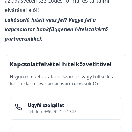
az adásvételi szerződés formai és tartalmi
elvárásai alól!
Lakáscélú hitelt vesz fel? Vegye fel a
kapcsolatot bankfüggetlen hitelszakértő
partnerünkkel!
Kapcsolatfelvétel hitelközvetítővel
Hívjon minket az alábbi számon vagy töltse ki a
lenti űrlapot és hamarosan keressük Önt!
Ügyfélszolgálat
Telefon: +36 70 719 1347