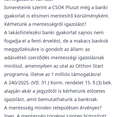
Ismereteink szerint a CSOK Pluszt még a banki
gyakorlat is elismeri mentesítő körülményként.
Kérhetünk a mentességről igazolást?
A
lakáshitelezési banki gyakorlat
sajnos nem
fogadja el a fenti érvelést, de a makacs bankok
meggyőzésükre is gondolt az állam: az
adásvételi szerződés
mentességi igazolásnak
minősül, amennyiben az utal az Otthon Start
programra, illetve az 1 milliós támogatásra!
A 240/2025. (VII. 31.) Korm. rendelet 15. § (3) bek.
alapján akár a jegyzőtől is kérhetünk előzetes
igazolást, amit bemutathatunk a banknak.
A mentesség minden településen érvényes?
Igen. A mentesség törvényi szinten biztosított,