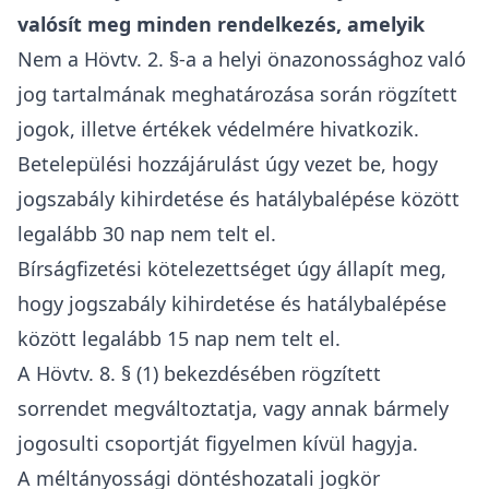
valósít meg minden rendelkezés, amelyik
Nem a Hövtv. 2. §-a a helyi önazonossághoz való
jog tartalmának meghatározása során rögzített
jogok, illetve értékek védelmére hivatkozik.
Betelepülési hozzájárulást úgy vezet be, hogy
jogszabály kihirdetése és hatálybalépése között
legalább 30 nap nem telt el.
Bírságfizetési kötelezettséget úgy állapít meg,
hogy jogszabály kihirdetése és hatálybalépése
között legalább 15 nap nem telt el.
A Hövtv. 8. § (1) bekezdésében rögzített
sorrendet megváltoztatja, vagy annak bármely
jogosulti csoportját figyelmen kívül hagyja.
A méltányossági döntéshozatali jogkör