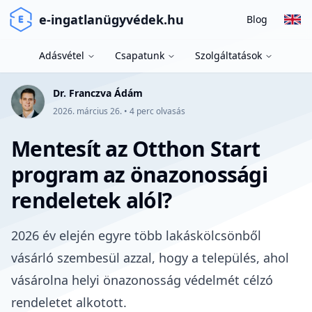
e-ingatlanügyvédek.hu
Blog
Adásvétel
Csapatunk
Szolgáltatások
Dr. Franczva Ádám
2026. március 26.
•
4
perc olvasás
Mentesít az Otthon Start
program az önazonossági
rendeletek alól?
2026 év elején egyre több
lakáskölcsönből
vásárló
szembesül azzal, hogy a
település, ahol
vásárolna helyi önazonosság védelmét célzó
rendeletet alkotott
.