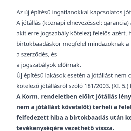
Az új építésű ingatlanokkal kapcsolatos jót
A jótállás (köznapi elnevezéssel: garancia) 
akit erre jogszabály kötelez) felelős azért,
birtokbaadáskor
megfelel mindazoknak a
a szerződés, és
a jogszabályok előírnak.
Új építésű lakások esetén a jótállást nem c
kötelező jótállásról szóló 181/2003. (XI. 5.)
A Korm. rendeletben előírt jótállás lény
nem a jótállást követelőt) terheli a fele
felfedezett hiba a birtokbaadás után k
tevékenységére vezethető vissza.