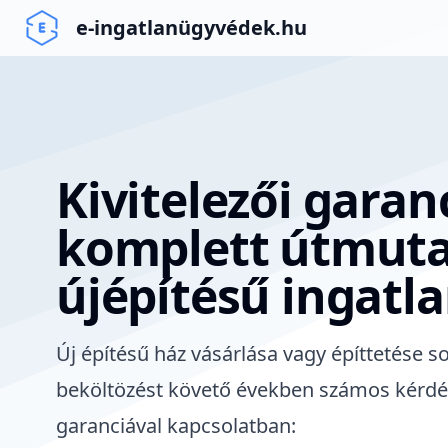
e-ingatlanügyvédek.hu
Kivitelezői garanc
komplett útmut
újépítésű ingatl
Új építésű ház vásárlása vagy építtetése
so
beköltözést követő években számos kérdés
garanciával kapcsolatban: