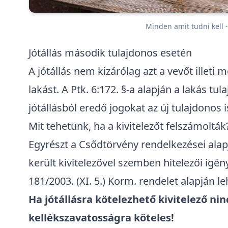
Minden amit tudni kell -
Jótállás második tulajdonos esetén
A jótállás nem kizárólag azt a vevőt illeti 
lakást. A Ptk. 6:172. §-a alapján a lakás t
jótállásból eredő jogokat az új tulajdonos 
Mit tehetünk, ha a kivitelezőt felszámolták
Egyrészt a
Csődtörvény
rendelkezései alapj
került kivitelezővel szemben hitelezői igé
181/2003. (XI. 5.) Korm. rendelet alapján le
Ha jótállásra kötelezhető kivitelező nin
kellékszavatosságra köteles!