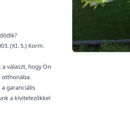
adódik?
3. (XI. 5.) Korm.
a választ, hogy Ön
 otthonába.
 a garanciális
nk a kivitelezőkkel