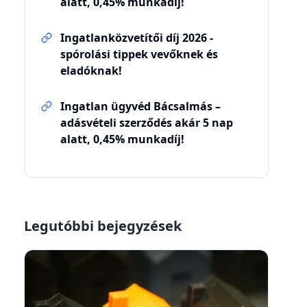
alatt, 0,45% munkadíj!
Ingatlanközvetítői díj 2026 -
spórolási tippek vevőknek és
eladóknak!
Ingatlan ügyvéd Bácsalmás –
adásvételi szerződés akár 5 nap
alatt, 0,45% munkadíj!
Legutóbbi bejegyzések