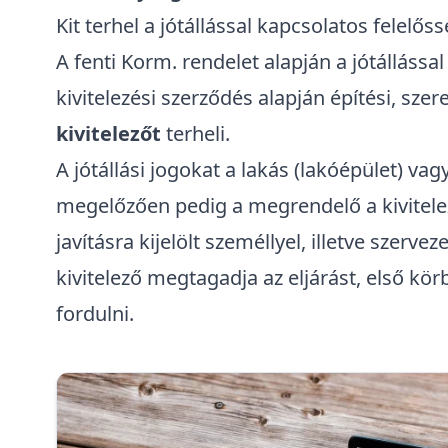
Kit terhel a jótállással kapcsolatos felelős
A fenti Korm. rendelet alapján a jótállássa
kivitelezési szerződés alapján építési, sze
kivitelezőt
terheli.
A jótállási jogokat a lakás (lakóépület) va
megelőzően pedig a megrendelő a kivitelezé
javításra kijelölt személlyel, illetve szer
kivitelező megtagadja az eljárást, első kö
fordulni.