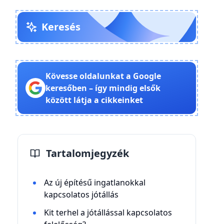
Keresés
Kövesse oldalunkat a Google
keresőben – így mindig elsők
között látja a cikkeinket
Tartalomjegyzék
Az új építésű ingatlanokkal
kapcsolatos jótállás
Kit terhel a jótállással kapcsolatos