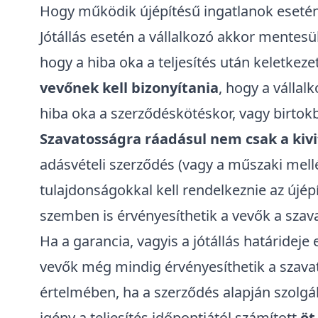
Hogy működik újépítésű ingatlanok esetén
Jótállás esetén a vállalkozó akkor mentesül 
hogy a hiba oka a teljesítés után keletkeze
vevőnek kell bizonyítania
, hogy a vállal
hiba oka a szerződéskötéskor, vagy birtok
Szavatosságra ráadásul nem csak a kivit
adásvételi szerződés (vagy a műszaki mellé
tulajdonságokkal kell rendelkeznie az újép
szemben is érvényesíthetik a vevők a szava
Ha a garancia, vagyis a jótállás határideje 
vevők még mindig érvényesíthetik a szavatos
értelmében, ha a szerződés alapján szolgál
igény a teljesítés időpontjától számított
öt