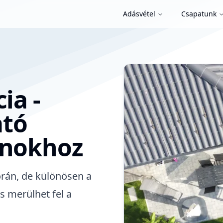
Adásvétel
Csapatunk
ia -
ató
anokhoz
rán, de különösen a
 merülhet fel a