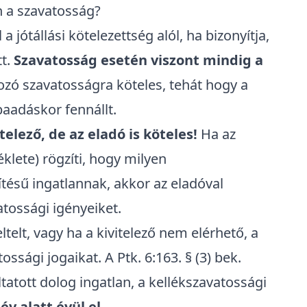
 a szavatosság?
a jótállási kötelezettség alól, ha bizonyítja,
tt.
Szavatosság esetén viszont mindig a
kozó szavatosságra köteles, tehát hogy a
baadáskor fennállt.
elező, de az eladó is köteles
!
Ha az
klete) rögzíti, hogy milyen
ítésű ingatlannak, akkor az eladóval
tossági igényeiket.
eltelt, vagy ha a kivitelező nem elérhető, a
sági jogaikat. A Ptk. 6:163. § (3) bek.
tatott dolog ingatlan, a kellékszavatossági
 év alatt évül el
.