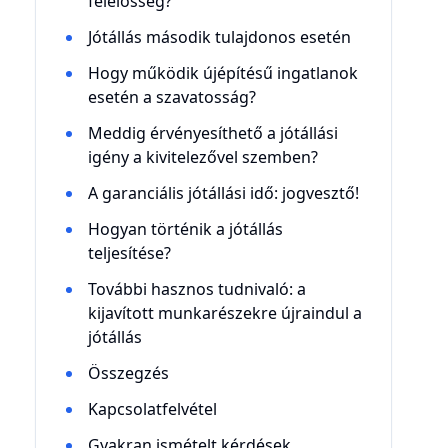
felelősség?
Jótállás második tulajdonos esetén
Hogy működik újépítésű ingatlanok
esetén a szavatosság?
Meddig érvényesíthető a jótállási
igény a kivitelezővel szemben?
A garanciális jótállási idő: jogvesztő!
Hogyan történik a jótállás
teljesítése?
További hasznos tudnivaló: a
kijavított munkarészekre újraindul a
jótállás
Összegzés
Kapcsolatfelvétel
Gyakran ismételt kérdések