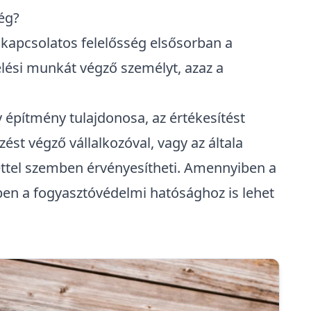
ség?
l kapcsolatos felelősség elsősorban a
relési munkát végző személyt, azaz a
gy építmény tulajdonosa, az értékesítést
st végző vállalkozóval, vagy az általa
vezettel szemben érvényesítheti. Amennyiben a
rben a
fogyasztóvédelmi hatósághoz
is lehet