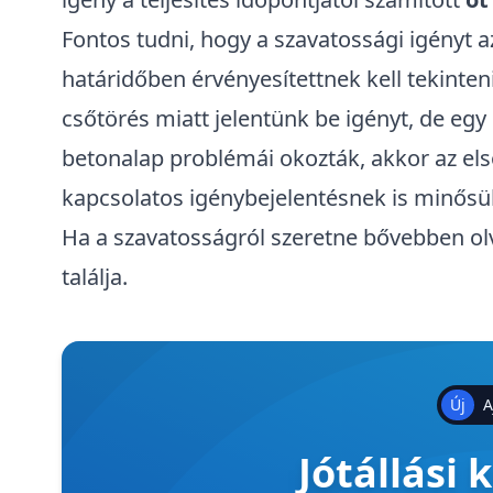
Fontos tudni, hogy a szavatossági igényt a
határidőben érvényesítettnek kell tekinteni,
csőtörés miatt jelentünk be igényt, de egy 
betonalap problémái okozták, akkor az els
kapcsolatos igénybejelentésnek is minősül
Ha a szavatosságról szeretne bővebben olv
találja.
Új
A
Jótállási 