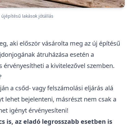
 újépítésű lakások jótállás
meg, aki először vásárolta meg az új építésű
ulajdonjogának átruházása esetén a
is érvényesítheti a kivitelezővel szemben.
?
án a csőd- vagy felszámolási eljárás alá
nyt lehet bejelenteni, másrészt nem csak a
het igényt érvényesíteni!
cs is, az eladó legrosszabb esetben is