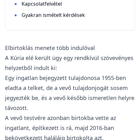
Kapcsolatfelvétel
Gyakran ismételt kérdések
Elbirtoklás menete több indulóval
A Kúria elé került ügy egy rendkívül szövevényes
helyzetből indult ki:
Egy ingatlan bejegyzett tulajdonosa 1955-ben
eladta a telket, de a vevő tulajdonjogát sosem
jegyezték be, és a vevő később ismeretlen helyre
távozott.
A vevő testvére azonban birtokba vette az
ingatlant, építkezett is rá, majd 2016-ban
bekövetkezett haláláig birtokolta azt.