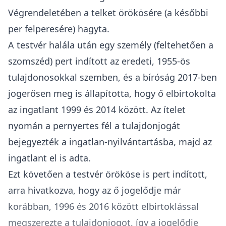
Végrendeletében a telket örökösére (a későbbi
per felperesére) hagyta.
A testvér halála után egy személy (feltehetően a
szomszéd) pert indított az eredeti, 1955-ös
tulajdonosokkal szemben, és a bíróság 2017-ben
jogerősen meg is állapította, hogy ő elbirtokolta
az ingatlant 1999 és 2014 között. Az ítelet
nyomán a pernyertes fél a tulajdonjogát
bejegyezték a ingatlan-nyilvántartásba, majd az
ingatlant el is adta.
Ezt követően a testvér örököse is pert indított,
arra hivatkozva, hogy az ő jogelődje már
korábban, 1996 és 2016 között elbirtoklással
megszerezte a tulajdonjogot, így a jogelődje