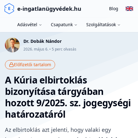
e-ingatlanügyvédek.hu
Blog
Adásvétel
Csapatunk
Szolgáltatások
Dr. Dobák Nándor
2026. május 6.
•
5
perc olvasás
Előfizetői tartalom
A Kúria elbirtoklás
bizonyítása tárgyában
hozott 9/2025. sz. jogegységi
határozatáról
Az
elbirtoklás azt jelenti
, hogy valaki egy