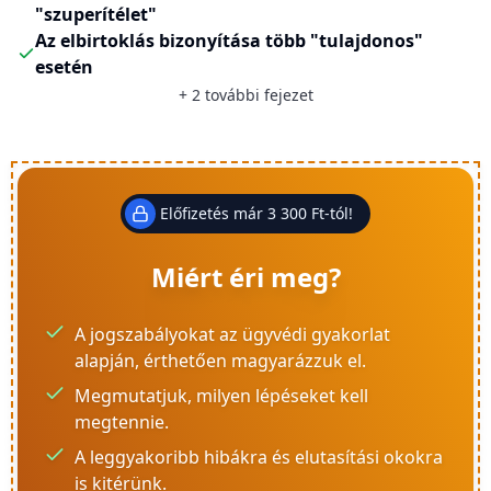
"szuperítélet"
Az elbirtoklás bizonyítása több "tulajdonos"
esetén
+
2
további fejezet
Előfizetés már 3 300 Ft-tól!
Miért éri meg?
A jogszabályokat az ügyvédi gyakorlat
alapján, érthetően magyarázzuk el.
Megmutatjuk, milyen lépéseket kell
megtennie.
A leggyakoribb hibákra és elutasítási okokra
is kitérünk.