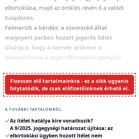
elbirtoklása, majd az öröklés révén ő a valódi
tulajdonos.
Felmerült a kérdés: a szomszéd által
megnyert perben hozott jogerős ítélet
kizárja-e, hogy a testvér örököse is
bizonyíthassa a saját elbirtoklási igényét?
Fizessen elő tartalmainkra - ez a cikk ugyanis
folytatódik, de csak előfizetőinknek érhető el.
A TOVÁBBI TARTALOMBÓL:
Az ítélet hatálya kire vonatkozik?
A 9/2025. jogegységi határozat újítása: az
elbirtoklási ügyben hozott ítélet nem