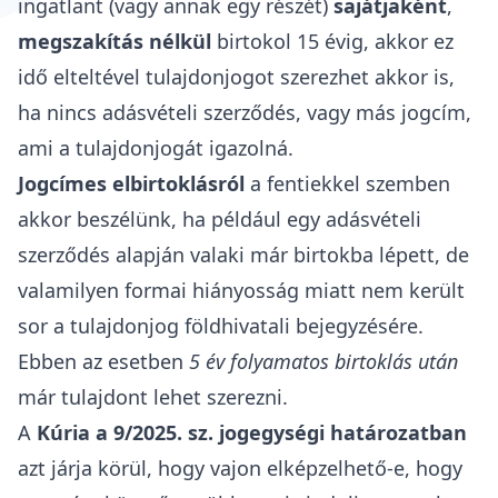
ingatlant (vagy annak egy részét)
sajátjaként
,
megszakítás nélkül
birtokol 15 évig, akkor ez
idő elteltével tulajdonjogot szerezhet akkor is,
ha nincs
adásvételi szerződés
, vagy más jogcím,
ami a tulajdonjogát igazolná.
Jogcímes elbirtoklásról
a fentiekkel szemben
akkor beszélünk, ha például egy adásvételi
szerződés alapján valaki már birtokba lépett, de
valamilyen formai hiányosság miatt nem került
sor a
tulajdonjog földhivatali bejegyzésére
.
Ebben az esetben
5 év folyamatos birtoklás után
már tulajdont lehet szerezni.
A
Kúria a 9/2025. sz. jogegységi határozatban
azt járja körül, hogy vajon elképzelhető-e, hogy