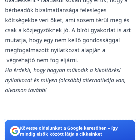
óvadékként
- ráadásul sokan úgy érzik, hogy a
bérbeadók bizalmatlansága felesleges
költségekbe veri őket, ami sosem térül meg és
csak a közjegyzőknek jó. A bírói gyakorlat is azt
mutatja, hogy egy nem kellő gondossággal
megfogalmazott nyilatkozat alapján a
végrehajtó nem fog eljárni.
Ha érdekli, hogy hogyan működik a kiköltözési
nyilatkozat és milyen (olcsóbb) alternatívája van,
olvasson tovább!
Kövesse oldalunkat a Google keresőben – így
mindig elsők között látja a cikkeinket