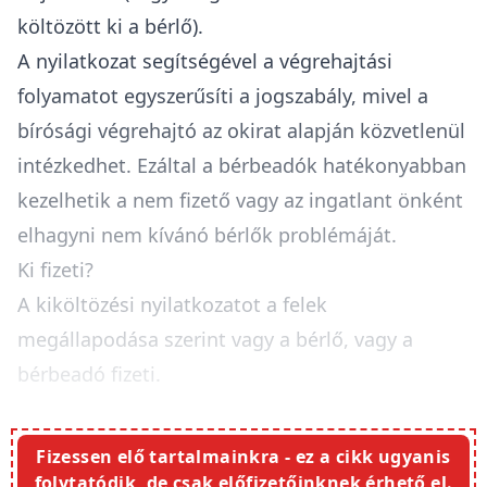
költözött ki a bérlő).
A nyilatkozat segítségével a végrehajtási
folyamatot egyszerűsíti a jogszabály, mivel a
bírósági végrehajtó
az okirat alapján közvetlenül
intézkedhet. Ezáltal a bérbeadók hatékonyabban
kezelhetik a nem fizető vagy az ingatlant önként
elhagyni nem kívánó bérlők problémáját.
Ki fizeti?
A
kiköltözési nyilatkozatot a felek
megállapodása szerint vagy a bérlő, vagy a
bérbeadó fizeti
.
Fizessen elő tartalmainkra - ez a cikk ugyanis
folytatódik, de csak előfizetőinknek érhető el.