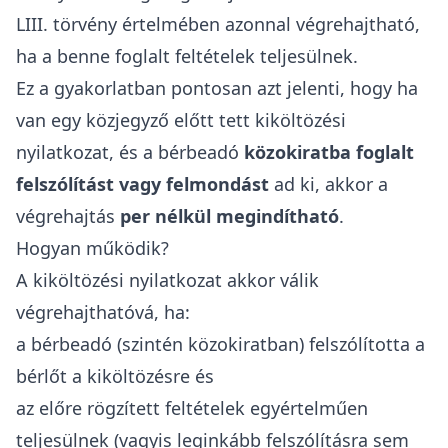
LIII. törvén
y értelmében azonnal végrehajtható,
ha a benne foglalt feltételek teljesülnek.
Ez a gyakorlatban pontosan azt jelenti, hogy ha
van egy közjegyző előtt tett kiköltözési
nyilatkozat, és a bérbeadó
közokiratba foglalt
felszólítást vagy felmondást
ad ki, akkor a
végrehajtás
per nélkül megindítható
.
Hogyan működik?
A kiköltözési nyilatkozat akkor válik
végrehajthatóvá, ha:
a bérbeadó (szintén közokiratban) felszólította a
bérlőt a kiköltözésre és
az előre rögzített feltételek egyértelműen
teljesülnek (vagyis leginkább felszólításra sem