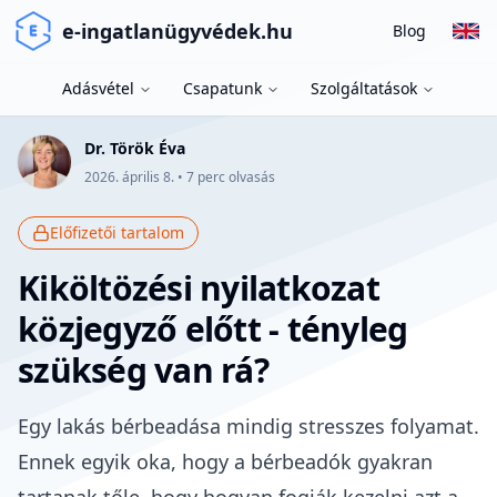
e-ingatlanügyvédek.hu
Blog
Adásvétel
Csapatunk
Szolgáltatások
Dr. Török Éva
2026. április 8.
•
7
perc olvasás
Előfizetői tartalom
Kiköltözési nyilatkozat
közjegyző előtt - tényleg
szükség van rá?
Egy lakás bérbeadása mindig stresszes folyamat.
Ennek egyik oka, hogy a bérbeadók gyakran