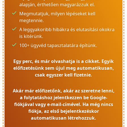
alapján, érthetően magyarázzuk el.
Megmutatjuk, milyen lépéseket kell
megtennie.
A leggyakoribb hibákra és elutasítási okokra
is kitérünk.
100+ ügyvéd tapasztalatára építünk.
Egy perc, és már olvashatja is a cikket. Egyik
előfizetésünk sem újul meg automatikusan,
csak egyszer kell fizetnie.
Akár már előfizetőnk, akár az szeretne lenni,
a folytatáshoz jelentkezzen be Google-
fiókjával vagy e-mail-címével. Ha még nincs
fiókja, az első bejelentkezéskor
automatikusan létrehozzuk.