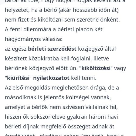
tartanak tőle, hogy hogyan fogják kezelni azt a
helyzetet, ha a bérlő (akár hosszabb időn át)
nem fizet és kiköltözni sem szeretne önként.
A fenti dilemmára a bérleti piacon két
hagyományos válasza:
az
egész
bérleti szerződést
közjegyző által
készített közokiratba kell foglalni, illetve
bérlőnek közjegyző előtt ún. "
kiköltözési
" vagy
"
kiürítési
"
nyilatkozatot
kell tenni.
Az első megoldás meglehetősen drága, de a
másodiknak is jelentős költségei vannak,
amelyet a bérlők nem szívesen vállalnak fel,
hiszen ők sokszor eleve gyakran
három havi
bérleti díjnak megfelelő összeget adnak át