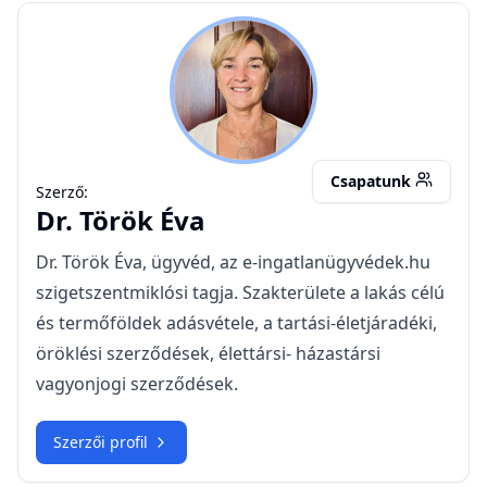
TÉ
Csapatunk
Szerző:
Dr.
Török Éva
Dr. Török Éva, ügyvéd, az e-ingatlanügyvédek.hu
szigetszentmiklósi tagja. Szakterülete a lakás célú
és termőföldek adásvétele, a tartási-életjáradéki,
öröklési szerződések, élettársi- házastársi
vagyonjogi szerződések.
Szerzői profil