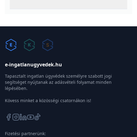
e-ingatlanugyvedek.hu
Tapasztalt ingatlan ügyvédek személyre szabott jogi
segítséget nyújtanak az adásvételi folyamat minden
lépésében.
Kövess minket a közösségi csatornákon is!
Fizetési partnerünk: