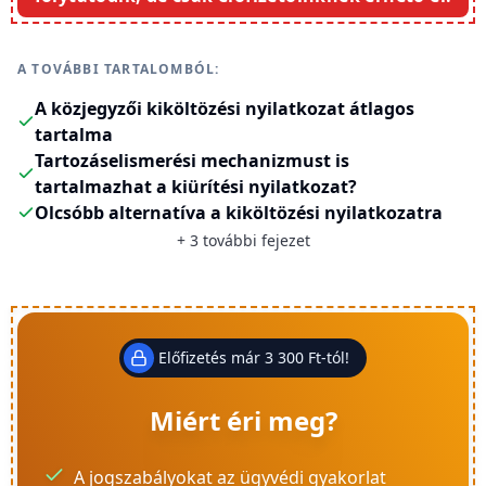
A TOVÁBBI TARTALOMBÓL:
A közjegyzői kiköltözési nyilatkozat átlagos
tartalma
Tartozáselismerési mechanizmust is
tartalmazhat a kiürítési nyilatkozat?
Olcsóbb alternatíva a kiköltözési nyilatkozatra
+
3
további fejezet
Előfizetés már 3 300 Ft-tól!
Miért éri meg?
A jogszabályokat az ügyvédi gyakorlat