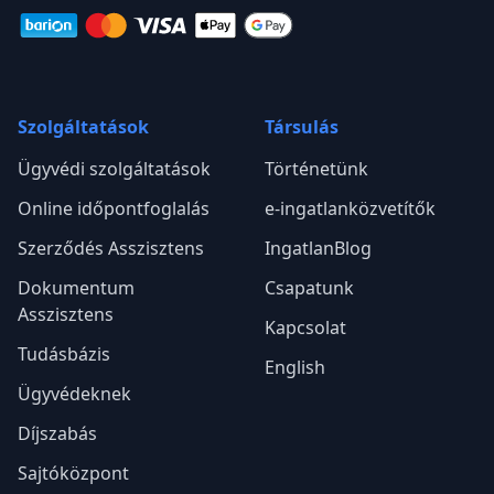
Szolgáltatások
Társulás
Ügyvédi szolgáltatások
Történetünk
Online időpontfoglalás
e-ingatlanközvetítők
Szerződés Asszisztens
IngatlanBlog
Dokumentum
Csapatunk
Asszisztens
Kapcsolat
Tudásbázis
English
Ügyvédeknek
Díjszabás
Sajtóközpont