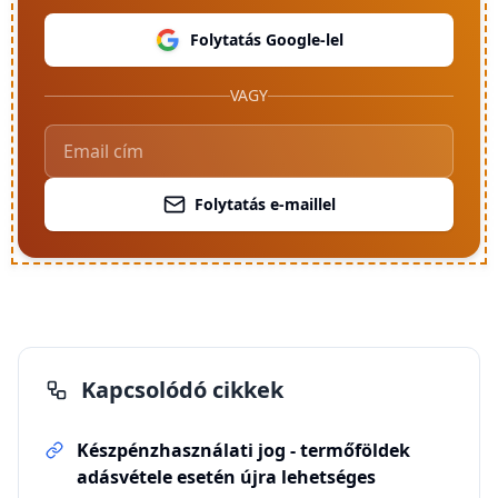
Folytatás Google-lel
VAGY
Folytatás e-maillel
Kapcsolódó cikkek
Készpénzhasználati jog - termőföldek
adásvétele esetén újra lehetséges