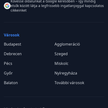
Kövesse oldalunkat a Google keresőben – így mindig
elsők között látja a legfrissebb ingatlanjoggal kapcsolatos
cikkeinket
Városok
Budapest
Agglomeráció
Debrecen
Szeged
Pécs
Miskolc
Győr
Nyíregyháza
Balaton
További városok