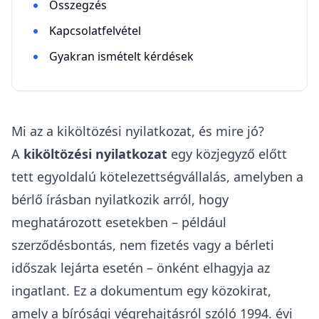
Összegzés
Kapcsolatfelvétel
Gyakran ismételt kérdések
Mi az a kiköltözési nyilatkozat, és mire jó?
A
kiköltözési nyilatkozat
egy
közjegyző előtt
tett
egyoldalú kötelezettségvállalás, amelyben a
bérlő írásban nyilatkozik arról, hogy
meghatározott esetekben – például
szerződésbontás, nem fizetés vagy a bérleti
időszak lejárta esetén – önként elhagyja az
ingatlant. Ez a dokumentum egy közokirat,
amely a
bírósági végrehajtásról szóló 1994. évi