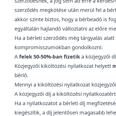
szerződésnek
, a jog sem ad erre a kérdésr
szerződés megkötése után merül fel a bérbe
akkor szinte biztos, hogy a bérbeadó is fogj
egyáltalán hajlandó változtatni az előre me
Ha a bérleti szerződés még tárgyalás alatt
kompromisszumokban gondolkozni:
A
felek 50-50%-ban fizetik
a közjegyzői dí
Közjegyzői kiköltözési nyilatkozat helyett
m
bérlő.
Mennyi a kiköltözési nyilatkozat közjegyzői
A közjegyzői díj a kiköltözési nyilatkozatér
Ha a nyilatkozatot a bérleti díj megfizetés
kiegészítik, a díj jelentősen magasabb lehe