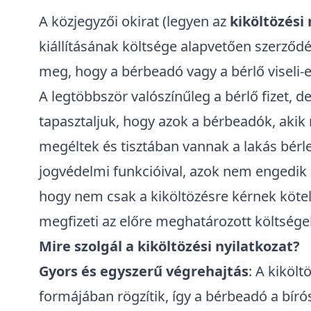
A közjegyzői okirat (legyen az
kiköltözési 
kiállításának költsége alapvetően szerződ
meg, hogy a bérbeadó vagy a bérlő viseli-e 
A legtöbbször valószínűleg a bérlő fizet, 
tapasztaljuk, hogy azok a bérbeadók, akik 
megéltek és tisztában vannak a
lakás bérl
jogvédelmi funkcióival, azok nem engedik k
hogy nem csak a kiköltözésre kérnek kötele
megfizeti az előre meghatározott költségeket
Mire szolgál a kiköltözési nyilatkozat?
Gyors és egyszerű végrehajtás
: A kikölt
formájában rögzítik, így a bérbeadó a bír