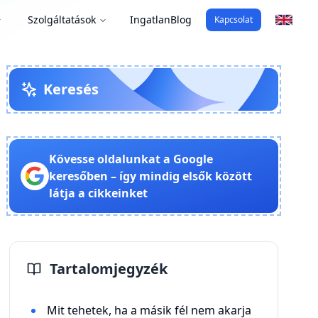
Szolgáltatások
Ingatlan
Blog
Kapcsolat
Keresés
Kövesse oldalunkat a Google
keresőben – így mindig elsők között
látja a cikkeinket
Tartalomjegyzék
Mit tehetek, ha a másik fél nem akarja