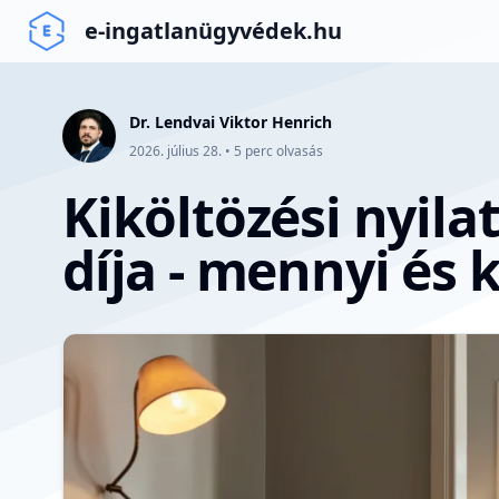
e-ingatlanügyvédek.hu
Dr. Lendvai Viktor Henrich
2026. július 28.
•
5
perc olvasás
Kiköltözési nyila
díja - mennyi és ki