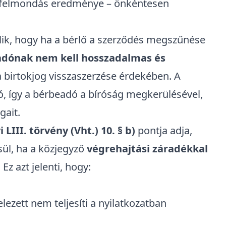
li felmondás eredménye – önkéntesen
lik, hogy ha a bérlő a szerződés megszűnése
dónak nem kell hosszadalmas és
a birtokjog visszaszerzése érdekében. A
tó, így a bérbeadó a bíróság megkerülésével,
gait.
i LIII. törvény
(Vht.) 10. § b)
pontja adja,
ül, ha a közjegyző
végrehajtási záradékkal
 Ez azt jelenti, hogy:
elezett nem teljesíti a nyilatkozatban