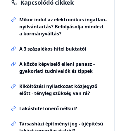
Kapcsolódó cikkek
Mikor indul az elektronikus ingatlan-
nyilvántartás? Befolyásolja mindezt
a kormányváltás?
A 3 százalékos hitel buktatói
A közös képviselő elleni panasz -
gyakorlati tudnivalók és tippek
Kiköltözési nyilatkozat közjegyző
előtt - tényleg szükség van rá?
Lakáshitel önerő nélkül?
Társasházi építményi jog - újépítésű
lakást tervezőasztalról?