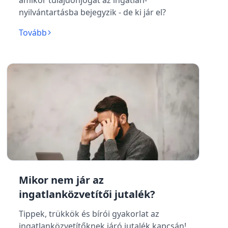
amikor tulajdonjogát az ingatlan-
nyilvántartásba bejegyzik - de ki jár el?
Tovább
Mikor nem jár az
ingatlanközvetítői jutalék?
Tippek, trükkök és bírói gyakorlat az
ingatlanközvetítőknek járó jutalék kapcsán!