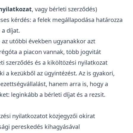
nyilatkozat
, vagy bérleti szerződés)
éses kérdés: a felek megállapodása határozza
a díjat.
de az utóbbi években ugyanakkor azt
régóta a piacon vannak, több jogvitát
eti szerződés
és a
kiköltözési nyilatkozat
i a kezükből az ügyintézést. Az is gyakori,
zettségvállalást, hanem arra is, hogy a
: leginkább a bérleti díjat és a rezsit.
özési nyilatkozatot közjegyzői okirat
ósági pereskedés kihagyásával