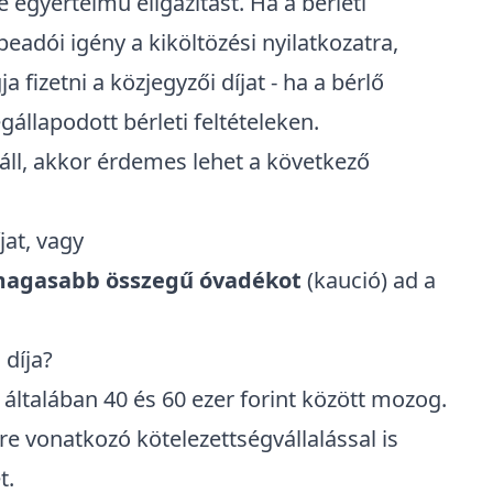
e egyértelmű eligazítást. Ha a bérleti
adói igény a kiköltözési nyilatkozatra,
a fizetni a közjegyzői díjat - ha a bérlő
gállapodott bérleti feltételeken.
 áll, akkor érdemes lehet a következő
jat, vagy
agasabb összegű óvadékot
(kaució) ad a
 díja?
t általában 40 és 60 ezer forint között mozog.
ére vonatkozó kötelezettségvállalással is
t.