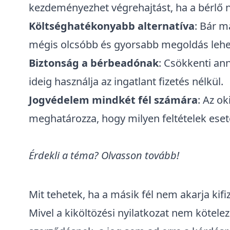
kezdeményezhet végrehajtást, ha a bérlő n
Költséghatékonyabb alternatíva
: Bár m
mégis olcsóbb és gyorsabb megoldás lehet
Biztonság a bérbeadónak
: Csökkenti an
ideig használja az ingatlant fizetés nélkül.
Jogvédelem mindkét fél számára
: Az ok
meghatározza, hogy milyen feltételek eseté
Érdekli a téma? Olvasson tovább!
Mit tehetek, ha a másik fél nem akarja kifiz
Mivel a kiköltözési nyilatkozat nem kötele