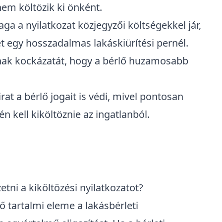
em költözik ki önként.
aga a nyilatkozat közjegyzői költségekkel jár,
 egy hosszadalmas lakáskiürítési pernél.
nak kockázatát, hogy a bérlő huzamosabb
irat a bérlő jogait is védi, mivel pontosan
n kell kiköltöznie az ingatlanból.
etni a kiköltözési nyilatkozatot?
ző tartalmi eleme a
lakásbérleti