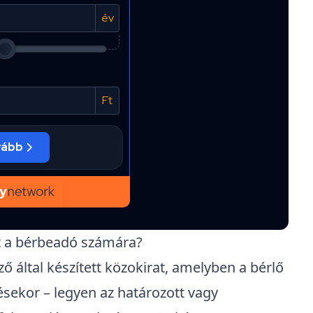
at a bérbeadó számára?
ző által készített közokirat, amelyben a bérlő
ésekor – legyen az határozott vagy