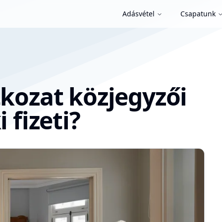
Adásvétel
Csapatunk
tkozat közjegyzői
 fizeti?