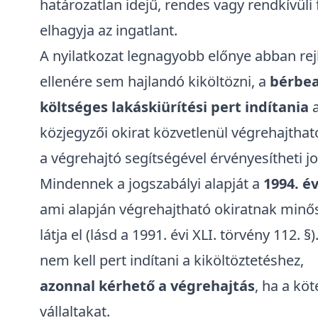
határozatlan idejű, rendes vagy rendkívü
elhagyja az ingatlant.
A nyilatkozat legnagyobb előnye abban rej
ellenére sem hajlandó kiköltözni, a
bérbea
költséges lakáskiürítési pert
indítania
közjegyzői okirat közvetlenül végrehajtha
a végrehajtó segítségével érvényesítheti jo
Mindennek a jogszabályi alapját a
1994. év
ami alapján végrehajtható okiratnak minős
látja el (lásd a
1991. évi XLI. törvény
112. §).
nem kell pert indítani a kiköltöztetéshez,
azonnal kérhető a végrehajtás
, ha a köt
vállaltakat.