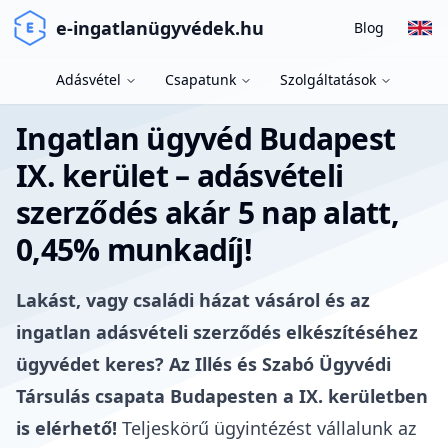
e-ingatlanügyvédek.hu
Blog
Adásvétel
Csapatunk
Szolgáltatások
Ingatlan ügyvéd Budapest
IX. kerület – adásvételi
szerződés akár 5 nap alatt,
0,45% munkadíj!
Lakást, vagy családi házat vásárol és az
ingatlan adásvételi szerződés elkészítéséhez
ügyvédet keres? Az Illés és Szabó Ügyvédi
Társulás csapata Budapesten a IX. kerületben
is elérhető!
Teljeskörű ügyintézést vállalunk az