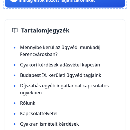
mindig elsők között látja a cikkeinket
Tartalomjegyzék
Mennyibe kerül az ügyvédi munkadíj
Ferencvárosban?
Gyakori kérdések adásvétel kapcsán
Budapest IX. kerületi ügyvéd tagjaink
Díjszabás egyéb ingatlannal kapcsolatos
ügyekben
Rólunk
Kapcsolatfelvétel
Gyakran ismételt kérdések