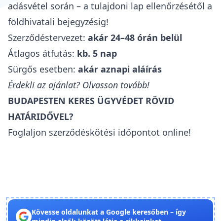
adásvétel során – a tulajdoni lap ellenőrzésétől a
földhivatali bejegyzésig!
Szerződéstervezet:
akár 24–48 órán belül
Átlagos átfutás:
kb. 5 nap
Sürgős esetben:
akár aznapi aláírás
Érdekli az ajánlat? Olvasson tovább!
BUDAPESTEN KERES ÜGYVÉDET RÖVID
HATÁRIDŐVEL?
Foglaljon szerződéskötési időpontot online!
Kövesse oldalunkat a Google keresőben – így