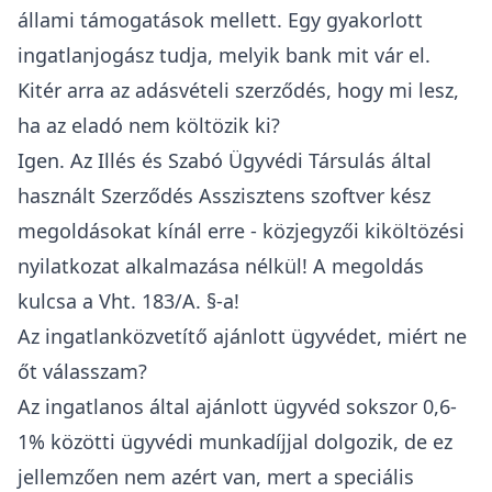
állami támogatások mellett. Egy gyakorlott
ingatlanjogász tudja, melyik bank mit vár el.
Kitér arra az adásvételi szerződés, hogy mi lesz,
ha az eladó nem költözik ki?
Igen. Az Illés és Szabó Ügyvédi Társulás által
használt Szerződés Asszisztens szoftver kész
megoldásokat kínál erre - közjegyzői kiköltözési
nyilatkozat alkalmazása nélkül! A megoldás
kulcsa a Vht. 183/A. §-a!
Az ingatlanközvetítő ajánlott ügyvédet, miért ne
őt válasszam?
Az ingatlanos által ajánlott ügyvéd sokszor 0,6-
1% közötti ügyvédi munkadíjjal dolgozik, de ez
jellemzően nem azért van, mert a speciális