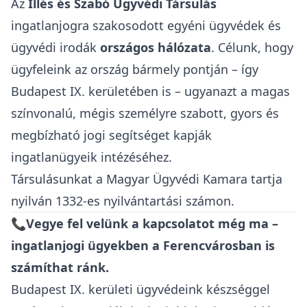
Az
Illés és Szabó Ügyvédi Társulás
ingatlanjogra szakosodott egyéni ügyvédek és
ügyvédi irodák
országos hálózata
. Célunk, hogy
ügyfeleink az ország bármely pontján – így
Budapest IX. kerületében is – ugyanazt a magas
színvonalú, mégis személyre szabott, gyors és
megbízható jogi segítséget kapják
ingatlanügyeik intézéséhez.
Társulásunkat a
Magyar Ügyvédi Kamara
tartja
nyilván 1332-es nyilvántartási számon.
📞Vegye fel velünk a kapcsolatot még ma –
ingatlanjogi ügyekben a Ferencvárosban is
számíthat ránk.
Budapest IX. kerületi ügyvédeink készséggel