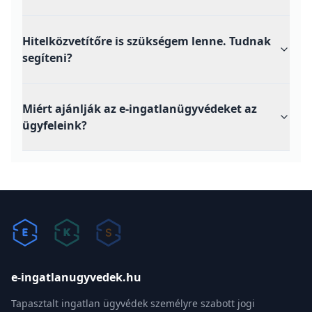
Hitelközvetítőre is szükségem lenne. Tudnak
segíteni?
Miért ajánlják az e-ingatlanügyvédeket az
ügyfeleink?
e-ingatlanugyvedek.hu
Tapasztalt ingatlan ügyvédek személyre szabott jogi