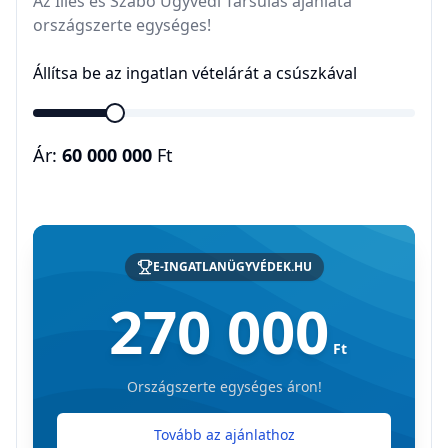
Az Illés és Szabó Ügyvédi Társulás ajánlata
országszerte egységes!
Állítsa be az ingatlan vételárát a csúszkával
Ár:
60 000 000
Ft
E-INGATLANÜGYVÉDEK.HU
270 000
Ft
Országszerte egységes áron!
Tovább az ajánlathoz