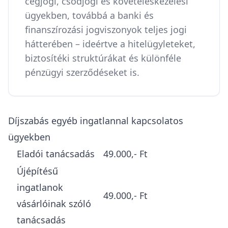
cégjogi, csődjogi és követeléskezelési
ügyekben, továbbá a banki és
finanszírozási jogviszonyok teljes jogi
hátterében – ideértve a hitelügyleteket,
biztosítéki struktúrákat és különféle
pénzügyi szerződéseket is.
Díjszabás egyéb ingatlannal kapcsolatos
ügyekben
Eladói tanácsadás
49.000,- Ft
Újépítésű
ingatlanok
49.000,- Ft
vásárlóinak szóló
tanácsadás