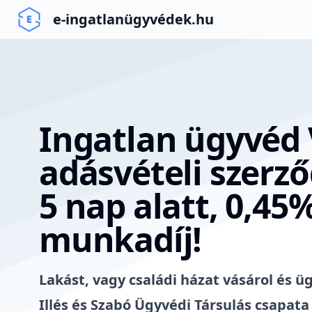
e-ingatlanügyvédek.hu
Ingatlan ügyvéd 
adásvételi szerz
5 nap alatt, 0,45
munkadíj!
Lakást, vagy családi házat vásárol és ü
Illés és Szabó Ügyvédi Társulás csapata