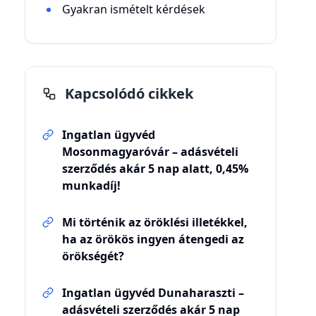
Gyakran ismételt kérdések
Kapcsolódó cikkek
Ingatlan ügyvéd
Mosonmagyaróvár – adásvételi
szerződés akár 5 nap alatt, 0,45%
munkadíj!
Mi történik az öröklési illetékkel,
ha az örökös ingyen átengedi az
örökségét?
Ingatlan ügyvéd Dunaharaszti –
adásvételi szerződés akár 5 nap