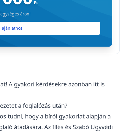
Ft
 egységes áron!
 ajánlathoz
at! A gyakori kérdésekre azonban itt is
ezetet a foglalózás után?
os tudni, hogy a bírói gyakorlat alapján a
laló átadására. Az Illés és Szabó Ügyvédi