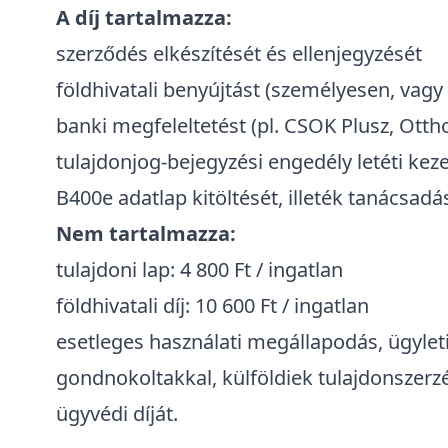
A díj tartalmazza:
szerződés elkészítését és ellenjegyzését
földhivatali benyújtást (személyesen, vagy
banki megfeleltetést (pl. CSOK Plusz, Otthon
tulajdonjog-bejegyzési engedély letéti kez
B400e adatlap kitöltését, illeték tanácsadá
Nem tartalmazza:
tulajdoni lap: 4 800 Ft / ingatlan
földhivatali díj: 10 600 Ft / ingatlan
esetleges használati megállapodás, ügyle
gondnokoltakkal, külföldiek tulajdonszerz
ügyvédi díját.