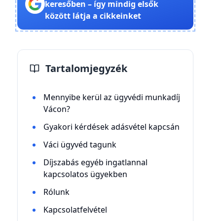
keresőben – így mindig elsők
között látja a cikkeinket
Tartalomjegyzék
Mennyibe kerül az ügyvédi munkadíj
Vácon?
Gyakori kérdések adásvétel kapcsán
Váci ügyvéd tagunk
Díjszabás egyéb ingatlannal
kapcsolatos ügyekben
Rólunk
Kapcsolatfelvétel