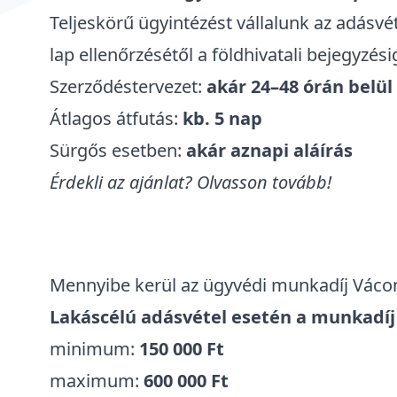
Teljeskörű ügyintézést vállalunk az adásvét
lap ellenőrzésétől a földhivatali bejegyzési
Szerződéstervezet:
akár 24–48 órán belül
Átlagos átfutás:
kb. 5 nap
Sürgős esetben:
akár aznapi aláírás
Érdekli az ajánlat? Olvasson tovább!
Mennyibe kerül az ügyvédi munkadíj Váco
Lakáscélú adásvétel esetén a munkadíj 
minimum:
150 000 Ft
maximum:
600 000 Ft