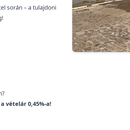
el során – a tulajdoni
g!
n?
a vételár 0,45%-a!