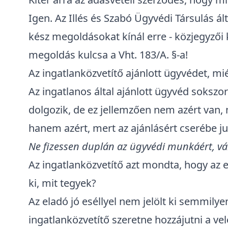
Igen. Az Illés és Szabó Ügyvédi Társulás ál
kész megoldásokat kínál erre - közjegyzői 
megoldás kulcsa a Vht. 183/A. §-a!
Az ingatlanközvetítő ajánlott ügyvédet, mi
Az ingatlanos által ajánlott ügyvéd sokszo
dolgozik, de ez jellemzően nem azért van, m
hanem azért, mert az ajánlásért cserébe ju
Ne fizessen duplán az ügyvédi munkáért, vál
Az ingatlanközvetítő azt mondta, hogy az 
ki, mit tegyek?
Az eladó jó eséllyel nem jelölt ki semmily
ingatlanközvetítő szeretne hozzájutni a ve