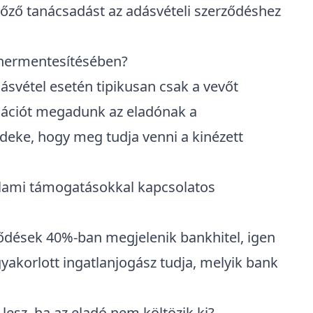
lőző tanácsadást az adásvételi szerződéshez
tehermentesítésében?
svétel esetén tipikusan csak a vevőt
mációt megadunk az eladónak a
deke, hogy meg tudja venni a kinézett
állami támogatásokkal kapcsolatos
ződések 40%-ban megjelenik bankhitel, igen
yakorlott ingatlanjogász tudja, melyik bank
 lesz, ha az eladó nem költözik ki?