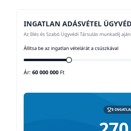
INGATLAN ADÁSVÉTEL ÜGYVÉDI
Az Illés és Szabó Ügyvédi Társulás munkadíj aján
Állítsa be az ingatlan vételárát a csúszkával
Ár:
60 000 000
Ft
E-INGATL
270