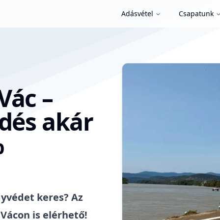
Adásvétel
Csapatunk
Vác –
ődés akár
%
gyvédet keres? Az
 Vácon is elérhető!