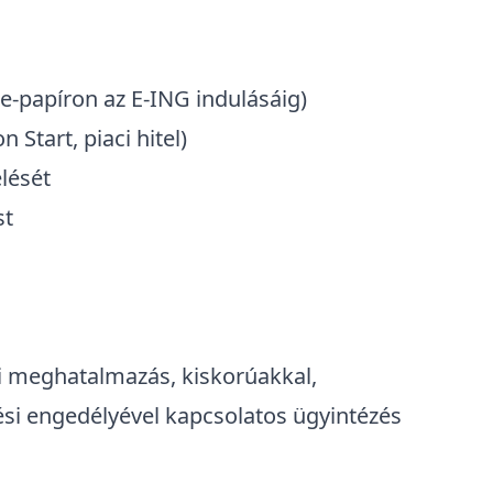
 e-papíron az E-ING indulásáig)
 Start, piaci hitel)
elését
st
ti meghatalmazás, kiskorúakkal,
ési engedélyével kapcsolatos ügyintézés