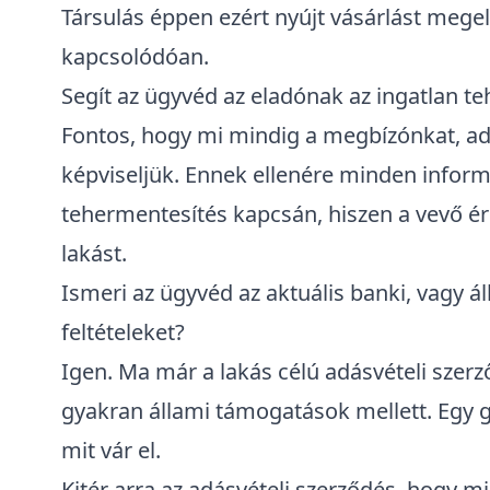
Társulás éppen ezért nyújt vásárlást mege
kapcsolódóan.
Segít az ügyvéd az eladónak az ingatlan 
Fontos, hogy mi mindig a megbízónkat, adá
képviseljük. Ennek ellenére minden infor
tehermentesítés kapcsán, hiszen a vevő ér
lakást.
Ismeri az ügyvéd az aktuális banki, vagy 
feltételeket?
Igen. Ma már a lakás célú adásvételi szer
gyakran állami támogatások mellett. Egy g
mit vár el.
Kitér arra az adásvételi szerződés, hogy mi