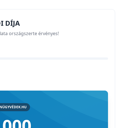
 DÍJA
lata országszerte érvényes!
ANÜGYVÉDEK.HU
 000