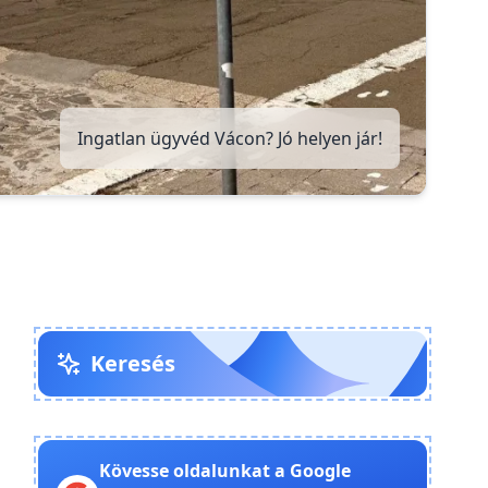
Ingatlan ügyvéd Vácon? Jó helyen jár!
Keresés
Kövesse oldalunkat a Google