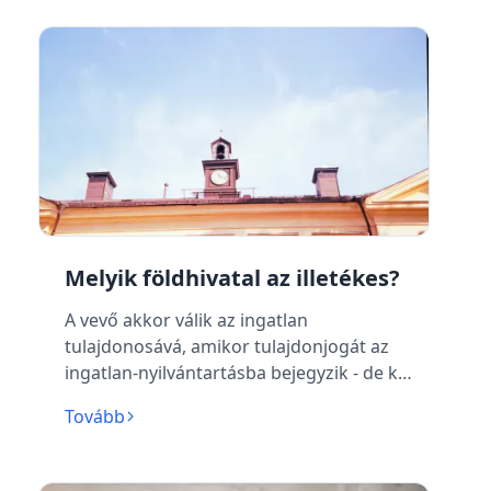
Melyik földhivatal az illetékes?
A vevő akkor válik az ingatlan
tulajdonosává, amikor tulajdonjogát az
ingatlan-nyilvántartásba bejegyzik - de ki
jár el?
Tovább