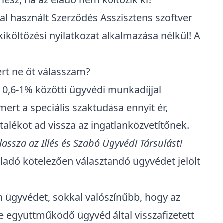
tal használt Szerződés Asszisztens szoftver
kiköltözési nyilatkozat alkalmazása nélkül! A
ért ne őt válasszam?
r 0,6-1% közötti ügyvédi munkadíjjal
ert a speciális szaktudása ennyit ér,
talékot ad vissza az ingatlanközvetítőnek.
assza az Illés és Szabó Ügyvédi Társulást!
eladó kötelezően választandó ügyvédet jelölt
en ügyvédet, sokkal valószínűbb, hogy az
le együttműködő ügyvéd által visszafizetett