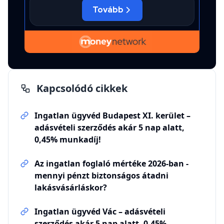
Kapcsolódó cikkek
Ingatlan ügyvéd Budapest XI. kerület –
adásvételi szerződés akár 5 nap alatt,
0,45% munkadíj!
Az ingatlan foglaló mértéke 2026-ban -
mennyi pénzt biztonságos átadni
lakásvásárláskor?
Ingatlan ügyvéd Vác – adásvételi
szerződés akár 5 nap alatt, 0,45%