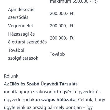
maximum 550.000,- Ft)
Ajándékozási
200.000,- Ft
szerződés
Végrendelet
200.000,- Ft
Házassági és
200 000,- Ft
élettársi szerződés
További
Tovább
szolgáltatások
Rólunk
Az
Illés és Szabó Ügyvédi Társulás
ingatlanjogra szakosodott egyéni ügyvédek és
ügyvédi irodák
országos hálózata
. Célunk, hogy
ügyfeleink az ország bármely pontján – így