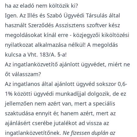
ha az eladó nem költözik ki?
Igen. Az Illés és Szabó Ügyvédi Társulás által
használt Szerződés Asszisztens szoftver kész
megoldásokat kínál erre - közjegyzői kiköltözési
nyilatkozat alkalmazása nélkül! A megoldás
kulcsa a Vht. 183/A. §-a!
Az ingatlanközvetítő ajánlott ügyvédet, miért ne
őt válasszam?
Az ingatlanos által ajánlott ügyvéd sokszor 0,6-
1% közötti ügyvédi munkadíjjal dolgozik, de ez
jellemzően nem azért van, mert a speciális
szaktudása ennyit ér, hanem azért, mert az
ajánlásért cserébe jutalékot ad vissza az
ingatlanközvetítőnek.
Ne fizessen duplán az