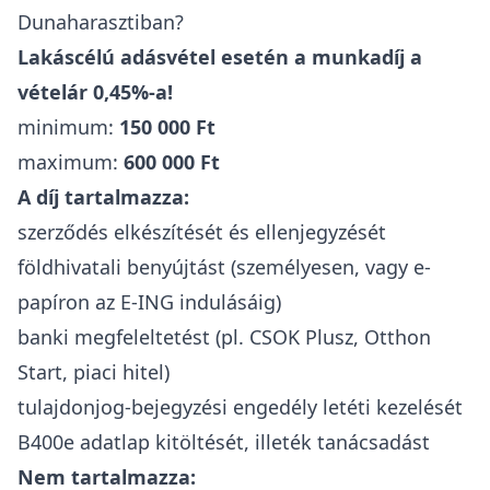
Dunaharasztiban?
Lakáscélú adásvétel esetén a munkadíj a
vételár 0,45%-a!
minimum:
150 000 Ft
maximum:
600 000 Ft
A díj tartalmazza:
szerződés elkészítését és ellenjegyzését
földhivatali benyújtást (személyesen, vagy e-
papíron az E-ING indulásáig)
banki megfeleltetést (pl. CSOK Plusz, Otthon
Start, piaci hitel)
tulajdonjog-bejegyzési engedély letéti kezelését
B400e adatlap kitöltését, illeték tanácsadást
Nem tartalmazza: