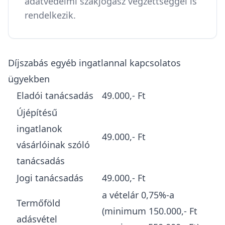
adatvédelmi szakjogász végzettséggel is
rendelkezik.
Díjszabás egyéb ingatlannal kapcsolatos
ügyekben
Eladói tanácsadás
49.000,- Ft
Újépítésű
ingatlanok
49.000,- Ft
vásárlóinak szóló
tanácsadás
Jogi tanácsadás
49.000,- Ft
a vételár 0,75%-a
Termőföld
(minimum 150.000,- Ft
adásvétel