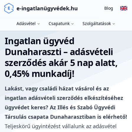
e-ingatlanügyvédek.hu
Blog
Adásvétel
Csapatunk
Szolgáltatások
Ingatlan ügyvéd
Dunaharaszti – adásvételi
szerződés akár 5 nap alatt,
0,45% munkadíj!
Lakást, vagy családi házat vásárol és az
ingatlan adásvételi szerződés elkészítéséhez
ügyvédet keres? Az Illés és Szabó Ügyvédi
Társulás csapata Dunaharasztiban is elérhető!
Teljeskörű ügyintézést vállalunk az adásvétel