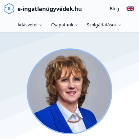
e-ingatlanügyvédek.hu
Blog
Adásvétel
Csapatunk
Szolgáltatások