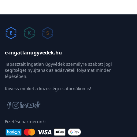
e-ingatlanugyvedek.hu
Tapasztalt ingatlan ügyvédek személyre szabott jogi
segítséget nyújtanak az adásvételi folyamat minden
lépésében.
Kövess minket a közösségi csatornákon is!
Fizetési partnerünk: