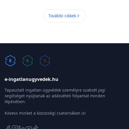
További cikkek
e-ingatlanugyvedek.hu
Tapasztalt ingatlan ügyvédek személyre szabott jogi
segítséget nyújtanak az adásvételi folyamat minden
lépésében.
Kövess minket a közösségi csatornákon is!