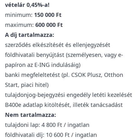
vételár 0,45%-a!
minimum:
150 000 Ft
maximum:
600 000 Ft
A díj tartalmazza:
szerződés elkészítését és ellenjegyzését
földhivatali benyújtást (személyesen, vagy e-
papíron az E-ING indulásáig)
banki megfeleltetést (pl. CSOK Plusz, Otthon
Start, piaci hitel)
tulajdonjog-bejegyzési engedély letéti kezelését
B400e adatlap kitöltését, illeték tanácsadást
Nem tartalmazza:
tulajdoni lap: 4 800 Ft / ingatlan
földhivatali díj: 10 600 Ft / ingatlan