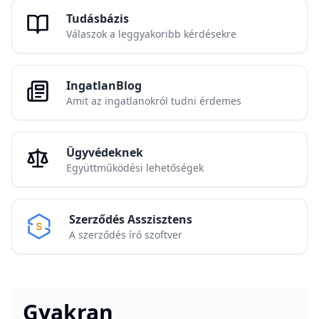
Ingatlan ügyvéd Budapest IX. kerület –
adásvételi szerződés akár 5 nap alatt,
0,45% munkadíj!
Ingatlan ügyvéd Szekszárd – adásvételi
szerződés akár 5 nap alatt, 0,45%
munkadíj!
Meghiúsult ingatlan adásvétel - ki fizeti
az ügyvédet?
Vevőknek
Ha ingatlant venne itt találja a tudnivalókat
Eladóknak