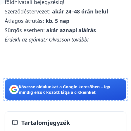
földhivatali bejegyzésig!
Szerződéstervezet:
akár 24–48 órán belül
Átlagos átfutás:
kb. 5 nap
Sürgős esetben:
akár aznapi aláírás
Érdekli az ajánlat? Olvasson tovább!
Kövesse oldalunkat a Google keresőben – így
mindig elsők között látja a cikkeinket
Tartalomjegyzék