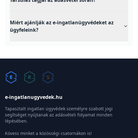
Milyen szolgáltatásokat nyújtunk az ingatlan
adásvétel során?
Miért különleges az Illés és Szabó Ügyvédi
Társulás?
Tudnak-e jó ingatlanközvetítőt ajánlani?
Hitelközvetítőt tudnak ajánlani?
Miért dolgozik a piaci árhoz képest olcsóbban
az e-ingatlanügyvédek.hu csapata?