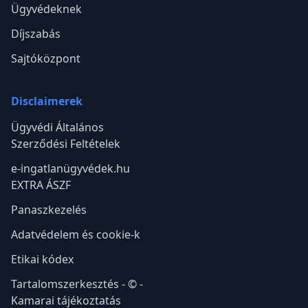
lépésében.
Kövess minket a közösségi csatornákon is!
Fizetési partnerünk:
Szolgáltatások
Társulás
Ügyvédi szolgáltatások
Történetünk
Online időpontfoglalás
e-ingatlanközvetítők
Szerződés Asszisztens
IngatlanBlog
Dokumentum
Csapatunk