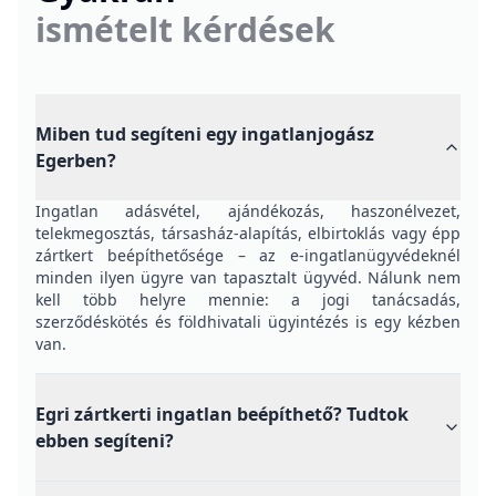
Eladóként itt juthat hasznos tanácsokhoz
Tudásbázis
Válaszok a leggyakoribb kérdésekre
IngatlanBlog
Amit az ingatlanokról tudni érdemes
Ügyvédeknek
Együttműködési lehetőségek
Szerződés Asszisztens
A szerződés író szoftver