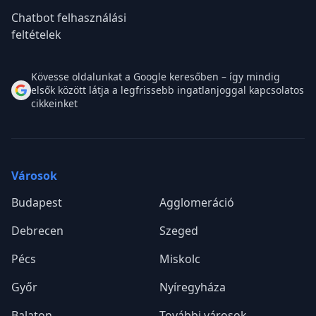
Asszisztens
Kapcsolat
Tudásbázis
English
Ügyvédeknek
Díjszabás
Sajtóközpont
Disclaimerek
Ügyvédi Általános
Szerződési Feltételek
e-ingatlanügyvédek.hu
EXTRA ÁSZF
Panaszkezelés
Adatvédelem és cookie-k
Etikai kódex