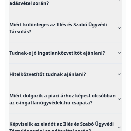
ebben segíteni?
Ki a legjobb ingatlanjoggal foglalkozó ügyvéd
Egerben?
Miért válasszak ingatlan adásvételhez egri
ügyvédet?
Ha helyben keres ügyvédet, miért érdemes az
Illés és Szabó Ügyvédi Társulás egri tagját
választani?
Milyen díjazással dolgozik az Illés és Szabó
Ügyvédi Társulás?