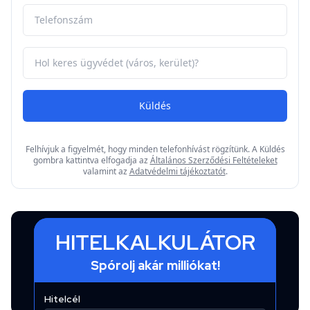
Küldés
Felhívjuk a figyelmét, hogy minden telefonhívást rögzítünk. A Küldés
gombra kattintva elfogadja az
Általános Szerződési Feltételeket
valamint az
Adatvédelmi tájékoztatót
.