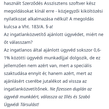
használt Szerződés Asszisztens szoftver kész
megoldásokat kínál erre - közjegyzői kiköltözési
nyilatkozat alkalmazása nélkül! A megoldás
kulcsa a Vht. 183/A. §-a!
Az ingatlanközvetítő ajánlott ügyvédet, miért ne
őt válasszam?
Az ingatlanos által ajánlott ügyvéd sokszor 0,6-
1% közötti ügyvédi munkadíjjal dolgozik, de ez
jellemzően nem azért van, mert a speciális
szaktudása ennyit ér, hanem azért, mert az
ajánlásért cserébe jutalékot ad vissza az
ingatlanközvetítőnek.
Ne fizessen duplán az
ügyvédi munkáért, válassza az Illés és Szabó
Ügyvédi Társulást!