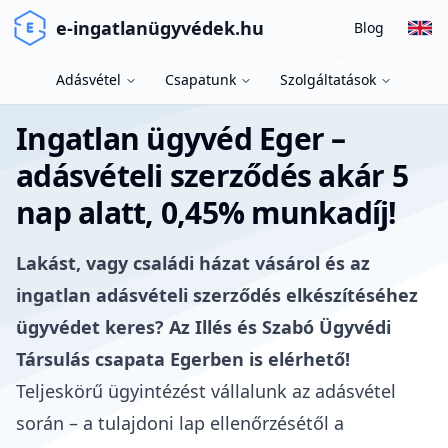
e-ingatlanügyvédek.hu
Blog
Adásvétel
Csapatunk
Szolgáltatások
Ingatlan ügyvéd Eger –
adásvételi szerződés akár 5
nap alatt, 0,45% munkadíj!
Lakást, vagy családi házat vásárol és az
ingatlan adásvételi szerződés elkészítéséhez
ügyvédet keres? Az Illés és Szabó Ügyvédi
Társulás csapata Egerben is elérhető!
Teljeskörű ügyintézést vállalunk az adásvétel
során – a tulajdoni lap ellenőrzésétől a