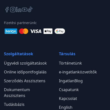
Képviselik az eladót az Illés és Szabó Ügyvédi
Társulás tagjai az adásvétel során?
Miért ajánlják az e-ingatlanügyvédeket az
ügyfeleink?
e-ingatlanugyvedek.hu
Tapasztalt ingatlan ügyvédek személyre szabott jogi
segítséget nyújtanak az adásvételi folyamat minden