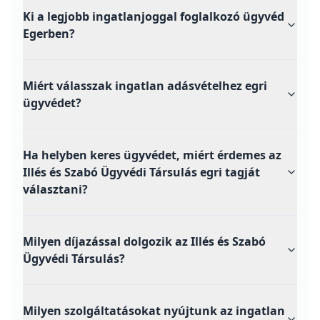
Gyakran
ismételt kérdések
Miben tud segíteni egy ingatlanjogász
Egerben?
Ingatlan adásvétel, ajándékozás, haszonélvezet,
telekmegosztás, társasház-alapítás, elbirtoklás vagy épp
zártkert beépíthetősége – az e-ingatlanügyvédeknél
minden ilyen ügyre van tapasztalt ügyvéd. Nálunk nem
kell több helyre mennie: a jogi tanácsadás,
szerződéskötés és földhivatali ügyintézés is egy kézben
van.
Egri zártkerti ingatlan beépíthető? Tudtok