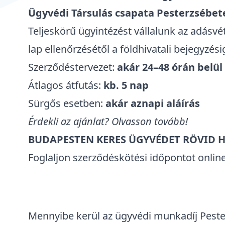
Ügyvédi Társulás csapata Pesterzsébete
Teljeskörű ügyintézést vállalunk az adásvét
lap ellenőrzésétől a földhivatali bejegyzési
Szerződéstervezet:
akár 24–48 órán belül
Átlagos átfutás:
kb. 5 nap
Sürgős esetben:
akár aznapi aláírás
Érdekli az ajánlat? Olvasson tovább!
BUDAPESTEN KERES ÜGYVÉDET RÖVID 
Foglaljon szerződéskötési időpontot online
Mennyibe kerül az ügyvédi munkadíj Pest