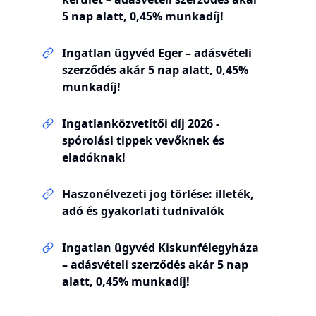
5 nap alatt, 0,45% munkadíj!
Ingatlan ügyvéd Eger – adásvételi
szerződés akár 5 nap alatt, 0,45%
munkadíj!
Ingatlanközvetítői díj 2026 -
spórolási tippek vevőknek és
eladóknak!
Haszonélvezeti jog törlése: illeték,
adó és gyakorlati tudnivalók
Ingatlan ügyvéd Kiskunfélegyháza
– adásvételi szerződés akár 5 nap
alatt, 0,45% munkadíj!