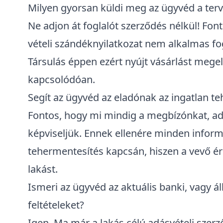
Milyen gyorsan küldi meg az ügyvéd a terv
Ne adjon át foglalót szerződés nélkül! Font
vételi szándéknyilatkozat nem alkalmas fog
Társulás éppen ezért nyújt vásárlást mege
kapcsolódóan.
Segít az ügyvéd az eladónak az ingatlan 
Fontos, hogy mi mindig a megbízónkat, adá
képviseljük. Ennek ellenére minden infor
tehermentesítés kapcsán, hiszen a vevő ér
lakást.
Ismeri az ügyvéd az aktuális banki, vagy 
feltételeket?
Igen. Ma már a lakás célú adásvételi szer