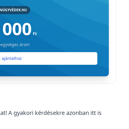
ANÜGYVÉDEK.HU
 000
Ft
 egységes áron!
 ajánlathoz
at! A gyakori kérdésekre azonban itt is