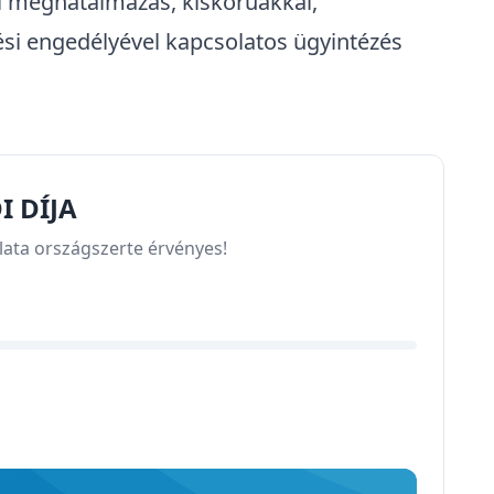
ti meghatalmazás, kiskorúakkal,
ési engedélyével kapcsolatos ügyintézés
 DÍJA
lata országszerte érvényes!