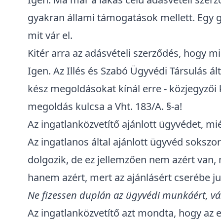
gyakran állami támogatások mellett. Egy g
mit vár el.
Kitér arra az adásvételi szerződés, hogy mi
Igen. Az Illés és Szabó Ügyvédi Társulás ál
kész megoldásokat kínál erre - közjegyzői 
megoldás kulcsa a Vht. 183/A. §-a!
Az ingatlanközvetítő ajánlott ügyvédet, mi
Az ingatlanos által ajánlott ügyvéd sokszo
dolgozik, de ez jellemzően nem azért van, m
hanem azért, mert az ajánlásért cserébe ju
Ne fizessen duplán az ügyvédi munkáért, vál
Az ingatlanközvetítő azt mondta, hogy az 