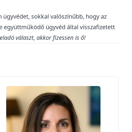
en ügyvédet, sokkal valószínűbb, hogy az
le együttműködő ügyvéd által visszafizetett
adó választ, akkor fizessen is ő!