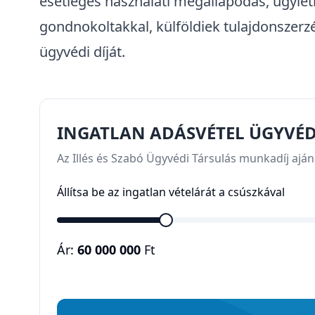
esetleges használati megállapodás, ügyle
gondnokoltakkal, külföldiek tulajdonszerz
ügyvédi díját.
INGATLAN ADÁSVÉTEL ÜGYVÉDI
Az Illés és Szabó Ügyvédi Társulás munkadíj aján
Állítsa be az ingatlan vételárát a csúszkával
Ár:
60 000 000
Ft