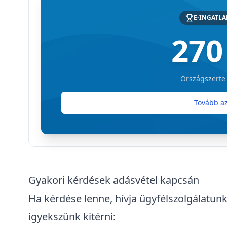
E-INGATL
270
Országszerte
Tovább az
Gyakori kérdések adásvétel kapcsán
Ha kérdése lenne, hívja ügyfélszolgálatunk
igyekszünk kitérni: