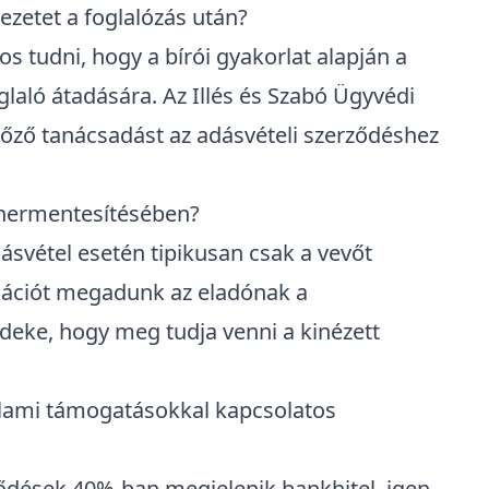
ezetet a foglalózás után?
os tudni, hogy a bírói gyakorlat alapján a
laló átadására. Az Illés és Szabó Ügyvédi
lőző tanácsadást az adásvételi szerződéshez
tehermentesítésében?
svétel esetén tipikusan csak a vevőt
mációt megadunk az eladónak a
deke, hogy meg tudja venni a kinézett
állami támogatásokkal kapcsolatos
ződések 40%-ban megjelenik bankhitel, igen