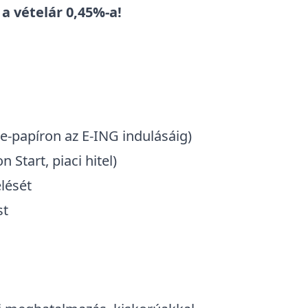
a vételár 0,45%-a!
 e-papíron az E-ING indulásáig)
 Start, piaci hitel)
elését
st