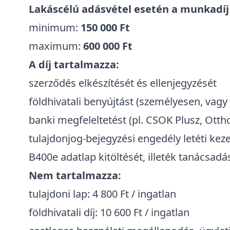
Lakáscélú adásvétel esetén a munkadíj 
minimum:
150 000 Ft
maximum:
600 000 Ft
A díj tartalmazza:
szerződés elkészítését és ellenjegyzését
földhivatali benyújtást (személyesen, vagy
banki megfeleltetést (pl. CSOK Plusz, Otthon
tulajdonjog-bejegyzési engedély letéti kez
B400e adatlap kitöltését, illeték tanácsadá
Nem tartalmazza:
tulajdoni lap: 4 800 Ft / ingatlan
földhivatali díj: 10 600 Ft / ingatlan