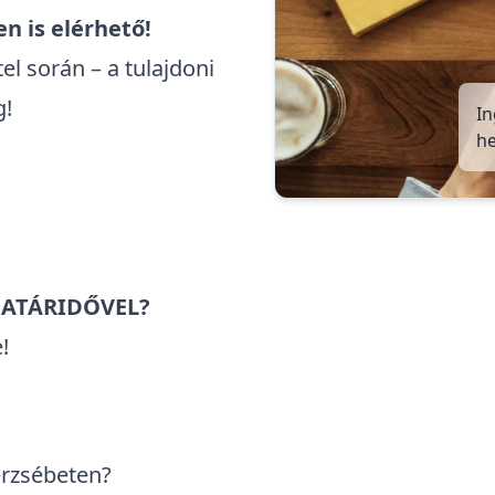
n is elérhető!
el során – a tulajdoni
g!
In
he
HATÁRIDŐVEL?
!
erzsébeten?