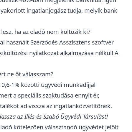
yakorlott ingatlanjogász tudja, melyik bank
 lesz, ha az eladó nem költözik ki?
tal használt Szerződés Asszisztens szoftver
kiköltözési nyilatkozat alkalmazása nélkül! A
ért ne őt válasszam?
r 0,6-1% közötti ügyvédi munkadíjjal
ert a speciális szaktudása ennyit ér,
talékot ad vissza az ingatlanközvetítőnek.
assza az Illés és Szabó Ügyvédi Társulást!
eladó kötelezően választandó ügyvédet jelölt