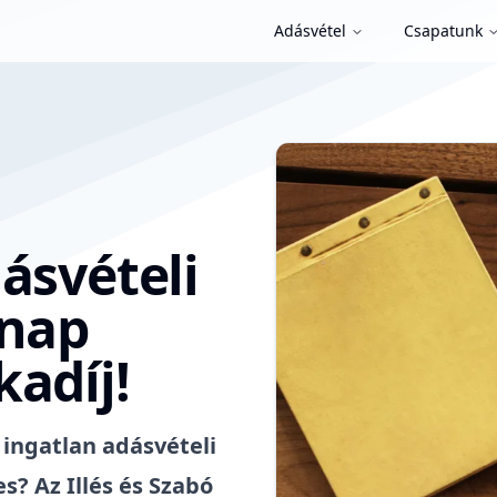
Adásvétel
Csapatunk
ásvételi
 nap
kadíj!
 ingatlan adásvételi
s? Az Illés és Szabó